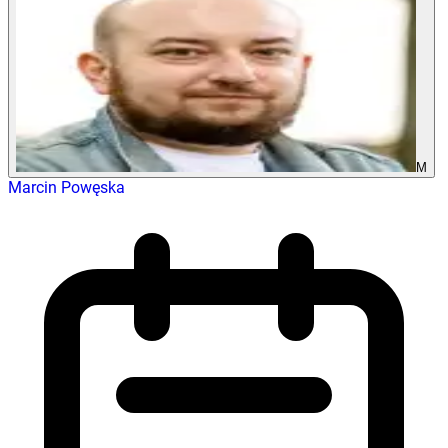
M
Marcin Powęska