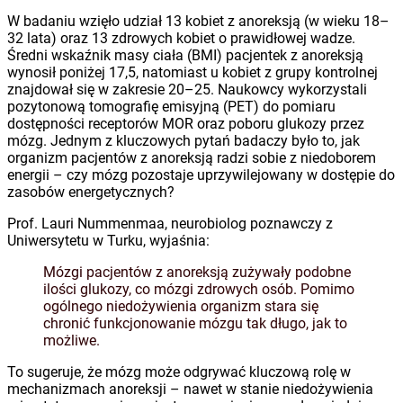
W badaniu wzięło udział 13 kobiet z anoreksją (w wieku 18–
32 lata) oraz 13 zdrowych kobiet o prawidłowej wadze.
Średni wskaźnik masy ciała (BMI) pacjentek z anoreksją
wynosił poniżej 17,5, natomiast u kobiet z grupy kontrolnej
znajdował się w zakresie 20–25. Naukowcy wykorzystali
pozytonową tomografię emisyjną (PET) do pomiaru
dostępności receptorów MOR oraz poboru glukozy przez
mózg. Jednym z kluczowych pytań badaczy było to, jak
organizm pacjentów z anoreksją radzi sobie z niedoborem
energii – czy mózg pozostaje uprzywilejowany w dostępie do
zasobów energetycznych?
Prof. Lauri Nummenmaa, neurobiolog poznawczy z
Uniwersytetu w Turku, wyjaśnia:
Mózgi pacjentów z anoreksją zużywały podobne
ilości glukozy, co mózgi zdrowych osób. Pomimo
ogólnego niedożywienia organizm stara się
chronić funkcjonowanie mózgu tak długo, jak to
możliwe.
To sugeruje, że mózg może odgrywać kluczową rolę w
mechanizmach anoreksji – nawet w stanie niedożywienia