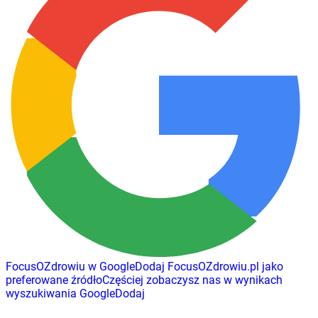
FocusOZdrowiu w Google
Dodaj
FocusOZdrowiu.pl
jako
preferowane źródło
Częściej zobaczysz nas w wynikach
wyszukiwania Google
Dodaj