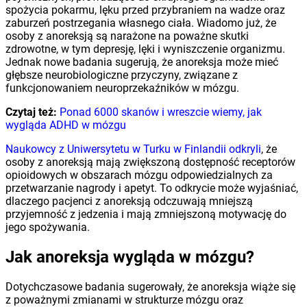
spożycia pokarmu, lęku przed przybraniem na wadze oraz
zaburzeń postrzegania własnego ciała. Wiadomo już, że
osoby z anoreksją są narażone na poważne skutki
zdrowotne, w tym depresję, lęki i wyniszczenie organizmu.
Jednak nowe badania sugerują, że anoreksja może mieć
głębsze neurobiologiczne przyczyny, związane z
funkcjonowaniem neuroprzekaźników w mózgu.
Czytaj też:
Ponad 6000 skanów i wreszcie wiemy, jak
wygląda ADHD w mózgu
Naukowcy z Uniwersytetu w Turku w Finlandii odkryli
, że
osoby z anoreksją mają zwiększoną dostępność receptorów
opioidowych w obszarach mózgu odpowiedzialnych za
przetwarzanie nagrody i apetyt. To odkrycie może wyjaśniać,
dlaczego pacjenci z anoreksją odczuwają mniejszą
przyjemność z jedzenia i mają zmniejszoną motywację do
jego spożywania.
Jak anoreksja wygląda w mózgu?
Dotychczasowe badania sugerowały, że anoreksja wiąże się
z poważnymi zmianami w strukturze mózgu oraz