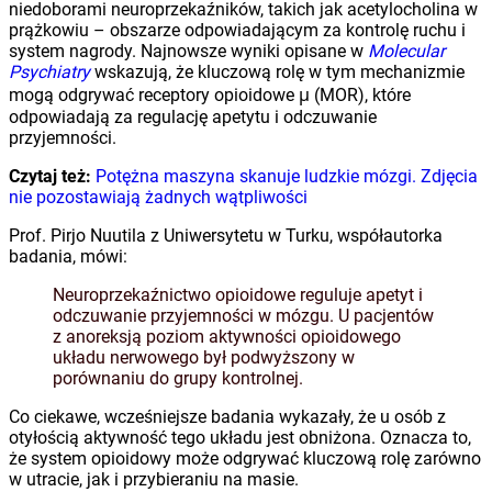
niedoborami neuroprzekaźników, takich jak acetylocholina w
prążkowiu – obszarze odpowiadającym za kontrolę ruchu i
system nagrody. Najnowsze wyniki opisane w
Molecular
Psychiatry
wskazują, że kluczową rolę w tym mechanizmie
mogą odgrywać receptory opioidowe μ (MOR), które
odpowiadają za regulację apetytu i odczuwanie
przyjemności.
Czytaj też:
Potężna maszyna skanuje ludzkie mózgi. Zdjęcia
nie pozostawiają żadnych wątpliwości
Prof. Pirjo Nuutila z Uniwersytetu w Turku, współautorka
badania, mówi:
Neuroprzekaźnictwo opioidowe reguluje apetyt i
odczuwanie przyjemności w mózgu. U pacjentów
z anoreksją poziom aktywności opioidowego
układu nerwowego był podwyższony w
porównaniu do grupy kontrolnej.
Co ciekawe, wcześniejsze badania wykazały, że u osób z
otyłością aktywność tego układu jest obniżona. Oznacza to,
że system opioidowy może odgrywać kluczową rolę zarówno
w utracie, jak i przybieraniu na masie.