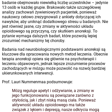
badanie obejmowało niewielką liczbę uczestników – jedynie
13 osób w każdej grupie. Brakowało także szczegółowej
analizy zachowań żywieniowych pacjentek, ponieważ
naukowcy celowo zrezygnowali z ankiety dotyczącej ich
nawyków, aby uniknąć dodatkowego stresu u badanych. Nie
jest również jasne, czy zmiany w aktywności układu
opioidowego są przyczyną, czy skutkiem anoreksji. To
pytanie wymaga dalszych badań, które pozwolą lepiej
zrozumieć mechanizmy tej choroby.
Badania nad neurobiologicznymi podstawami anoreksji są
kluczowe dla opracowania nowych metod leczenia. Obecnie
terapia anoreksji opiera się głównie na psychoterapii i
leczeniu objawowym, jednak lepsze zrozumienie procesów
zachodzących w mózgu może pozwolić na rozwój bardziej
ukierunkowanych interwencji.
Prof. Lauri Nummenmaa podsumowuje:
Mózg reguluje apetyt i odżywianie, a zmiany w
jego funkcjonowaniu są powiązane zarówno z
otyłością, jak i zbyt niską masą ciała. Ponieważ
aktywność układu opioidowego ma także
związek z lękiem i depresją, nasze odkrycia mogą