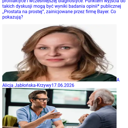
profilaktyce i wcześniejszej diagnostyce. Punktem wyjścia do
takich dyskusji mogą być wyniki badania opinii* publicznej
„Prostata na prostej”, zainicjowane przez firmę Bayer. Co
pokazują?
A
Alicja Jabłońska-Krzywy
17.06.2026