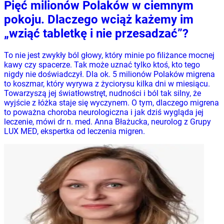
Pięć milionów Polaków w ciemnym
pokoju. Dlaczego wciąż każemy im
„wziąć tabletkę i nie przesadzać”?
To nie jest zwykły ból głowy, który minie po filiżance mocnej
kawy czy spacerze. Tak może uznać tylko ktoś, kto tego
nigdy nie doświadczył. Dla ok. 5 milionów Polaków migrena
to koszmar, który wyrywa z życiorysu kilka dni w miesiącu.
Towarzyszą jej światłowstręt, nudności i ból tak silny, że
wyjście z łóżka staje się wyczynem. O tym, dlaczego migrena
to poważna choroba neurologiczna i jak dziś wygląda jej
leczenie, mówi dr n. med. Anna Błażucka, neurolog z Grupy
LUX MED, ekspertka od leczenia migren.