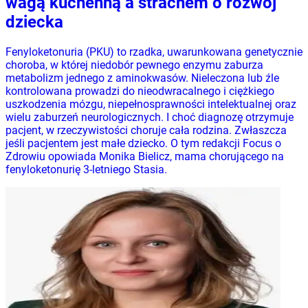
wagą kuchenną a strachem o rozwój
dziecka
Fenyloketonuria (PKU) to rzadka, uwarunkowana genetycznie
choroba, w której niedobór pewnego enzymu zaburza
metabolizm jednego z aminokwasów. Nieleczona lub źle
kontrolowana prowadzi do nieodwracalnego i ciężkiego
uszkodzenia mózgu, niepełnosprawności intelektualnej oraz
wielu zaburzeń neurologicznych. I choć diagnozę otrzymuje
pacjent, w rzeczywistości choruje cała rodzina. Zwłaszcza
jeśli pacjentem jest małe dziecko. O tym redakcji Focus o
Zdrowiu opowiada Monika Bielicz, mama chorującego na
fenyloketonurię 3-letniego Stasia.