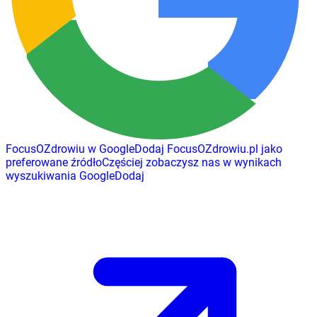
FocusOZdrowiu w Google
Dodaj
FocusOZdrowiu.pl
jako
preferowane źródło
Częściej zobaczysz nas w wynikach
wyszukiwania Google
Dodaj