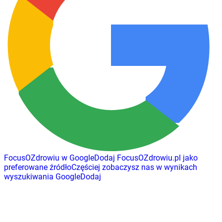
FocusOZdrowiu w Google
Dodaj
FocusOZdrowiu.pl
jako
preferowane źródło
Częściej zobaczysz nas w wynikach
wyszukiwania Google
Dodaj