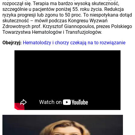
rozpoczął się. Terapia ma bardzo wysoką skuteczność,
szczególnie u pacjentów poniżej 55. roku życia. Redukcja
ryzyka progresji lub zgonu to 50 proc. To niespotykana dotąd
skuteczność – mówił podczas Kongresu Wyzwań
Zdrowotnych prof. Krzysztof Giannopoulos, prezes Polskiego
Towarzystwa Hematologów i Transfuzjologów.
Obejrzyj:
Hematolodzy i chorzy czekają na to rozwiązanie