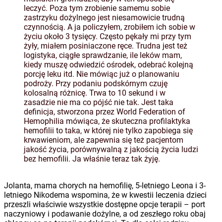
leczyć. Poza tym zrobienie samemu sobie
zastrzyku dożylnego jest niesamowicie trudną
czynnością. A ja policzyłem, zrobiłem ich sobie w
życiu około 3 tysięcy. Często pękały mi przy tym
żyły, miałem posiniaczone ręce. Trudna jest też
logistyka, ciągłe sprawdzanie, ile leków mam,
kiedy muszę odwiedzić ośrodek, odebrać kolejną
porcję leku itd. Nie mówiąc już o planowaniu
podroży. Przy podaniu podskórnym czuję
kolosalną różnicę. Trwa to 10 sekund i w
zasadzie nie ma co pójść nie tak. Jest taka
definicja, stworzona przez World Federation of
Hemophilia mówiąca, że skuteczna profilaktyka
hemofilii to taka, w której nie tylko zapobiega się
krwawieniom, ale zapewnia się też pacjentom
jakość życia, porównywalną z jakością życia ludzi
bez hemofilii. Ja właśnie teraz tak żyję.
Jolanta, mama chorych na hemofilię, 5-letniego Leona i 3-
letniego Nikodema wspomina, że w kwestii leczenia dzieci
przeszli właściwie wszystkie dostępne opcje terapii – port
naczyniowy i podawanie dożylne, a od zeszłego roku obaj