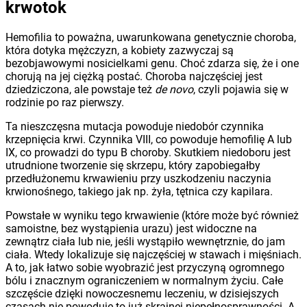
krwotok
Hemofilia to poważna, uwarunkowana genetycznie choroba,
która dotyka mężczyzn, a kobiety zazwyczaj są
bezobjawowymi nosicielkami genu. Choć zdarza się, że i one
chorują na jej ciężką postać. Choroba najczęściej jest
dziedziczona, ale powstaje też
de novo
, czyli pojawia się w
rodzinie po raz pierwszy.
Ta nieszczęsna mutacja powoduje niedobór czynnika
krzepnięcia krwi. Czynnika VIII, co powoduje hemofilię A lub
IX, co prowadzi do typu B choroby. Skutkiem niedoboru jest
utrudnione tworzenie się skrzepu, który zapobiegałby
przedłużonemu krwawieniu przy uszkodzeniu naczynia
krwionośnego, takiego jak np. żyła, tętnica czy kapilara.
Powstałe w wyniku tego krwawienie (które może być również
samoistne, bez wystąpienia urazu) jest widoczne na
zewnątrz ciała lub nie, jeśli wystąpiło wewnętrznie, do jam
ciała. Wtedy lokalizuje się najczęściej w stawach i mięśniach.
A to, jak łatwo sobie wyobrazić jest przyczyną ogromnego
bólu i znacznym ograniczeniem w normalnym życiu. Całe
szczęście dzięki nowoczesnemu leczeniu, w dzisiejszych
czasach nie powoduje to już skrajnej niepełnosprawności. A