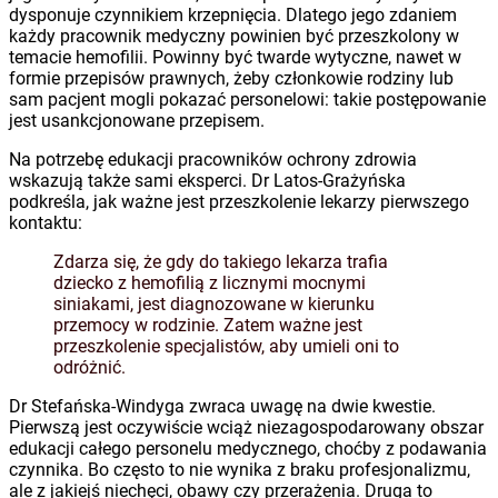
dysponuje czynnikiem krzepnięcia. Dlatego jego zdaniem
każdy pracownik medyczny powinien być przeszkolony w
temacie hemofilii. Powinny być twarde wytyczne, nawet w
formie przepisów prawnych, żeby członkowie rodziny lub
sam pacjent mogli pokazać personelowi: takie postępowanie
jest usankcjonowane przepisem.
Na potrzebę edukacji pracowników ochrony zdrowia
wskazują także sami eksperci. Dr Latos-Grażyńska
podkreśla, jak ważne jest przeszkolenie lekarzy pierwszego
kontaktu:
Zdarza się, że gdy do takiego lekarza trafia
dziecko z hemofilią z licznymi mocnymi
siniakami, jest diagnozowane w kierunku
przemocy w rodzinie. Zatem ważne jest
przeszkolenie specjalistów, aby umieli oni to
odróżnić.
Dr Stefańska-Windyga zwraca uwagę na dwie kwestie.
Pierwszą jest oczywiście wciąż niezagospodarowany obszar
edukacji całego personelu medycznego, choćby z podawania
czynnika. Bo często to nie wynika z braku profesjonalizmu,
ale z jakiejś niechęci, obawy czy przerażenia. Druga to