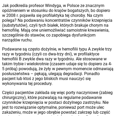
Jak podkreśla profesor Windyga, w Polsce ze znacznym
opóźnieniem w stosunku do krajów bogatszych, bo dopiero
w 2008 r. pojawiła się profilaktyka tej choroby. Na czym
polega? Na podawaniu koncentratów czynników krzepnięcia
(substytutów), czyli tych białek, których brakuje chorym na
hemofilię. Mają one uniemożliwiać samoistnie krwawienia,
szczególnie do stawów, co zapobiega dysfunkcjom
narządów ruchu.
Podawane są często dożylnie, w hemofilii typu A zwykle trzy
razy w tygodniu (czyli co dwa-trzy dni), w profilaktyce
hemofilii B zwykle dwa razy w tygodniu. Ale stosowane w
takim trybie i wielokrotnie (czasem udaje się to dopiero za 4-
5 próbą) powodują, że żyły w pewnym momencie odmawiają
posłuszeństwa – pękają, ulegają degradacji. Ponadto
pacjent lub ktoś z jego bliskich musi nauczyć się
wykonywania tej procedury.
Części pacjentów zakłada się więc porty naczyniowe (zabieg
chirurgiczny), które pozwalają na regularne podawanie
czynników krzepnięcia w postaci dożylnego zastrzyku. Nie
jest to rozwiązanie optymalne, ponieważ port może ulec
zakażeniu, może w jego obrębie powstać zakrzep lub część