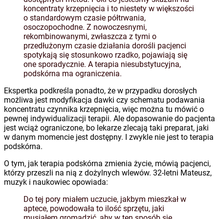
koncentraty krzepnięcia i to niestety w większości
o standardowym czasie półtrwania,
osoczopochodne. Z nowoczesnymi,
rekombinowanymi, zwłaszcza z tymi o
przedłużonym czasie działania dorośli pacjenci
spotykają się stosunkowo rzadko, pojawiają się
one sporadycznie. A terapia niesubstytucyjna,
podskórna ma ograniczenia.
Ekspertka podkreśla ponadto, że w przypadku dorosłych
możliwa jest modyfikacja dawki czy schematu podawania
koncentratu czynnika krzepnięcia, więc można tu mówić o
pewnej indywidualizacji terapii. Ale dopasowanie do pacjenta
jest wciąż ograniczone, bo lekarze zlecają taki preparat, jaki
w danym momencie jest dostępny. I zwykle nie jest to terapia
podskórna.
O tym, jak terapia podskórna zmienia życie, mówią pacjenci,
którzy przeszli na nią z dożylnych wlewów. 32-letni Mateusz,
muzyk i naukowiec opowiada:
Do tej pory miałem uczucie, jakbym mieszkał w
aptece, powodowała to ilość sprzętu, jaki
musiałem gromadzić, aby w ten sposób się