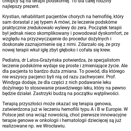
chłopcy są na terapii podskórnej. To dla całej rodziny
najlepszy prezent.
Krystian, rehabilitant pacjentów chorych na hemofilię, który
sam dorastał z jej typem A mówi, że leczenie podskórne
praktycznie zredukowało wylewy do zera. Początek terapii
był jednak nieco skomplikowany i powodował dyskomfort, ze
względu na przyzwyczajenie do procedur dożylnych i
doskonałe zaznajomienie się z nimi. Zdarzało się, że przy
nowej terapii wkuł igłę zbyt głęboko i cofała się krew.
Pediatra, dr Latos-Grażyńska potwierdza, że specjalistom
leczenie podskórne wydaje się proste i zmieniające życie. Ale
dla pacjenta to bardzo duża zmiana. To powód, dla którego
nie wszyscy pacjenci byli nią od razu zachwyceni. Prof.
Windyga dodaje, że dla części z nich podawanie leku
dożylnego to stosowanie prawdziwego leku, który na pewno
będzie działał. Zastrzyki budzą na początku wątpliwości.
Terapią przyszłości może okazać się terapia genowa,
zatwierdzona już w leczeniu hemofilii typu A i B w Europie. W
Polsce jest ona wciąż nowością, choć pierwsze innowacyjne
terapie genowe w onkologii i hematologii dziecięcej są już
realizowane np. we Wrocławiu.