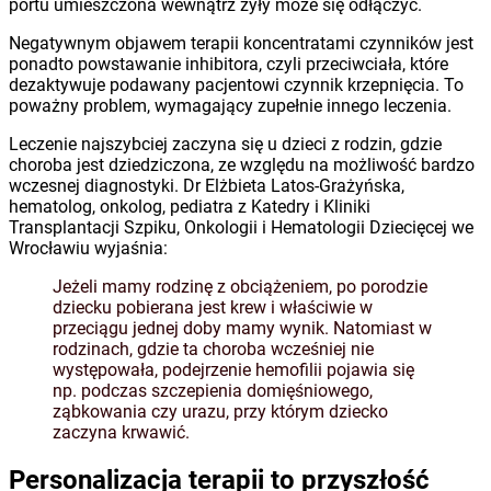
portu umieszczona wewnątrz żyły może się odłączyć.
Negatywnym objawem terapii koncentratami czynników jest
ponadto powstawanie inhibitora, czyli przeciwciała, które
dezaktywuje podawany pacjentowi czynnik krzepnięcia. To
poważny problem, wymagający zupełnie innego leczenia.
Leczenie najszybciej zaczyna się u dzieci z rodzin, gdzie
choroba jest dziedziczona, ze względu na możliwość bardzo
wczesnej diagnostyki. Dr Elżbieta Latos-Grażyńska,
hematolog, onkolog, pediatra z Katedry i Kliniki
Transplantacji Szpiku, Onkologii i Hematologii Dziecięcej we
Wrocławiu wyjaśnia:
Jeżeli mamy rodzinę z obciążeniem, po porodzie
dziecku pobierana jest krew i właściwie w
przeciągu jednej doby mamy wynik. Natomiast w
rodzinach, gdzie ta choroba wcześniej nie
występowała, podejrzenie hemofilii pojawia się
np. podczas szczepienia domięśniowego,
ząbkowania czy urazu, przy którym dziecko
zaczyna krwawić.
Personalizacja terapii to przyszłość