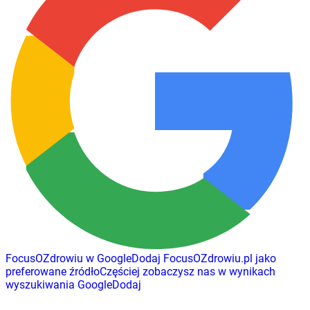
FocusOZdrowiu w Google
Dodaj
FocusOZdrowiu.pl
jako
preferowane źródło
Częściej zobaczysz nas w wynikach
wyszukiwania Google
Dodaj