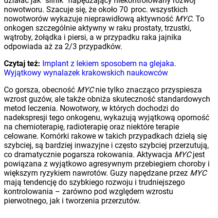
działać jak “silnik” napędzający niekontrolowany rozwój
nowotworu. Szacuje się, że około 70 proc. wszystkich
nowotworów wykazuje nieprawidłową aktywność
MYC
. To
onkogen szczególnie aktywny w raku prostaty, trzustki,
wątroby, żołądka i piersi, a w przypadku raka jajnika
odpowiada aż za 2/3 przypadków.
Czytaj też:
Implant z lekiem sposobem na glejaka.
Wyjątkowy wynalazek krakowskich naukowców
Co gorsza, obecność
MYC
nie tylko znacząco przyspiesza
wzrost guzów, ale także obniża skuteczność standardowych
metod leczenia. Nowotwory, w których dochodzi do
nadekspresji tego onkogenu, wykazują wyjątkową oporność
na chemioterapię, radioterapię oraz niektóre terapie
celowane. Komórki rakowe w takich przypadkach dzielą się
szybciej, są bardziej inwazyjne i często szybciej przerzutują,
co dramatycznie pogarsza rokowania. Aktywacja
MYC
jest
powiązana z wyjątkowo agresywnym przebiegiem choroby i
większym ryzykiem nawrotów. Guzy napędzane przez
MYC
mają tendencję do szybkiego rozwoju i trudniejszego
kontrolowania – zarówno pod względem wzrostu
pierwotnego, jak i tworzenia przerzutów.