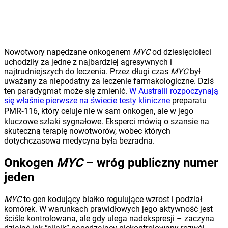
Nowotwory napędzane onkogenem
MYC
od dziesięcioleci
uchodziły za jedne z najbardziej agresywnych i
najtrudniejszych do leczenia. Przez długi czas
MYC
był
uważany za niepodatny za leczenie farmakologiczne. Dziś
ten paradygmat może się zmienić.
W Australii rozpoczynają
się właśnie pierwsze na świecie testy kliniczne
preparatu
PMR‑116, który celuje nie w sam onkogen, ale w jego
kluczowe szlaki sygnałowe. Eksperci mówią o szansie na
skuteczną terapię nowotworów, wobec których
dotychczasowa medycyna była bezradna.
Onkogen
MYC
– wróg publiczny numer
jeden
MYC
to gen kodujący białko regulujące wzrost i podział
komórek. W warunkach prawidłowych jego aktywność jest
ściśle kontrolowana, ale gdy ulega nadekspresji – zaczyna