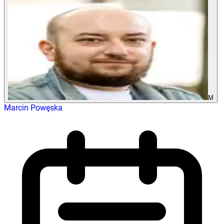
M
Marcin Powęska