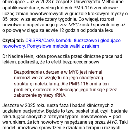
obiecujące. Już w 2023 r. zespół z Uniwersytetu Melbourne
opublikował dane, według których PMR‑116 zredukował
liczbę zmian nowotworowych w gruczole krokowym myszy o
85 proc. w zaledwie cztery tygodnie. Co więcej, rozrost
nowotworu napędzanego przez
MYC
został spowolniony aż
o połowę w ciągu zaledwie 12 godzin od podania leku.
Czytaj też:
CRISPR/Cas9, komórki tłuszczowe i głodujące
nowotwory. Pomysłowa metoda walki z rakiem
Dr Nadine Hein, która prowadziła przedkliniczne prace nad
lekiem, podkreśla, że to efekt bezprecedensowy:
Bezpośrednie uderzenie w MYC jest niemal
niemożliwe ze względu na jego chaotyczną
strukturę molekularną. Ale PMR‑116 omija ten
problem, skutecznie zakłócając jego funkcje przez
zaburzenie syntezy rRNA.
Jeszcze w 2025 roku rusza faza I badań klinicznych z
udziałem pacjentów. Będzie to tzw. basket trial, czyli badanie
rekrutujące chorych z różnymi typami nowotworów – pod
warunkiem, że ich nowotwory napędzane są przez
MYC
. Taki
model umożliwia sprawdzenie działania terapii u różnych