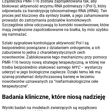
Cząsteczka PMR‑116 została zaprojektowana tak, aby
blokować aktywność enzymu RNA polimerazy I (Pol I), który
odpowiada za transkrypcję rybosomalnego RNA (rRNA). Ten
proces jest kluczowy dla syntezy białek, a jego zahamowanie
prowadzi do zatrzymania podziałów komórkowych.
Szczególnie silnie odczuwają to komórki nowotworowe, które
mają zwiększone zapotrzebowanie na białka, by móc szybko
się namnażać.
Szlaki sygnałowe kontrolujące aktywność Pol I są
bezpośrednio powiązane z działaniem onkogenów, a ich
zaburzenie to jedna z charakterystycznych cech
nowotworów. Zablokowanie tego mechanizmu przy pomocy
PMR‑116 tworzy nową strategię terapeutyczną, w której nie
trzeba bezpośrednio atakować samego
MYC
– wystarczy
uderzyć w jego biologiczne zaplecze. Dzięki temu lek ma
szansę przełamać dotychczasową barierę w leczeniu
nowotworów uznawanych za “niefarmakologiczne cele
terapeutyczne”.
Badania kliniczne, które niosą nadzieję
Wyniki badań na modelach zwierzęcych są wyjątkowo