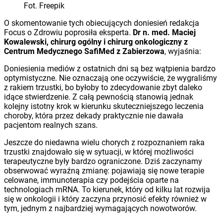
Fot. Freepik
O skomentowanie tych obiecujących doniesień redakcja
Focus o Zdrowiu poprosiła eksperta.
Dr n. med. Maciej
Kowalewski, chirurg ogólny i chirurg onkologiczny z
Centrum Medycznego SafiMed z Zabierzowa
, wyjaśnia:
Doniesienia mediów z ostatnich dni są bez wątpienia bardzo
optymistyczne. Nie oznaczają one oczywiście, że wygraliśmy
z rakiem trzustki, bo byłoby to zdecydowanie zbyt daleko
idące stwierdzenie. Z całą pewnością stanowią jednak
kolejny istotny krok w kierunku skuteczniejszego leczenia
choroby, która przez dekady praktycznie nie dawała
pacjentom realnych szans.
Jeszcze do niedawna wielu chorych z rozpoznaniem raka
trzustki znajdowało się w sytuacji, w której możliwości
terapeutyczne były bardzo ograniczone. Dziś zaczynamy
obserwować wyraźną zmianę: pojawiają się nowe terapie
celowane, immunoterapia czy podejścia oparte na
technologiach mRNA. To kierunek, który od kilku lat rozwija
się w onkologii i który zaczyna przynosić efekty również w
tym, jednym z najbardziej wymagających nowotworów.