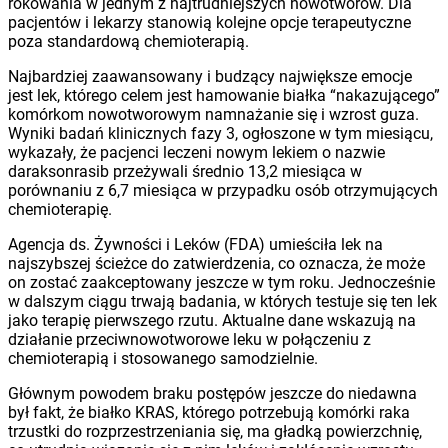
rokowania w jednym z najtrudniejszych nowotworów. Dla
pacjentów i lekarzy stanowią kolejne opcje terapeutyczne
poza standardową chemioterapią.
Najbardziej zaawansowany i budzący największe emocje
jest lek, którego celem jest hamowanie białka “nakazującego”
komórkom nowotworowym namnażanie się i wzrost guza.
Wyniki badań klinicznych fazy 3, ogłoszone w tym miesiącu,
wykazały, że pacjenci leczeni nowym lekiem o nazwie
daraksonrasib przeżywali średnio 13,2 miesiąca w
porównaniu z 6,7 miesiąca w przypadku osób otrzymujących
chemioterapię.
Agencja ds. Żywności i Leków (FDA) umieściła lek na
najszybszej ścieżce do zatwierdzenia, co oznacza, że ​​może
on zostać zaakceptowany jeszcze w tym roku. Jednocześnie
w dalszym ciągu trwają badania, w których testuje się ten lek
jako terapię pierwszego rzutu. Aktualne dane wskazują na
działanie przeciwnowotworowe leku w połączeniu z
chemioterapią i stosowanego samodzielnie.
Głównym powodem braku postępów jeszcze do niedawna
był fakt, że białko KRAS, którego potrzebują komórki raka
trzustki do rozprzestrzeniania się, ma gładką powierzchnię,