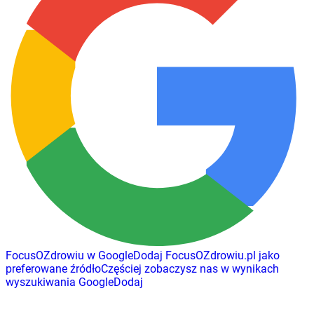
FocusOZdrowiu w Google
Dodaj
FocusOZdrowiu.pl
jako
preferowane źródło
Częściej zobaczysz nas w wynikach
wyszukiwania Google
Dodaj