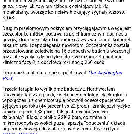
co utrudnia wiązanie się z nim leków i zakłócenie wzrostu
guza. Nowy lek zawiera składnik działający jak klej
molekularny, tworząc kompleks blokujący sygnały wzrostu
KRAS.
Drugim przełomowym odkryciem przyciągającym uwagę jest
szczepionka mRNA, podawana po chirurgicznym usunięciu
guzów, która uczy układ odpornościowy zwalczania komórek
raka trzustki i zapobiegania nawrotom. Szczepionka została
przetestowana zaledwie na 16 osobach w badaniu wczesnej
fazy, ale wyniki były na tyle dobre, że rozpoczęto badanie
kliniczne fazy 2, z docelową rekrutacją 260 osób.
Informacje o obu terapiach opublikował
The Washington
Post
.
Trzecia terapia to wynik prac badaczy z Northwestern
University, którzy ogłosili, że eksperymentalny lek elraglusib
w połączeniu z chemioterapią podwoił odsetek pacjentów
żyjących po roku (44 procent vs 22 proc.) i zmniejszył ryzyko
śmierci o ponad 38 proc. Jaki jest mechanizm jego
działania? Blokuje białko GSK-3 beta, co zmienia
mikrośrodowisko wokół guza i sprzyja “obudzeniu” układu
odpornościowego do walki z nowotworem. Pisze o tym