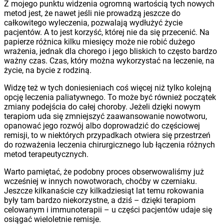
Z mojego punktu widzenia ogromną wartością tych nowych
metod jest, że nawet jeśli nie prowadzą jeszcze do
całkowitego wyleczenia, pozwalają wydłużyć życie
pacjentów. A to jest korzyść, której nie da się przecenić. Na
papierze różnica kilku miesięcy może nie robić dużego
wrażenia, jednak dla chorego i jego bliskich to często bardzo
ważny czas. Czas, który można wykorzystać na leczenie, na
życie, na bycie z rodziną.
Widzę też w tych doniesieniach coś więcej niż tylko kolejną
opcję leczenia paliatywnego. To może być również początek
zmiany podejścia do całej choroby. Jeżeli dzięki nowym
terapiom uda się zmniejszyć zaawansowanie nowotworu,
opanować jego rozwój albo doprowadzić do częściowej
remisji, to w niektórych przypadkach otwiera się przestrzeń
do rozważenia leczenia chirurgicznego lub łączenia różnych
metod terapeutycznych.
Warto pamiętać, że podobny proces obserwowaliśmy już
wcześniej w innych nowotworach, choćby w czerniaku.
Jeszcze kilkanaście czy kilkadziesiąt lat temu rokowania
były tam bardzo niekorzystne, a dziś – dzięki terapiom
celowanym i immunoterapii – u części pacjentów udaje się
osiągać wieloletnie remisje.