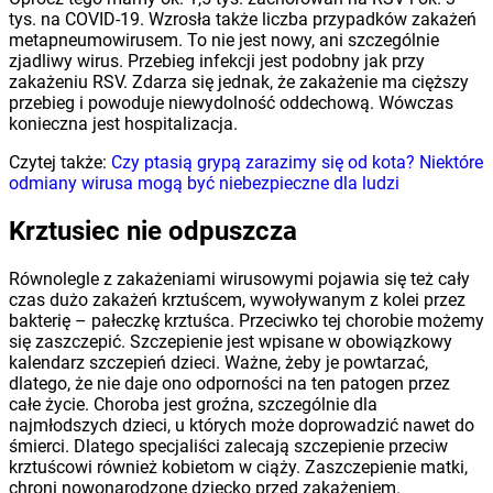
tys. na COVID-19. Wzrosła także liczba przypadków zakażeń
metapneumowirusem. To nie jest nowy, ani szczególnie
zjadliwy wirus. Przebieg infekcji jest podobny jak przy
zakażeniu RSV. Zdarza się jednak, że zakażenie ma cięższy
przebieg i powoduje niewydolność oddechową. Wówczas
konieczna jest hospitalizacja.
Czytej także:
Czy ptasią grypą zarazimy się od kota? Niektóre
odmiany wirusa mogą być niebezpieczne dla ludzi
Krztusiec nie odpuszcza
Równolegle z zakażeniami wirusowymi pojawia się też cały
czas dużo zakażeń krztuścem, wywoływanym z kolei przez
bakterię – pałeczkę krztuśca. Przeciwko tej chorobie możemy
się zaszczepić. Szczepienie jest wpisane w obowiązkowy
kalendarz szczepień dzieci. Ważne, żeby je powtarzać,
dlatego, że nie daje ono odporności na ten patogen przez
całe życie. Choroba jest groźna, szczególnie dla
najmłodszych dzieci, u których może doprowadzić nawet do
śmierci. Dlatego specjaliści zalecają szczepienie przeciw
krztuścowi również kobietom w ciąży. Zaszczepienie matki,
chroni nowonarodzone dziecko przed zakażeniem.