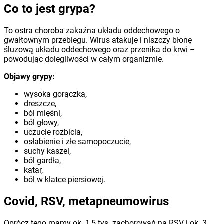
Co to jest grypa?
To ostra choroba zakaźna układu oddechowego o
gwałtownym przebiegu. Wirus atakuje i niszczy błonę
śluzową układu oddechowego oraz przenika do krwi –
powodując dolegliwości w całym organizmie.
Objawy grypy:
wysoka gorączka,
dreszcze,
ból mięśni,
ból głowy,
uczucie rozbicia,
osłabienie i złe samopoczucie,
suchy kaszel,
ból gardła,
katar,
ból w klatce piersiowej.
Covid, RSV, metapneumowirus
Oprócz tego mamy ok. 1,5 tys. zachorowań na RSV i ok. 3