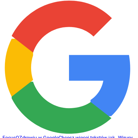
FocusOZdrowiu w Google
Chcesz więcej tekstów jak
„
Wirusy