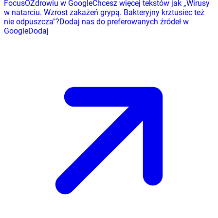
FocusOZdrowiu w Google
Chcesz więcej tekstów jak
„
Wirusy
w natarciu. Wzrost zakażeń grypą. Bakteryjny krztusiec też
nie odpuszcza
"
?
Dodaj nas do preferowanych źródeł w
Google
Dodaj