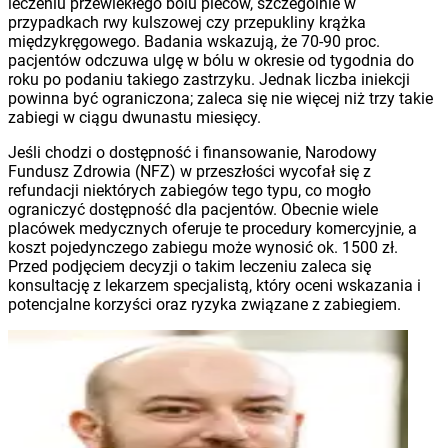
leczeniu przewlekłego bólu pleców, szczególnie w
przypadkach rwy kulszowej czy przepukliny krążka
międzykręgowego. Badania wskazują, że 70-90 proc.
pacjentów odczuwa ulgę w bólu w okresie od tygodnia do
roku po podaniu takiego zastrzyku. Jednak liczba iniekcji
powinna być ograniczona; zaleca się nie więcej niż trzy takie
zabiegi w ciągu dwunastu miesięcy.
Jeśli chodzi o dostępność i finansowanie, Narodowy
Fundusz Zdrowia (NFZ) w przeszłości wycofał się z
refundacji niektórych zabiegów tego typu, co mogło
ograniczyć dostępność dla pacjentów. Obecnie wiele
placówek medycznych oferuje te procedury komercyjnie, a
koszt pojedynczego zabiegu może wynosić ok. 1500 zł.
Przed podjęciem decyzji o takim leczeniu zaleca się
konsultację z lekarzem specjalistą, który oceni wskazania i
potencjalne korzyści oraz ryzyka związane z zabiegiem.