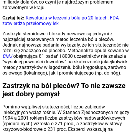
miliardy dolarów, co czyni je najdroższym problemem
zdrowotnym w kraju.
Czytaj też:
Rewolucja w leczeniu bólu po 20 latach. FDA
zatwierdza przełomowy lek
Zastrzyki steroidowe i blokady nerwowe są jednymi z
najczęściej stosowanych metod leczenia bólu pleców.
Jednak najnowsze badania wykazały, że ich skuteczność nie
różni się znacząco od placebo. Metaanaliza opublikowana w
BMJ
obejmująca 81 badań i 8000 uczestników nie znalazła
“wysokiej pewności dowodów” na skuteczność jakiejkolwiek
metody zastrzyków w łagodzeniu bólu kręgosłupa, zarówno
osiowego (lokalnego), jak i promieniującego (np. do nóg).
Zastrzyk na ból pleców? To nie zawsze
jest dobry pomysł
Pomimo wątpliwej skuteczności, liczba zabiegów
iniekcyjnych wciąż rośnie. W Stanach Zjednoczonych między
1994 a 2001 rokiem liczba zastrzyków nadtwardówkowych
(epiduralnych) wzrosła o 271 proc., a zastrzyków w stawy
krzyżowo-biodrowe o 231 proc. Eksperci wskazują na