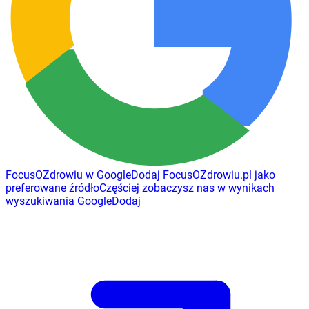
FocusOZdrowiu w Google
Dodaj
FocusOZdrowiu.pl
jako
preferowane źródło
Częściej zobaczysz nas w wynikach
wyszukiwania Google
Dodaj