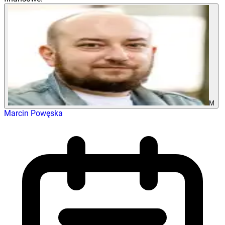
M
Marcin Powęska