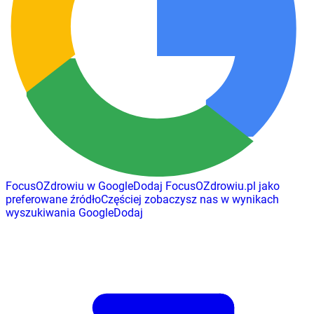
FocusOZdrowiu w Google
Dodaj
FocusOZdrowiu.pl
jako
preferowane źródło
Częściej zobaczysz nas w wynikach
wyszukiwania Google
Dodaj