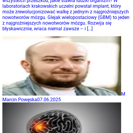
wszystkich przeszkód, jakie stawia ludzki organizm? W
laboratoriach krakowskich uczelni powstał implant, który
może zrewolucjonizować walkę z jednym z najgroźniejszych
nowotworów mózgu. Glejak wielopostaciowy (GBM) to jeden
z najgroźniejszych nowotworów mózgu. Rozwija się
błyskawicznie, wraca niemal zawsze – i […]
M
Marcin Powęska
07.06.2025