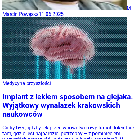
M
Marcin Powęska
11.06.2025
Medycyna przyszłości
Implant z lekiem sposobem na glejaka.
Wyjątkowy wynalazek krakowskich
naukowców
Co by było, gdyby lek przeciwnowotworowy trafiał dokładnie
tam, gdzie jest najbardziej potrzebny – z pominięciem