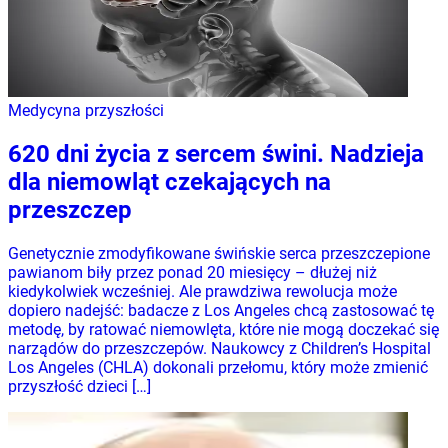
Medycyna przyszłości
620 dni życia z sercem świni. Nadzieja
dla niemowląt czekających na
przeszczep
Genetycznie zmodyfikowane świńskie serca przeszczepione
pawianom biły przez ponad 20 miesięcy – dłużej niż
kiedykolwiek wcześniej. Ale prawdziwa rewolucja może
dopiero nadejść: badacze z Los Angeles chcą zastosować tę
metodę, by ratować niemowlęta, które nie mogą doczekać się
narządów do przeszczepów. Naukowcy z Children’s Hospital
Los Angeles (CHLA) dokonali przełomu, który może zmienić
przyszłość dzieci […]