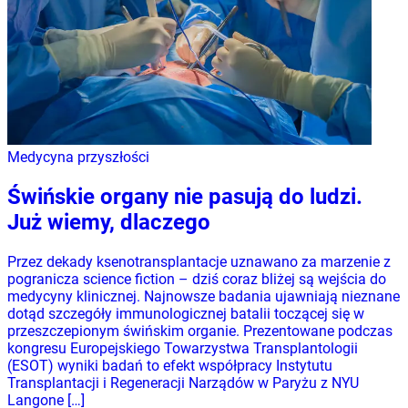
Medycyna przyszłości
Świńskie organy nie pasują do ludzi.
Już wiemy, dlaczego
Przez dekady ksenotransplantacje uznawano za marzenie z
pogranicza science fiction – dziś coraz bliżej są wejścia do
medycyny klinicznej. Najnowsze badania ujawniają nieznane
dotąd szczegóły immunologicznej batalii toczącej się w
przeszczepionym świńskim organie. Prezentowane podczas
kongresu Europejskiego Towarzystwa Transplantologii
(ESOT) wyniki badań to efekt współpracy Instytutu
Transplantacji i Regeneracji Narządów w Paryżu z NYU
Langone […]