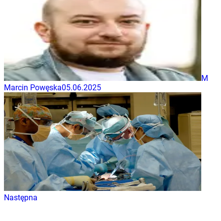
M
Marcin Powęska
05.06.2025
Następna