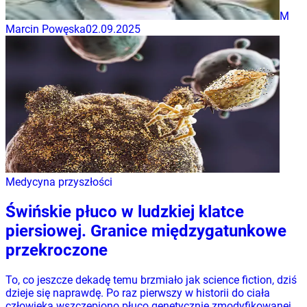
M
Marcin Powęska
02.09.2025
Medycyna przyszłości
Świńskie płuco w ludzkiej klatce
piersiowej. Granice międzygatunkowe
przekroczone
To, co jeszcze dekadę temu brzmiało jak science fiction, dziś
dzieje się naprawdę. Po raz pierwszy w historii do ciała
człowieka wszczepiono płuco genetycznie zmodyfikowanej