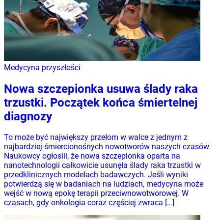
Medycyna przyszłości
Nowa szczepionka usuwa ślady raka
trzustki. Początek końca śmiertelnej
diagnozy
To może być największy przełom w walce z jednym z
najbardziej śmiercionośnych nowotworów naszych czasów.
Naukowcy ogłosili, że nowa szczepionka oparta na
nanotechnologii całkowicie usunęła ślady raka trzustki w
przedklinicznych modelach badawczych. Jeśli wyniki
potwierdzą się w badaniach na ludziach, medycyna może
wejść w nową epokę terapii przeciwnowotworowej. W
czasach, gdy onkologia coraz częściej zwraca […]