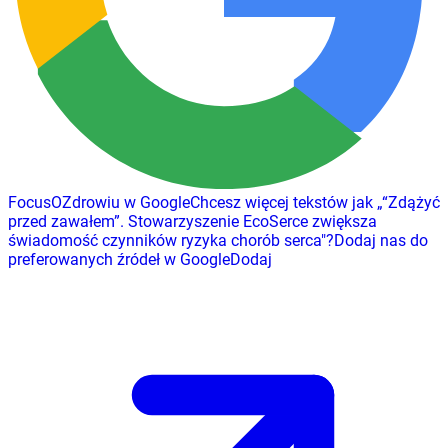
FocusOZdrowiu w Google
Chcesz więcej tekstów jak
„
“Zdążyć
przed zawałem”. Stowarzyszenie EcoSerce zwiększa
świadomość czynników ryzyka chorób serca
"
?
Dodaj nas do
preferowanych źródeł w Google
Dodaj