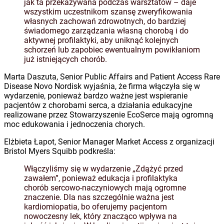
jak ta przekazywana podczas warsztatów – daje
wszystkim uczestnikom szansę zweryfikowania
własnych zachowań zdrowotnych, do bardziej
świadomego zarządzania własną chorobą i do
aktywnej profilaktyki, aby uniknąć kolejnych
schorzeń lub zapobiec ewentualnym powikłaniom
już istniejących chorób.
Marta Daszuta, Senior Public Affairs and Patient Access Rare
Disease Novo Nordisk wyjaśnia, że firma włączyła się w
wydarzenie, ponieważ bardzo ważne jest wspieranie
pacjentów z chorobami serca, a działania edukacyjne
realizowane przez Stowarzyszenie EcoSerce mają ogromną
moc edukowania i jednoczenia chorych.
Elżbieta Łapot, Senior Manager Market Access z organizacji
Bristol Myers Squibb podkreśla:
Włączyliśmy się w wydarzenie „Zdążyć przed
zawałem”, ponieważ edukacja i profilaktyka
chorób sercowo-naczyniowych mają ogromne
znaczenie. Dla nas szczególnie ważna jest
kardiomiopatia, bo oferujemy pacjentom
nowoczesny lek, który znacząco wpływa na