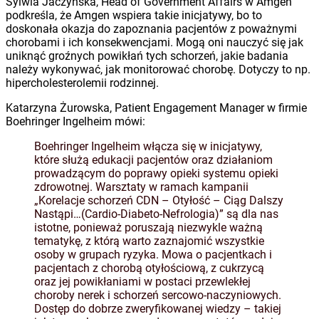
Sylwia Jaczyńska, Head of Government Affairs w Amgen
podkreśla, że Amgen wspiera takie inicjatywy, bo to
doskonała okazja do zapoznania pacjentów z poważnymi
chorobami i ich konsekwencjami. Mogą oni nauczyć się jak
uniknąć groźnych powikłań tych schorzeń, jakie badania
należy wykonywać, jak monitorować chorobę. Dotyczy to np.
hipercholesterolemii rodzinnej.
Katarzyna Żurowska, Patient Engagement Manager w firmie
Boehringer Ingelheim mówi:
Boehringer Ingelheim włącza się w inicjatywy,
które służą edukacji pacjentów oraz działaniom
prowadzącym do poprawy opieki systemu opieki
zdrowotnej. Warsztaty w ramach kampanii
„Korelacje schorzeń CDN – Otyłość – Ciąg Dalszy
Nastąpi…(Cardio-Diabeto-Nefrologia)” są dla nas
istotne, ponieważ poruszają niezwykle ważną
tematykę, z którą warto zaznajomić wszystkie
osoby w grupach ryzyka. Mowa o pacjentkach i
pacjentach z chorobą otyłościową, z cukrzycą
oraz jej powikłaniami w postaci przewlekłej
choroby nerek i schorzeń sercowo-naczyniowych.
Dostęp do dobrze zweryfikowanej wiedzy – takiej