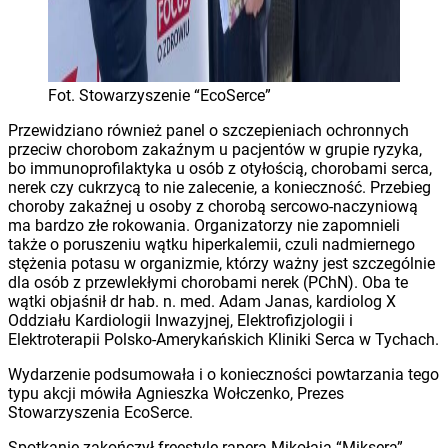
Fot. Stowarzyszenie “EcoSerce”
Przewidziano również panel o szczepieniach ochronnych
przeciw chorobom zakaźnym u pacjentów w grupie ryzyka,
bo immunoprofilaktyka u osób z otyłością, chorobami serca,
nerek czy cukrzycą to nie zalecenie, a konieczność. Przebieg
choroby zakaźnej u osoby z chorobą sercowo-naczyniową
ma bardzo złe rokowania. Organizatorzy nie zapomnieli
także o poruszeniu wątku hiperkalemii, czuli nadmiernego
stężenia potasu w organizmie, którzy ważny jest szczególnie
dla osób z przewlekłymi chorobami nerek (PChN). Oba te
wątki objaśnił dr hab. n. med. Adam Janas, kardiolog X
Oddziału Kardiologii Inwazyjnej, Elektrofizjologii i
Elektroterapii Polsko-Amerykańskich Kliniki Serca w Tychach.
Wydarzenie podsumowała i o konieczności powtarzania tego
typu akcji mówiła Agnieszka Wołczenko, Prezes
Stowarzyszenia EcoSerce.
Spotkanie zakończył freestyle rapera Mikołaja “Miksera”