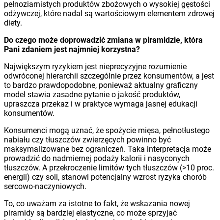
pełnoziarnistych produktów zbożowych o wysokiej gęstości
odżywczej, które nadal są wartościowym elementem zdrowej
diety.
Do czego może doprowadzić zmiana w piramidzie, która
Pani zdaniem jest najmniej korzystna?
Największym ryzykiem jest nieprecyzyjne rozumienie
odwróconej hierarchii szczególnie przez konsumentów, a jest
to bardzo prawdopodobne, ponieważ aktualny graficzny
model stawia zasadne pytanie o jakość produktów,
upraszcza przekaz i w praktyce wymaga jasnej edukacji
konsumentów.
Konsumenci mogą uznać, że spożycie mięsa, pełnotłustego
nabiału czy tłuszczów zwierzęcych powinno być
maksymalizowane bez ograniczeń. Taka interpretacja może
prowadzić do nadmiernej podaży kalorii i nasyconych
tłuszczów. A przekroczenie limitów tych tłuszczów (>10 proc.
energii) czy soli, stanowi potencjalny wzrost ryzyka chorób
sercowo-naczyniowych.
To, co uważam za istotne to fakt, że wskazania nowej
piramidy są bardziej elastyczne, co może sprzyjać