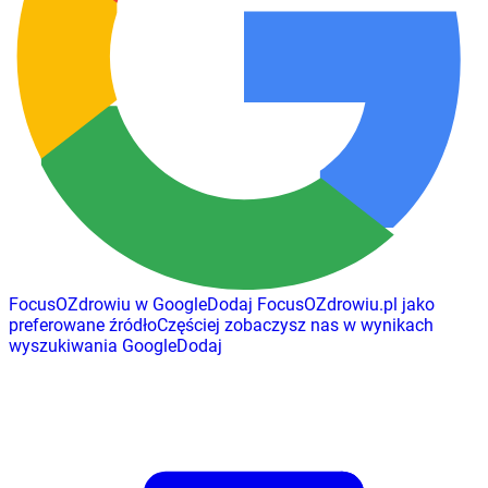
FocusOZdrowiu w Google
Dodaj
FocusOZdrowiu.pl
jako
preferowane źródło
Częściej zobaczysz nas w wynikach
wyszukiwania Google
Dodaj