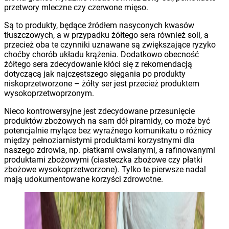
przetwory mleczne czy czerwone mięso.
Są to produkty, będące źródłem nasyconych kwasów
tłuszczowych, a w przypadku żółtego sera również soli, a
przecież oba te czynniki uznawane są zwiększające ryzyko
choćby chorób układu krążenia. Dodatkowo obecność
żółtego sera zdecydowanie kłóci się z rekomendacją
dotyczącą jak najczęstszego sięgania po produkty
niskoprzetworzone – żółty ser jest przecież produktem
wysokoprzetwoprzonym.
Nieco kontrowersyjne jest zdecydowane przesunięcie
produktów zbożowych na sam dół piramidy, co może być
potencjalnie mylące bez wyraźnego komunikatu o różnicy
między pełnoziarnistymi produktami korzystnymi dla
naszego zdrowia, np. płatkami owsianymi, a rafinowanymi
produktami zbożowymi (ciasteczka zbożowe czy płatki
zbożowe wysokoprzetworzone). Tylko te pierwsze nadal
mają udokumentowane korzyści zdrowotne.