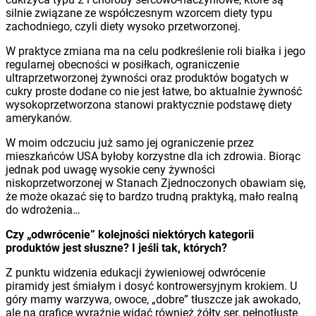
silnie związane ze współczesnym wzorcem diety typu
zachodniego, czyli diety wysoko przetworzonej.
W praktyce zmiana ma na celu podkreślenie roli białka i jego
regularnej obecności w posiłkach, ograniczenie
ultraprzetworzonej żywności oraz produktów bogatych w
cukry proste dodane co nie jest łatwe, bo aktualnie żywność
wysokoprzetworzona stanowi praktycznie podstawę diety
amerykanów.
W moim odczuciu już samo jej ograniczenie przez
mieszkańców USA byłoby korzystne dla ich zdrowia. Biorąc
jednak pod uwagę wysokie ceny żywności
niskoprzetworzonej w Stanach Zjednoczonych obawiam się,
że może okazać się to bardzo trudną praktyką, mało realną
do wdrożenia…
Czy „odwrócenie” kolejności niektórych kategorii
produktów jest słuszne? I jeśli tak, których?
Z punktu widzenia edukacji żywieniowej odwrócenie
piramidy jest śmiałym i dosyć kontrowersyjnym krokiem. U
góry mamy warzywa, owoce, „dobre” tłuszcze jak awokado,
ale na grafice wyraźnie widać również żółty ser, pełnotłuste