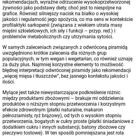
rekomendacjach, wyraźne odrzucenie wysokoprzetworzonej
żywności jako podstawy diety, choć jest to niespójne na
grafice. Również silniejszy nacisk na białko o wysokiej
jakości i regularność jego spożycia, co ma sens w kontekście
profilaktyki sarkopenii (związana z wiekiem utrata masy
mięśni szkieletowych, ich siły i funkcji – przyp. red.) i
problemów metabolicznych czy utrzymania sytości.
W samych zaleceniach związanych z odwróconą piramidą
uwzględniono krótkie zalecenia dla różnych grup
populacyjnych, w tym wegan i wegetarian, co również uznaję
za duży plus. Najmniej korzystne elementy to możliwość
błędnej interpretacji odwróconej piramidy jako rekomendacji
„więcej mięsa i tłuszczów”, bez jasnego kontekstu jakości i
ilości.
Mylące jest także niewystarczające podkreślenie różnic
między produktami zbożowymi – brakuje mi oddzielenia
produktów o niższym stopniu przetworzenia i korzystnym
efekcie zdrowotnym (płatki naturalne, makaron
pełnoziarnisty, ryż brązowy), od tych o wysokim stopniu
przetworzenia, bogatych w cukry proste (płatki śniadaniowe z
dodatkiem cukru i innych substancji, batony zbożowe czy
pieczywo tostowe). W ten sposób pomniejszana jest rola