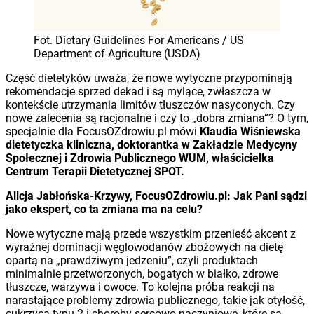
Fot. Dietary Guidelines For Americans / US
Department of Agriculture (USDA)
Część dietetyków uważa, że nowe wytyczne przypominają
rekomendacje sprzed dekad i są mylące, zwłaszcza w
kontekście utrzymania limitów tłuszczów nasyconych. Czy
nowe zalecenia są racjonalne i czy to „dobra zmiana”? O tym,
specjalnie dla FocusOZdrowiu.pl mówi
Klaudia Wiśniewska
dietetyczka kliniczna, doktorantka w Zakładzie Medycyny
Społecznej i Zdrowia Publicznego WUM, właścicielka
Centrum Terapii Dietetycznej SPOT.
Alicja Jabłońska-Krzywy,
FocusOZdrowiu.pl
: Jak Pani sądzi
jako ekspert,
co ta zmiana ma na celu?
Nowe wytyczne mają przede wszystkim przenieść akcent z
wyraźnej dominacji węglowodanów zbożowych na dietę
opartą na „prawdziwym jedzeniu”, czyli produktach
minimalnie przetworzonych, bogatych w białko, zdrowe
tłuszcze, warzywa i owoce. To kolejna próba reakcji na
narastające problemy zdrowia publicznego, takie jak otyłość,
cukrzyca typu 2 i choroby sercowo-naczyniowe, które są