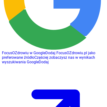
FocusOZdrowiu w Google
Dodaj
FocusOZdrowiu.pl
jako
preferowane źródło
Częściej zobaczysz nas w wynikach
wyszukiwania Google
Dodaj