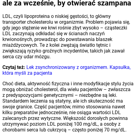
ale za wcześnie, by otwierać szampana
LDL, czyli lipoproteina o niskiej gęstości, to główny
transporter cholesterolu w organizmie. Problem pojawia się,
gdy jego stężenie we krwi rośnie zbyt wysoko – cząsteczki
LDL zaczynają odkładać się w ścianach naczyń
krwionośnych, prowadząc do powstawania blaszek
miażdżycowych. Te z kolei zwężają światło tętnic i
zwiększają ryzyko groźnych incydentów, takich jak zawał
serca czy udar mózgu.
Czytaj też:
Lek zsynchronizowany z organizmem. Kapsułka,
która myśli za pacjenta
Choć dieta, aktywność fizyczna i inne modyfikacje stylu życia
mogą obniżać cholesterol, dla wielu pacjentów – zwłaszcza
z predyspozycjami genetycznymi – niezbędne są leki.
Standardem leczenia są statyny, ale ich skuteczność ma
swoje granice. Część pacjentów, mimo stosowania nawet
kilku preparatów jednocześnie, nie osiąga wartości LDL
zalecanych przez wytyczne. Większość dorosłych powinna
utrzymywać poziom LDL poniżej 100 mg/dL, a osoby z
chorobami serca lub cukrzycą – często poniżej 70 mg/dL.