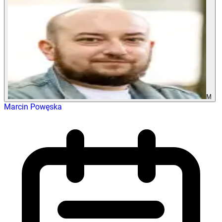
M
Marcin Powęska