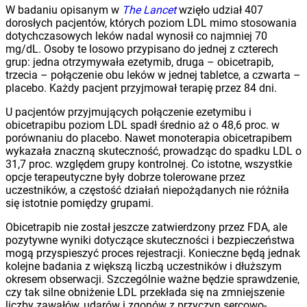
W badaniu opisanym w
The Lancet
wzięło udział 407
dorosłych pacjentów, których poziom LDL mimo stosowania
dotychczasowych leków nadal wynosił co najmniej 70
mg/dL. Osoby te losowo przypisano do jednej z czterech
grup: jedna otrzymywała ezetymib, druga – obicetrapib,
trzecia – połączenie obu leków w jednej tabletce, a czwarta –
placebo. Każdy pacjent przyjmował terapię przez 84 dni.
U pacjentów przyjmujących połączenie ezetymibu i
obicetrapibu poziom LDL spadł średnio aż o 48,6 proc. w
porównaniu do placebo. Nawet monoterapia obicetrapibem
wykazała znaczną skuteczność, prowadząc do spadku LDL o
31,7 proc. względem grupy kontrolnej. Co istotne, wszystkie
opcje terapeutyczne były dobrze tolerowane przez
uczestników, a częstość działań niepożądanych nie różniła
się istotnie pomiędzy grupami.
Obicetrapib nie został jeszcze zatwierdzony przez FDA, ale
pozytywne wyniki dotyczące skuteczności i bezpieczeństwa
mogą przyspieszyć proces rejestracji. Konieczne będą jednak
kolejne badania z większą liczbą uczestników i dłuższym
okresem obserwacji. Szczególnie ważne będzie sprawdzenie,
czy tak silne obniżenie LDL przekłada się na zmniejszenie
liczby zawałów, udarów i zgonów z przyczyn sercowo-