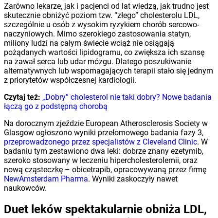
Zarówno lekarze, jak i pacjenci od lat wiedzą, jak trudno jest
skutecznie obniżyć poziom tzw. “złego” cholesterolu LDL,
szczególnie u osób z wysokim ryzykiem chorób sercowo-
naczyniowych. Mimo szerokiego zastosowania statyn,
miliony ludzi na całym świecie wciąż nie osiągają
pożądanych wartości lipidogramu, co zwiększa ich szansę
na zawał serca lub udar mózgu. Dlatego poszukiwanie
alternatywnych lub wspomagających terapii stało się jednym
z priorytetów współczesnej kardiologii.
Czytaj też:
„Dobry” cholesterol nie taki dobry? Nowe badania
łączą go z podstępną chorobą
Na dorocznym zjeździe European Atherosclerosis Society w
Glasgow ogłoszono wyniki przełomowego badania fazy 3,
przeprowadzonego przez specjalistów z Cleveland Clinic
. W
badaniu tym zestawiono dwa leki: dobrze znany ezetymib,
szeroko stosowany w leczeniu hipercholesterolemii, oraz
nową cząsteczkę – obicetrapib, opracowywaną przez firmę
NewAmsterdam Pharma
. Wyniki zaskoczyły nawet
naukowców.
Duet leków spektakularnie obniża LDL,