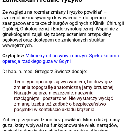
Ze względu na rozmiar zmiany i ryzyko powikłań –
szczególnie masywnego krwawienia – do operacji
zaangażowano także chirurgów ogólnych z Kliniki Chirurgii
Ogólnej, Onkologicznej i Endokrynologicznej. Wspólnie z
ginekologami zajęli się zabezpieczeniem przepukliny
pępkowej oraz dostępem do zmienionych struktur
wewnętrznych.
Czytaj też:
Milimetry od nerwów i naczyń. Spektakularna
operacja rzadkiego guza w Gdyni
Dr hab. n. med. Grzegorz Świercz dodaje:
Tego typu operacje są wyzwaniem, bo duży guz
zmienia topografię anatomiczną jamy brzusznej.
Narządy są przemieszczenie, naczynia –
rozciągnięte i poszerzone. Nie wystarczy wyciąć
zmianę, trzeba też zadbać o bezpieczeństwo
pacjentki w kontekście układu krążenia.
Zabieg przeprowadzono bez powikłań. Mimo dużej masy
guza, który wpływał na funkcjonowanie wielu narządów,
pacjentka doszła do siebie bardzo szybko. Ale choć