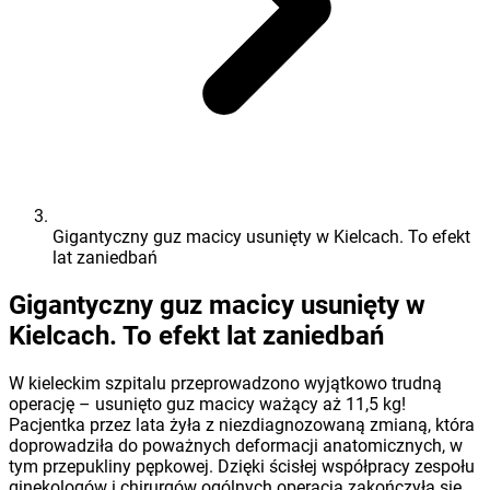
Gigantyczny guz macicy usunięty w Kielcach. To efekt
lat zaniedbań
Gigantyczny guz macicy usunięty w
Kielcach. To efekt lat zaniedbań
W kieleckim szpitalu przeprowadzono wyjątkowo trudną
operację – usunięto guz macicy ważący aż 11,5 kg!
Pacjentka przez lata żyła z niezdiagnozowaną zmianą, która
doprowadziła do poważnych deformacji anatomicznych, w
tym przepukliny pępkowej. Dzięki ścisłej współpracy zespołu
ginekologów i chirurgów ogólnych operacja zakończyła się