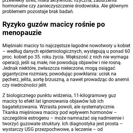
przewlekły stres, niska aktywność fizyczna, zaburzenia
hormonalne czy zanieczyszczenie środowiska. Ale głównym
problemem pozostaje brak badań.
Ryzyko guzów macicy rośnie po
menopauzie
Mięśniaki macicy to najczęstsze łagodne nowotwory u kobiet
– według danych epidemiologicznych, występują u ponad 60
proc. kobiet po 35. roku życia. Większość z nich nie wymaga
operacji, jeśli są małe, nie powodują objawów i nie rosną.
Jednak niektóre, zwłaszcza nieleczone, mogą osiągać
gigantyczne rozmiary, powodując powikłania: ucisk na
pęcherz, jelita, aortę brzuszną, a nawet prowadząc do anemii
czy niedrożności jelit.
Z biologicznego punktu widzenia, 11-kilogramowy guz
macicy to efekt lat ignorowania objawów lub ich
bagatelizowania. Wzrasta powoli, ale systematycznie.
Tkanka mięśniowa macicy pod wpływem hormonów –
szczególnie estrogenu – może namnażać się nadmiernie i
tworzyć guzowate struktury. Ich diagnostyka jest prosta –
wystarczy USG przezpochwowe, a leczenie – od