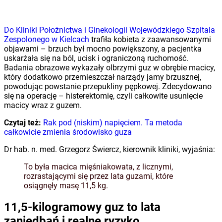
Do Kliniki Położnictwa i Ginekologii Wojewódzkiego Szpitala
Zespolonego w Kielcach
trafiła kobieta z zaawansowanymi
objawami – brzuch był mocno powiększony, a pacjentka
uskarżała się na ból, ucisk i ograniczoną ruchomość.
Badania obrazowe wykazały olbrzymi guz w obrębie macicy,
który dodatkowo przemieszczał narządy jamy brzusznej,
powodując powstanie przepukliny pępkowej. Zdecydowano
się na operację – histerektomię, czyli całkowite usunięcie
macicy wraz z guzem.
Czytaj też:
Rak pod (niskim) napięciem. Ta metoda
całkowicie zmienia środowisko guza
Dr hab. n. med. Grzegorz Świercz, kierownik kliniki, wyjaśnia:
To była macica mięśniakowata, z licznymi,
rozrastającymi się przez lata guzami, które
osiągnęły masę 11,5 kg.
11,5-kilogramowy guz to lata
zaniedbań i realne ryzyko