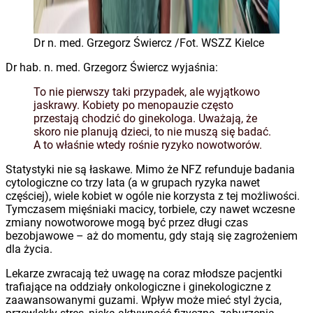
Dr n. med. Grzegorz Świercz /Fot. WSZZ Kielce
Dr hab. n. med. Grzegorz Świercz wyjaśnia:
To nie pierwszy taki przypadek, ale wyjątkowo
jaskrawy. Kobiety po menopauzie często
przestają chodzić do ginekologa. Uważają, że
skoro nie planują dzieci, to nie muszą się badać.
A to właśnie wtedy rośnie ryzyko nowotworów.
Statystyki nie są łaskawe. Mimo że NFZ refunduje badania
cytologiczne co trzy lata (a w grupach ryzyka nawet
częściej), wiele kobiet w ogóle nie korzysta z tej możliwości.
Tymczasem mięśniaki macicy, torbiele, czy nawet wczesne
zmiany nowotworowe mogą być przez długi czas
bezobjawowe – aż do momentu, gdy stają się zagrożeniem
dla życia.
Lekarze zwracają też uwagę na coraz młodsze pacjentki
trafiające na oddziały onkologiczne i ginekologiczne z
zaawansowanymi guzami. Wpływ może mieć styl życia,