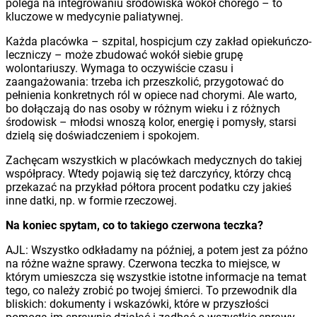
polega na integrowaniu środowiska wokół chorego – to
kluczowe w medycynie paliatywnej.
Każda placówka – szpital, hospicjum czy zakład opiekuńczo-
leczniczy – może zbudować wokół siebie grupę
wolontariuszy. Wymaga to oczywiście czasu i
zaangażowania: trzeba ich przeszkolić, przygotować do
pełnienia konkretnych ról w opiece nad chorymi. Ale warto,
bo dołączają do nas osoby w różnym wieku i z różnych
środowisk – młodsi wnoszą kolor, energię i pomysły, starsi
dzielą się doświadczeniem i spokojem.
Zachęcam wszystkich w placówkach medycznych do takiej
współpracy. Wtedy pojawią się też darczyńcy, którzy chcą
przekazać na przykład półtora procent podatku czy jakieś
inne datki, np. w formie rzeczowej.
Na koniec spytam, co to takiego czerwona teczka?
AJL: Wszystko odkładamy na później, a potem jest za późno
na różne ważne sprawy. Czerwona teczka to miejsce, w
którym umieszcza się wszystkie istotne informacje na temat
tego, co należy zrobić po twojej śmierci. To przewodnik dla
bliskich: dokumenty i wskazówki, które w przyszłości