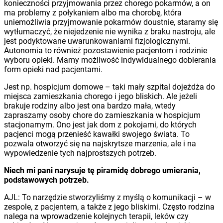
konieczności przyjmowania przez chorego pokarmów, a on
ma problemy z połykaniem albo ma chorobę, która
uniemożliwia przyjmowanie pokarmów doustnie, staramy się
wytłumaczyć, że niejedzenie nie wynika z braku nastroju, ale
jest podyktowane uwarunkowaniami fizjologicznymi.
Autonomia to również pozostawienie pacjentom i rodzinie
wyboru opieki. Mamy możliwość indywidualnego dobierania
form opieki nad pacjentami.
Jest np. hospicjum domowe – taki mały szpital dojeżdża do
miejsca zamieszkania chorego i jego bliskich. Ale jeżeli
brakuje rodziny albo jest ona bardzo mała, wtedy
zapraszamy osoby chore do zamieszkania w hospicjum
stacjonarnym. Ono jest jak dom z pokojami, do których
pacjenci mogą przenieść kawałki swojego świata. To
pozwala otworzyć się na najskrytsze marzenia, ale i na
wypowiedzenie tych najprostszych potrzeb.
Niech mi pani narysuje tę piramidę dobrego umierania,
podstawowych potrzeb.
AJL: To narzędzie stworzyliśmy z myślą o komunikacji – w
zespole, z pacjentem, a także z jego bliskimi. Często rodzina
nalega na wprowadzenie kolejnych terapii, leków czy