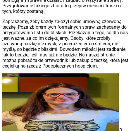
pomogą im sprawnie działać i zadbać o wszystkie sprawy.
Przygotowanie takiego zbioru to przejaw miłości i troski o
tych, którzy zostaną.
Zapraszamy, żeby każdy założył sobie umowną czerwoną
teczkę. Poza zbiorem tych formalnych spraw, zachęcamy do
przygotowania listu do bliskich. Przekazania tego, co dla nas
jest ważne, za co im dziękujemy. Osoby, które zrobiły
czerwoną teczkę nie myślą z przerażeniem o śmierci, nie
myślą, co będzie z bliskimi. Dowodem miłości jest zadbanie,
jak to będzie, jeśli nas już nie będzie. Na naszej stronie
można pobrać takie przewodnik lub zakupić teczkę, która jest
cegiełką na rzecz z Podopiecznych hospicjum.
B