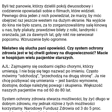
Byli też panowie, którzy dzielili pokój dwuosobowy i
codziennie opowiadali sobie o filmach, które widzieli.
Pewnego dnia jeden z nich powiedział, że marzy, by móc
obejrzeć raz jeszcze western na dużym ekranie. Na wyjście
do kina nie było szans, za to zorganizowaliśmy salę kinową
u nas, były plakaty, prawdziwe bilety z rolki, landrynki i
oranżada, jak za dawnych lat, gdy nikt nie serwował
popcornu. Wzruszenie było ogromne.
Niełatwo się słucha pani opowieści. Czy system ochrony
zdrowia jest w tej chwili gotowy na długowieczność? Macie
w hospicjum wielu pacjentów starszych.
AJL: Zajmujemy się osobami ciężko chorymi, którzy
umierają. I nie boję się tego nazwać po imieniu. Często
mówimy “odchodzą”, “przechodzą na drugą stronę”. Ja nie
chcę pozbywać się umierania – jest bardzo wymowne,
dostojne, dodaje należytej powagi i skupienia. Większość
naszych pacjentów ma od 60 do 80 lat.
System ochrony zdrowia stwarza możliwości, by żyć długo w
dobrym zdrowiu, my jednak różnie z tych możliwości
korzystamy. Narodowy Fundusz Zdrowia od 3 do 5 proc.