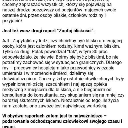
chcemy zapraszać wszystkich, którzy się pojawiają na
naszej drodze począwszy od pacjentów mających swoje
ostatnie dni, przez osoby bliskie, członków rodziny i
przyjaciół.
Jest też wasz drugi raport “Zaufaj bliskości”.
AJL: Zapytaliśmy ludzi, czy chcieliby być blisko umierającej
osoby, która jest członkiem rodziny, kimś ważnym, bliskim.
Tylko co drugi Polak powiedział “tak”, w tym 30 proc.
odpowiedziało, że nie wie. Boimy się być z bliskimi, bo nie
potrafimy zachować się w sytuacjach granicznych. Dlatego
my – pracownicy hospicjum jako przewodnicy w czasie
umierania i w momencie śmierci, dzielimy się
doświadczeniem. Chcemy, żeby ostatnie chwile chorych były
wypełnione miłością, szacunkiem i najlepszą opieka
medyczną z miejscem dla bliskich, a nie bieganiem od
konsultanta do konsultanta, czy skupianiem się na mniej czy
bardziej skutecznych lekach. Niezależnie od tego, ile życia
nam zostało, ono zawsze jest największą wartością.
W obydwu raportach zatem jest to najważniejsze –
podarowanie odchodzącemu człowiekowi swojego czasu i
uwagi.