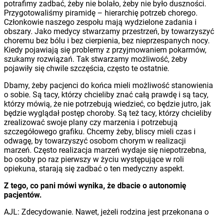
potrafimy zadbać, żeby nie bolało, żeby nie było duszności.
Przygotowaliśmy piramidę – hierarchię potrzeb chorego.
Członkowie naszego zespołu mają wydzielone zadania i
obszary. Jako medycy stwarzamy przestrzeń, by towarzyszyć
choremu bez bólu i bez cierpienia, bez nieprzespanych nocy.
Kiedy pojawiają się problemy z przyjmowaniem pokarmów,
szukamy rozwiązań. Tak stwarzamy możliwość, żeby
pojawiły się chwile szczęścia, często te ostatnie.
Dbamy, żeby pacjenci do końca mieli możliwość stanowienia
o sobie. Są tacy, którzy chcieliby znać całą prawdę i są tacy,
którzy mówią, że nie potrzebują wiedzieć, co będzie jutro, jak
będzie wyglądał postęp choroby. Są też tacy, którzy chcieliby
zrealizować swoje plany czy marzenia i potrzebują
szczegółowego grafiku. Chcemy żeby, bliscy mieli czas i
odwagę, by towarzyszyć osobom chorym w realizacji
marzeń. Często realizacja marzeń wydaje się niepotrzebna,
bo osoby po raz pierwszy w życiu występujące w roli
opiekuna, starają się zadbać o ten medyczny aspekt.
Z tego, co pani mówi wynika, że dbacie o autonomię
pacjentów.
AJL: Zdecydowanie. Nawet, jeżeli rodzina jest przekonana o