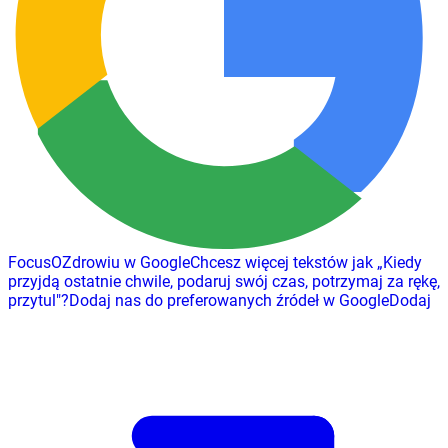
FocusOZdrowiu w Google
Chcesz więcej tekstów jak
„
Kiedy
przyjdą ostatnie chwile, podaruj swój czas, potrzymaj za rękę,
przytul
"
?
Dodaj nas do preferowanych źródeł w Google
Dodaj