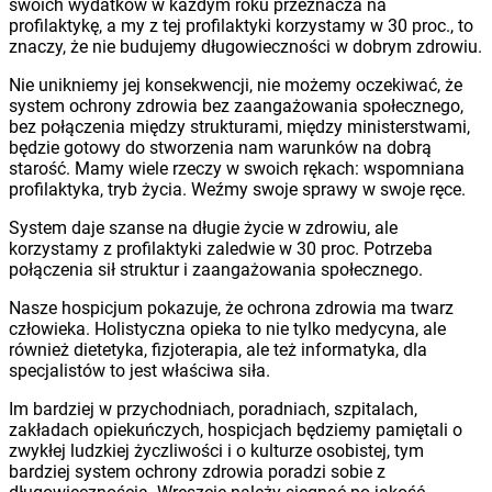
swoich wydatków w każdym roku przeznacza na
profilaktykę, a my z tej profilaktyki korzystamy w 30 proc., to
znaczy, że nie budujemy długowieczności w dobrym zdrowiu.
Nie unikniemy jej konsekwencji, nie możemy oczekiwać, że
system ochrony zdrowia bez zaangażowania społecznego,
bez połączenia między strukturami, między ministerstwami,
będzie gotowy do stworzenia nam warunków na dobrą
starość. Mamy wiele rzeczy w swoich rękach: wspomniana
profilaktyka, tryb życia. Weźmy swoje sprawy w swoje ręce.
System daje szanse na długie życie w zdrowiu, ale
korzystamy z profilaktyki zaledwie w 30 proc. Potrzeba
połączenia sił struktur i zaangażowania społecznego.
Nasze hospicjum pokazuje, że ochrona zdrowia ma twarz
człowieka. Holistyczna opieka to nie tylko medycyna, ale
również dietetyka, fizjoterapia, ale też informatyka, dla
specjalistów to jest właściwa siła.
Im bardziej w przychodniach, poradniach, szpitalach,
zakładach opiekuńczych, hospicjach będziemy pamiętali o
zwykłej ludzkiej życzliwości i o kulturze osobistej, tym
bardziej system ochrony zdrowia poradzi sobie z