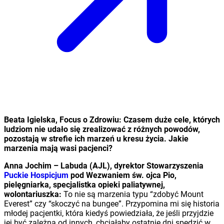
Beata Igielska, Focus o Zdrowiu: Czasem duże cele, których
ludziom nie udało się zrealizować z różnych powodów,
pozostają w strefie ich marzeń u kresu życia. Jakie
marzenia mają wasi pacjenci?
Anna Jochim – Labuda (AJL), dyrektor Stowarzyszenia
Puckie Hospicjum
pod Wezwaniem św. ojca Pio,
pielęgniarka, specjalistka opieki paliatywnej,
wolontariuszka:
To nie są marzenia typu “zdobyć Mount
Everest” czy “skoczyć na bungee”. Przypomina mi się historia
młodej pacjentki, która kiedyś powiedziała, że jeśli przyjdzie
jej być zależną od innych, chciałaby ostatnie dni spędzić w