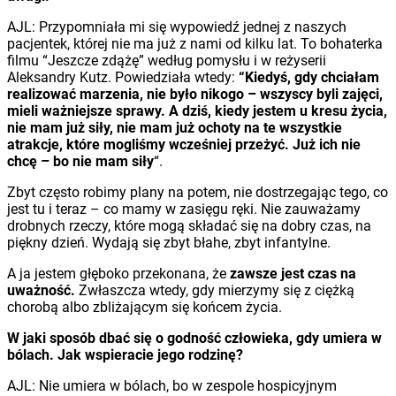
AJL: Przypomniała mi się wypowiedź jednej z naszych
pacjentek, której nie ma już z nami od kilku lat. To bohaterka
filmu “Jeszcze zdążę” według pomysłu i w reżyserii
Aleksandry Kutz. Powiedziała wtedy:
“Kiedyś, gdy chciałam
realizować marzenia, nie było nikogo – wszyscy byli zajęci,
mieli ważniejsze sprawy. A dziś, kiedy jestem u kresu życia,
nie mam już siły, nie mam już ochoty na te wszystkie
atrakcje, które mogliśmy wcześniej przeżyć. Już ich nie
chcę – bo nie mam siły
“.
Zbyt często robimy plany na potem, nie dostrzegając tego, co
jest tu i teraz – co mamy w zasięgu ręki. Nie zauważamy
drobnych rzeczy, które mogą składać się na dobry czas, na
piękny dzień. Wydają się zbyt błahe, zbyt infantylne.
A ja jestem głęboko przekonana, że
zawsze jest czas na
uważność.
Zwłaszcza wtedy, gdy mierzymy się z ciężką
chorobą albo zbliżającym się końcem życia.
W jaki sposób dbać się o godność człowieka, gdy umiera w
bólach. Jak wspieracie jego rodzinę?
AJL: Nie umiera w bólach, bo w zespole hospicyjnym