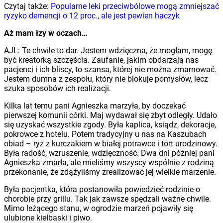
Czytaj także:
Popularne leki przeciwbólowe mogą zmniejszać
ryzyko demencji o 12 proc., ale jest pewien haczyk
Aż mam łzy w oczach…
AJL: Te chwile to dar. Jestem wdzięczna, że mogłam, mogę
być kreatorką szczęścia. Zaufanie, jakim obdarzają nas
pacjenci i ich bliscy, to szansa, której nie można zmarnować.
Jestem dumna z zespołu, który nie blokuje pomysłów, lecz
szuka sposobów ich realizacji.
Kilka lat temu pani Agnieszka marzyła, by doczekać
pierwszej komunii córki. Maj wydawał się zbyt odległy. Udało
się uzyskać wszystkie zgody. Była kaplica, ksiądz, dekoracje,
pokrowce z hotelu. Potem tradycyjny u nas na Kaszubach
obiad – ryż z kurczakiem w białej potrawce i tort urodzinowy.
Była radość, wzruszenie, wdzięczność. Dwa dni później pani
Agnieszka zmarła, ale mieliśmy wszyscy wspólnie z rodziną
przekonanie, że zdążyliśmy zrealizować jej wielkie marzenie.
Była pacjentka, która postanowiła powiedzieć rodzinie o
chorobie przy grillu. Tak jak zawsze spędzali ważne chwile.
Mimo leżącego stanu, w ogrodzie marzeń pojawiły się
ulubione kiełbaski i piwo.