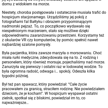
domu z widokiem na morze.
Niestety, choroba postępowała i ostatecznie musiała trafić do
hospicjum stacjonarnego. Urządziliśmy jej pokój z
fotografiami fal Bałtyku i obrazem przypominającym
nadmorski pejzaż. To, co początkowo wydawało się
niespełnionym marzeniem, stało się możliwe dzięki
odpowiedniemu zaaranżowaniu przestrzeni. Korzystamy też
z okularów VR czy komputerów, by pomóc spełnić nawet
najbardziej szalone pomysły.
Była pacjentka, która zawsze marzyła o morsowaniu. Choć
miała rurki medyczne, zdecydowała się na to. Z rodziną i
personelem, który również morsuje, pojechaliśmy nad morze.
Zanurzyła się pierwszy i ostatni raz w lodowatej wodzie. To
była ogromna radość, odwaga i… spokój. Odeszła kilka
tygodni później.
Był też pan spawacz, który powiedział: “Całe życie
pracowałem za granicą, straciłem rodzinę. Nie powiedziałem
dzieciom, że je kocham”. W hospicjum wyspawał ostatni
zielnik, spotkał się z bliskimi, powiedział im to, co
najważniejsze…