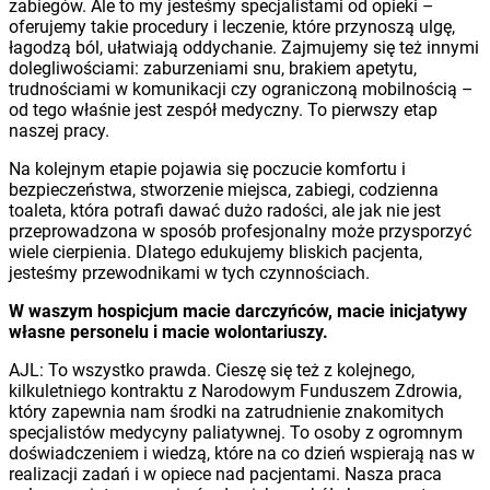
zabiegów. Ale to my jesteśmy specjalistami od opieki –
oferujemy takie procedury i leczenie, które przynoszą ulgę,
łagodzą ból, ułatwiają oddychanie. Zajmujemy się też innymi
dolegliwościami: zaburzeniami snu, brakiem apetytu,
trudnościami w komunikacji czy ograniczoną mobilnością –
od tego właśnie jest zespół medyczny. To pierwszy etap
naszej pracy.
Na kolejnym etapie pojawia się poczucie komfortu i
bezpieczeństwa, stworzenie miejsca, zabiegi, codzienna
toaleta, która potrafi dawać dużo radości, ale jak nie jest
przeprowadzona w sposób profesjonalny może przysporzyć
wiele cierpienia. Dlatego edukujemy bliskich pacjenta,
jesteśmy przewodnikami w tych czynnościach.
W waszym hospicjum macie darczyńców, macie inicjatywy
własne personelu i macie wolontariuszy.
AJL: To wszystko prawda. Cieszę się też z kolejnego,
kilkuletniego kontraktu z Narodowym Funduszem Zdrowia,
który zapewnia nam środki na zatrudnienie znakomitych
specjalistów medycyny paliatywnej. To osoby z ogromnym
doświadczeniem i wiedzą, które na co dzień wspierają nas w
realizacji zadań i w opiece nad pacjentami. Nasza praca