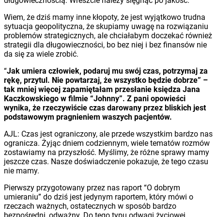
długowiecznością. Wreszcie należy sięgnąć po jakość.
Wiem, że dziś mamy inne kłopoty, że jest wyjątkowo trudna
sytuacja geopolityczna, że skupiamy uwagę na rozwiązaniu
problemów strategicznych, ale chciałabym doczekać również
strategii dla długowieczności, bo bez niej i bez finansów nie
da się za wiele zrobić.
“
Jak umiera człowiek, podaruj mu swój czas, potrzymaj za
rękę, przytul. Nie powtarzaj, że wszystko będzie dobrze” –
tak mniej więcej zapamiętałam przesłanie księdza Jana
Kaczkowskiego w filmie “Johnny”. Z pani opowieści
wynika, że rzeczywiście czas darowany przez bliskich jest
podstawowym pragnieniem waszych pacjentów.
AJL: Czas jest ograniczony, ale przede wszystkim bardzo nas
ogranicza. Żyjąc dniem codziennym, wiele tematów rozmów
zostawiamy na przyszłość. Myślimy, że różne sprawy mamy
jeszcze czas. Nasze doświadczenie pokazuje, że tego czasu
nie mamy.
Pierwszy przygotowany przez nas raport “O dobrym
umieraniu” do dziś jest jedynym raportem, który mówi o
rzeczach ważnych, ostatecznych w sposób bardzo
bezpośredni, odważny. Do tego typu odwagi życiowej