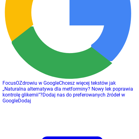
FocusOZdrowiu w Google
Chcesz więcej tekstów jak
„
Naturalna alternatywa dla metforminy? Nowy lek poprawia
kontrolę glikemii
"
?
Dodaj nas do preferowanych źródeł w
Google
Dodaj