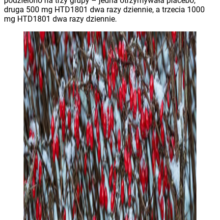
podzielono na trzy grupy – jedna otrzymywała placebo,
druga 500 mg HTD1801 dwa razy dziennie, a trzecia 1000
mg HTD1801 dwa razy dziennie.