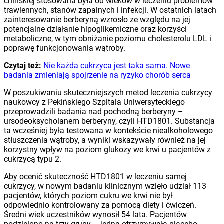
chińskiej stosowana była od wieków w leczeniu problemów
trawiennych, stanów zapalnych i infekcji. W ostatnich latach
zainteresowanie berberyną wzrosło ze względu na jej
potencjalne działanie hipoglikemiczne oraz korzyści
metaboliczne, w tym obniżanie poziomu cholesterolu LDL i
poprawę funkcjonowania wątroby.
Czytaj też:
Nie każda cukrzyca jest taka sama. Nowe
badania zmieniają spojrzenie na ryzyko chorób serca
W poszukiwaniu skuteczniejszych metod leczenia cukrzycy
naukowcy z Pekińskiego Szpitala Uniwersyteckiego
przeprowadzili badania nad pochodną berberyny –
ursodeoksycholanem berberyny, czyli HTD1801. Substancja
ta wcześniej była testowana w kontekście niealkoholowego
stłuszczenia wątroby, a wyniki wskazywały również na jej
korzystny wpływ na poziom glukozy we krwi u pacjentów z
cukrzycą typu 2.
Aby ocenić skuteczność HTD1801 w leczeniu samej
cukrzycy, w nowym badaniu klinicznym wzięło udział 113
pacjentów, których poziom cukru we krwi nie był
odpowiednio kontrolowany za pomocą diety i ćwiczeń.
Średni wiek uczestników wynosił 54 lata. Pacjentów