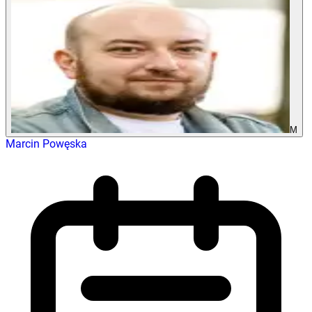
M
Marcin Powęska