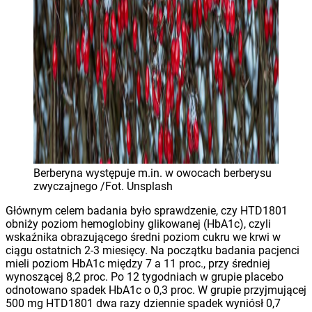
Berberyna występuje m.in. w owocach berberysu
zwyczajnego /Fot. Unsplash
Głównym celem badania było sprawdzenie, czy HTD1801
obniży poziom hemoglobiny glikowanej (HbA1c), czyli
wskaźnika obrazującego średni poziom cukru we krwi w
ciągu ostatnich 2-3 miesięcy. Na początku badania pacjenci
mieli poziom HbA1c między 7 a 11 proc., przy średniej
wynoszącej 8,2 proc. Po 12 tygodniach w grupie placebo
odnotowano spadek HbA1c o 0,3 proc. W grupie przyjmującej
500 mg HTD1801 dwa razy dziennie spadek wyniósł 0,7