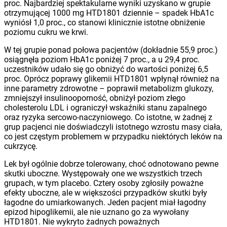
proc. Najbardziej spektakularne wyniki uzyskano w grupie
otrzymującej 1000 mg HTD1801 dziennie – spadek HbA1c
wyniósł 1,0 proc., co stanowi klinicznie istotne obniżenie
poziomu cukru we krwi.
W tej grupie ponad połowa pacjentów (dokładnie 55,9 proc.)
osiągnęła poziom HbA1c poniżej 7 proc., a u 29,4 proc.
uczestników udało się go obniżyć do wartości poniżej 6,5
proc. Oprócz poprawy glikemii HTD1801 wpłynął również na
inne parametry zdrowotne – poprawił metabolizm glukozy,
zmniejszył insulinooporność, obniżył poziom złego
cholesterolu LDL i ograniczył wskaźniki stanu zapalnego
oraz ryzyka sercowo-naczyniowego. Co istotne, w żadnej z
grup pacjenci nie doświadczyli istotnego wzrostu masy ciała,
co jest częstym problemem w przypadku niektórych leków na
cukrzycę.
Lek był ogólnie dobrze tolerowany, choć odnotowano pewne
skutki uboczne. Występowały one we wszystkich trzech
grupach, w tym placebo. Cztery osoby zgłosiły poważne
efekty uboczne, ale w większości przypadków skutki były
łagodne do umiarkowanych. Jeden pacjent miał łagodny
epizod hipoglikemii, ale nie uznano go za wywołany
HTD1801. Nie wykryto żadnych poważnych