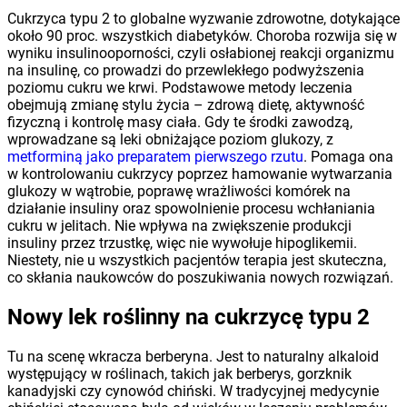
Cukrzyca typu 2 to globalne wyzwanie zdrowotne, dotykające
około 90 proc. wszystkich diabetyków. Choroba rozwija się w
wyniku insulinooporności, czyli osłabionej reakcji organizmu
na insulinę, co prowadzi do przewlekłego podwyższenia
poziomu cukru we krwi. Podstawowe metody leczenia
obejmują zmianę stylu życia – zdrową dietę, aktywność
fizyczną i kontrolę masy ciała. Gdy te środki zawodzą,
wprowadzane są leki obniżające poziom glukozy, z
metforminą jako preparatem pierwszego rzutu
. Pomaga ona
w kontrolowaniu cukrzycy poprzez hamowanie wytwarzania
glukozy w wątrobie, poprawę wrażliwości komórek na
działanie insuliny oraz spowolnienie procesu wchłaniania
cukru w jelitach. Nie wpływa na zwiększenie produkcji
insuliny przez trzustkę, więc nie wywołuje hipoglikemii.
Niestety, nie u wszystkich pacjentów terapia jest skuteczna,
co skłania naukowców do poszukiwania nowych rozwiązań.
Nowy lek roślinny na cukrzycę typu 2
Tu na scenę wkracza berberyna. Jest to naturalny alkaloid
występujący w roślinach, takich jak berberys, gorzknik
kanadyjski czy cynowód chiński. W tradycyjnej medycynie