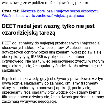
wskazówkę, że w pobliżu może pojawić się pokarm.
Czytaj też:
Kleszcze, borelioza i majowy sezon ekspozycji.
Właśnie teraz warto zachować większą czujność
DEET nadal jest ważny, tylko nie jest
czarodziejską tarczą
DEET od lat należy do najlepiej przebadanych i najczęściej
stosowanych składników repelentów. W zaleceniach
dotyczących ochrony przed ukąszeniami wciąż pojawia się
obok pikarydyny, IR3535 czy olejku z eukaliptusa
cytrynowego. Nie ma tu więc sensacyjnego zwrotu, w którym
nagle okazuje się, że popularny środek działa odwrotnie, niż
sądziliśmy.
Repelent działa wtedy, gdy jest używany prawidłowo. A z tym
bywa różnie. Nakładamy go za mało, omijamy fragmenty
skóry, zapominamy o ponownej aplikacji, pocimy się,
przecieramy ręce, siadamy przy wodzie, dokładamy krem z
filtrem, a potem dziwimy się, że po dwóch godzinach komary
zaczynają wygrywać negocjacje.