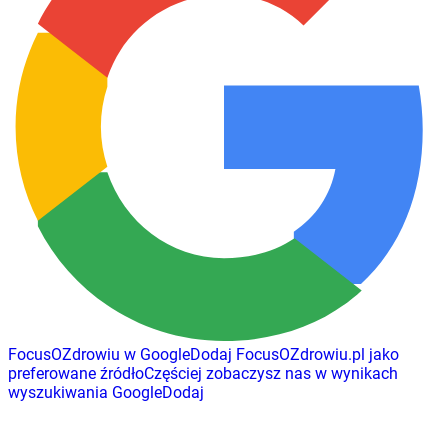
FocusOZdrowiu w Google
Dodaj
FocusOZdrowiu.pl
jako
preferowane źródło
Częściej zobaczysz nas w wynikach
wyszukiwania Google
Dodaj