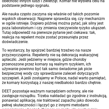
obecność innych ludzi i zwierząt. Komar nie wybiera celu na
podstawie jednego sygnału.
Ale nauka często zaczyna się właśnie od takich pozornie
wąskich obserwacji. Najpierw sprawdza się, czy mechanizm
w ogóle istnieje. Dopiero później można pytać, jak silny jest
poza laboratorium i czy zmienia rzeczywiste ryzyko ukąszeń.
Tutaj odpowiedź na pierwsze pytanie jest ciekawa: tak,
reakcja na repelent może zostać przesunięta przez
doświadczenie.
To wystarczy, by spojrzeć bardziej trzeźwo na nasze
przyzwyczajenia. Repelenty nie są dekoracją wakacyjnej
apteczki. Jeśli jedziemy w miejsce, gdzie choroby
przenoszone przez komary są realnym ryzykiem, ich
używanie powinno być tak samo świadome jak picie
bezpiecznej wody czy sprawdzanie zaleceń dotyczących
szczepień. A jeśli zostajemy w Polsce, nadal warto pamiętać,
że komary korzystają z naszej niedbałości bardzo chętnie.
DEET pozostaje ważnym narzędziem ochrony, ale nie
zastępuje rozsądku. Trzeba nakładać go zgodnie z instrukcją,
ponawiać aplikację, nie traktować zapachu jako dowodu
pełnej skuteczności i łączyć go z innymi metodami