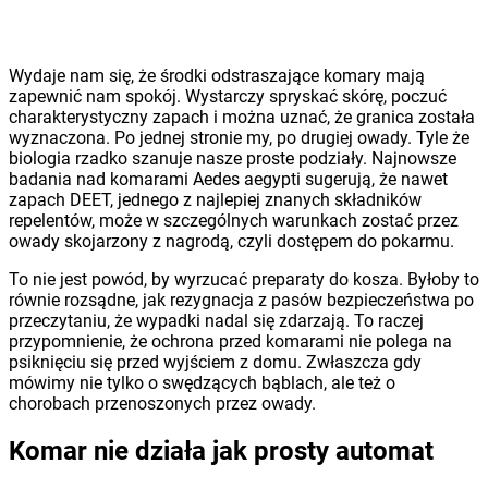
Wydaje nam się, że środki odstraszające komary mają
zapewnić nam spokój. Wystarczy spryskać skórę, poczuć
charakterystyczny zapach i można uznać, że granica została
wyznaczona. Po jednej stronie my, po drugiej owady. Tyle że
biologia rzadko szanuje nasze proste podziały. Najnowsze
badania nad komarami Aedes aegypti sugerują, że nawet
zapach DEET, jednego z najlepiej znanych składników
repelentów, może w szczególnych warunkach zostać przez
owady skojarzony z nagrodą, czyli dostępem do pokarmu.
To nie jest powód, by wyrzucać preparaty do kosza. Byłoby to
równie rozsądne, jak rezygnacja z pasów bezpieczeństwa po
przeczytaniu, że wypadki nadal się zdarzają. To raczej
przypomnienie, że ochrona przed komarami nie polega na
psiknięciu się przed wyjściem z domu. Zwłaszcza gdy
mówimy nie tylko o swędzących bąblach, ale też o
chorobach przenoszonych przez owady.
Komar nie działa jak prosty automat