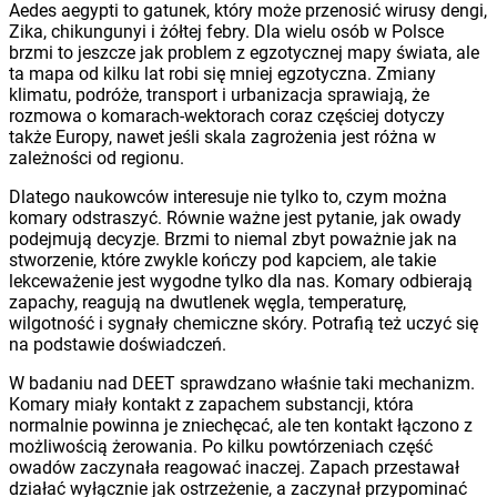
Aedes aegypti to gatunek, który może przenosić wirusy dengi,
Zika, chikungunyi i żółtej febry. Dla wielu osób w Polsce
brzmi to jeszcze jak problem z egzotycznej mapy świata, ale
ta mapa od kilku lat robi się mniej egzotyczna. Zmiany
klimatu, podróże, transport i urbanizacja sprawiają, że
rozmowa o komarach-wektorach coraz częściej dotyczy
także Europy, nawet jeśli skala zagrożenia jest różna w
zależności od regionu.
Dlatego naukowców interesuje nie tylko to, czym można
komary odstraszyć. Równie ważne jest pytanie, jak owady
podejmują decyzje. Brzmi to niemal zbyt poważnie jak na
stworzenie, które zwykle kończy pod kapciem, ale takie
lekceważenie jest wygodne tylko dla nas. Komary odbierają
zapachy, reagują na dwutlenek węgla, temperaturę,
wilgotność i sygnały chemiczne skóry. Potrafią też uczyć się
na podstawie doświadczeń.
W badaniu nad DEET sprawdzano właśnie taki mechanizm.
Komary miały kontakt z zapachem substancji, która
normalnie powinna je zniechęcać, ale ten kontakt łączono z
możliwością żerowania. Po kilku powtórzeniach część
owadów zaczynała reagować inaczej. Zapach przestawał
działać wyłącznie jak ostrzeżenie, a zaczynał przypominać