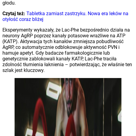
głodu.
Czytaj też:
Tabletka zamiast zastrzyku. Nowa era leków na
otyłość coraz bliżej
Eksperymenty wykazały, że Lac-Phe bezpośrednio działa na
neurony AgRP poprzez kanały potasowe wrażliwe na ATP
(KATP). Aktywacja tych kanałów zmniejsza pobudliwość
AgRP, co automatycznie odblokowuje aktywność PVN i
hamuje apetyt. Gdy badacze farmakologicznie lub
genetycznie zablokowali kanały KATP, Lac-Phe traciła
zdolność tłumienia łaknienia – potwierdzając, że właśnie ten
szlak jest kluczowy.