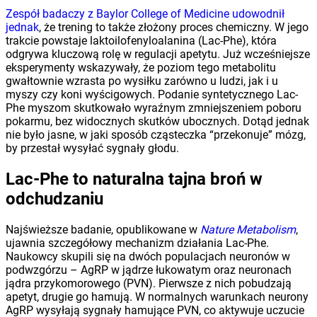
Zespół badaczy z Baylor College of Medicine udowodnił
jednak
, że trening to także złożony proces chemiczny. W jego
trakcie powstaje laktoilofenyloalanina (Lac-Phe), która
odgrywa kluczową rolę w regulacji apetytu. Już wcześniejsze
eksperymenty wskazywały, że poziom tego metabolitu
gwałtownie wzrasta po wysiłku zarówno u ludzi, jak i u
myszy czy koni wyścigowych. Podanie syntetycznego Lac-
Phe myszom skutkowało wyraźnym zmniejszeniem poboru
pokarmu, bez widocznych skutków ubocznych. Dotąd jednak
nie było jasne, w jaki sposób cząsteczka “przekonuje” mózg,
by przestał wysyłać sygnały głodu.
Lac-Phe to naturalna tajna broń w
odchudzaniu
Najświeższe badanie, opublikowane w
Nature Metabolism
,
ujawnia szczegółowy mechanizm działania Lac-Phe.
Naukowcy skupili się na dwóch populacjach neuronów w
podwzgórzu – AgRP w jądrze łukowatym oraz neuronach
jądra przykomorowego (PVN). Pierwsze z nich pobudzają
apetyt, drugie go hamują. W normalnych warunkach neurony
AgRP wysyłają sygnały hamujące PVN, co aktywuje uczucie