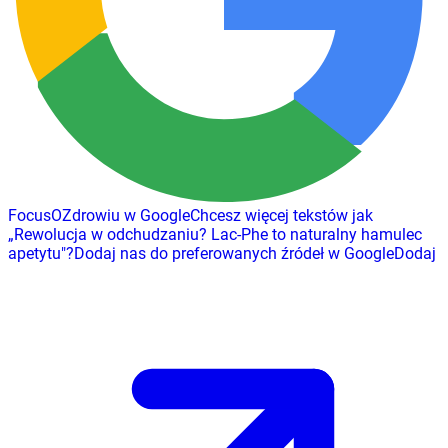
FocusOZdrowiu w Google
Chcesz więcej tekstów jak
„
Rewolucja w odchudzaniu? Lac-Phe to naturalny hamulec
apetytu
"
?
Dodaj nas do preferowanych źródeł w Google
Dodaj