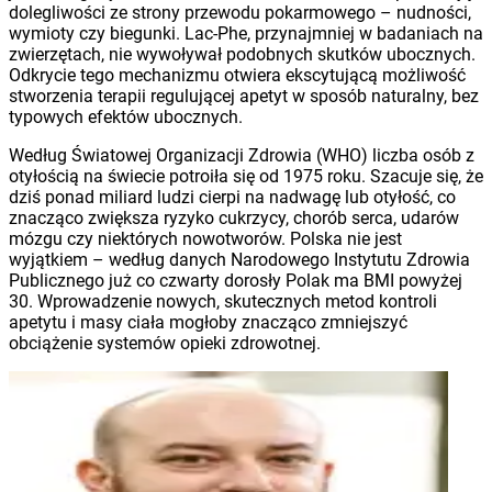
dolegliwości ze strony przewodu pokarmowego – nudności,
wymioty czy biegunki. Lac-Phe, przynajmniej w badaniach na
zwierzętach, nie wywoływał podobnych skutków ubocznych.
Odkrycie tego mechanizmu otwiera ekscytującą możliwość
stworzenia terapii regulującej apetyt w sposób naturalny, bez
typowych efektów ubocznych.
Według Światowej Organizacji Zdrowia (WHO) liczba osób z
otyłością na świecie potroiła się od 1975 roku. Szacuje się, że
dziś ponad miliard ludzi cierpi na nadwagę lub otyłość, co
znacząco zwiększa ryzyko cukrzycy, chorób serca, udarów
mózgu czy niektórych nowotworów. Polska nie jest
wyjątkiem – według danych Narodowego Instytutu Zdrowia
Publicznego już co czwarty dorosły Polak ma BMI powyżej
30. Wprowadzenie nowych, skutecznych metod kontroli
apetytu i masy ciała mogłoby znacząco zmniejszyć
obciążenie systemów opieki zdrowotnej.