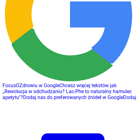
FocusOZdrowiu w Google
Chcesz więcej tekstów jak
„
Rewolucja w odchudzaniu? Lac-Phe to naturalny hamulec
apetytu
"
?
Dodaj nas do preferowanych źródeł w Google
Dodaj