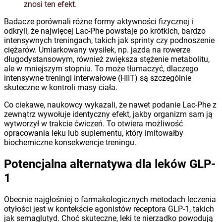
znosi ten efekt.
Badacze porównali różne formy aktywności fizycznej i
odkryli, że najwięcej Lac-Phe powstaje po krótkich, bardzo
intensywnych treningach, takich jak sprinty czy podnoszenie
ciężarów. Umiarkowany wysiłek, np. jazda na rowerze
długodystansowym, również zwiększa stężenie metabolitu,
ale w mniejszym stopniu. To może tłumaczyć, dlaczego
intensywne treningi interwałowe (HIIT) są szczególnie
skuteczne w kontroli masy ciała.
Co ciekawe, naukowcy wykazali, że nawet podanie Lac-Phe z
zewnątrz wywołuje identyczny efekt, jakby organizm sam ją
wytworzył w trakcie ćwiczeń. To otwiera możliwość
opracowania leku lub suplementu, który imitowałby
biochemiczne konsekwencje treningu.
Potencjalna alternatywa dla leków GLP-
1
Obecnie najgłośniej o farmakologicznych metodach leczenia
otyłości jest w kontekście agonistów receptora GLP-1, takich
jak semaglutyd. Choć skuteczne, leki te nierzadko powodują