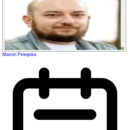
M
Marcin Powęska