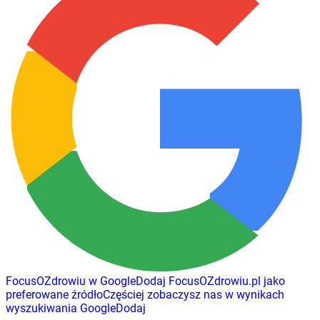
FocusOZdrowiu w Google
Dodaj
FocusOZdrowiu.pl
jako
preferowane źródło
Częściej zobaczysz nas w wynikach
wyszukiwania Google
Dodaj