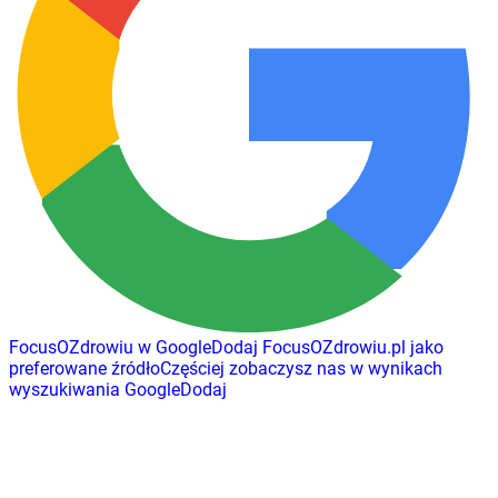
FocusOZdrowiu w Google
Dodaj
FocusOZdrowiu.pl
jako
preferowane źródło
Częściej zobaczysz nas w wynikach
wyszukiwania Google
Dodaj