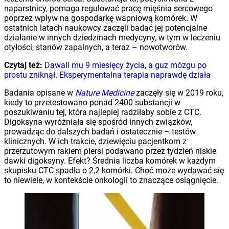
naparstnicy, pomaga regulować pracę mięśnia sercowego
poprzez wpływ na gospodarkę wapniową komórek. W
ostatnich latach naukowcy zaczęli badać jej potencjalne
działanie w innych dziedzinach medycyny, w tym w leczeniu
otyłości, stanów zapalnych, a teraz – nowotworów.
Czytaj też:
Dawali mu 9 miesięcy życia, a guz mózgu po
prostu zniknął. Eksperymentalna terapia naprawdę działa
Badania opisane w
Nature Medicine
zaczęły się w 2019 roku,
kiedy to przetestowano ponad 2400 substancji w
poszukiwaniu tej, która najlepiej radziłaby sobie z CTC.
Digoksyna wyróżniała się spośród innych związków,
prowadząc do dalszych badań i ostatecznie – testów
klinicznych. W ich trakcie, dziewięciu pacjentkom z
przerzutowym rakiem piersi podawano przez tydzień niskie
dawki digoksyny. Efekt? Średnia liczba komórek w każdym
skupisku CTC spadła o 2,2 komórki. Choć może wydawać się
to niewiele, w kontekście onkologii to znaczące osiągnięcie.