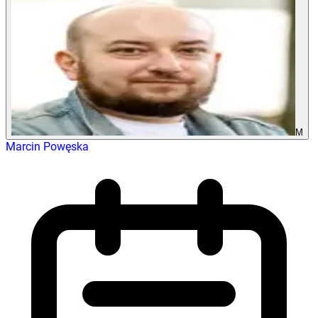
M
Marcin Powęska