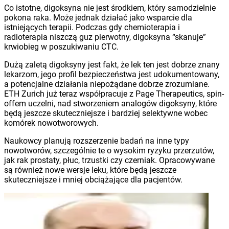
Co istotne, digoksyna nie jest środkiem, który samodzielnie
pokona raka. Może jednak działać jako wsparcie dla
istniejących terapii. Podczas gdy chemioterapia i
radioterapia niszczą guz pierwotny, digoksyna “skanuje”
krwiobieg w poszukiwaniu CTC.
Dużą zaletą digoksyny jest fakt, że lek ten jest dobrze znany
lekarzom, jego profil bezpieczeństwa jest udokumentowany,
a potencjalne działania niepożądane dobrze zrozumiane.
ETH Zurich już teraz współpracuje z Page Therapeutics, spin-
offem uczelni, nad stworzeniem analogów digoksyny, które
będą jeszcze skuteczniejsze i bardziej selektywne wobec
komórek nowotworowych.
Naukowcy planują rozszerzenie badań na inne typy
nowotworów, szczególnie te o wysokim ryzyku przerzutów,
jak rak prostaty, płuc, trzustki czy czerniak. Opracowywane
są również nowe wersje leku, które będą jeszcze
skuteczniejsze i mniej obciążające dla pacjentów.