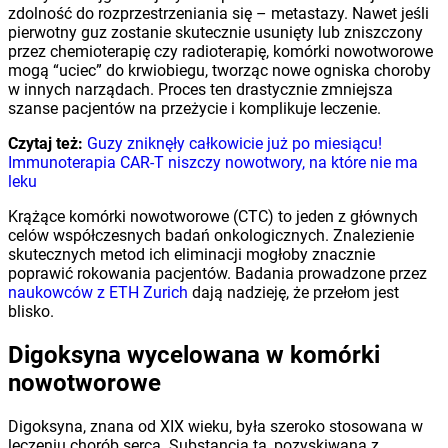
zdolność do rozprzestrzeniania się – metastazy. Nawet jeśli
pierwotny guz zostanie skutecznie usunięty lub zniszczony
przez chemioterapię czy radioterapię, komórki nowotworowe
mogą “uciec” do krwiobiegu, tworząc nowe ogniska choroby
w innych narządach. Proces ten drastycznie zmniejsza
szanse pacjentów na przeżycie i komplikuje leczenie.
Czytaj też:
Guzy zniknęły całkowicie już po miesiącu!
Immunoterapia CAR-T niszczy nowotwory, na które nie ma
leku
Krążące komórki nowotworowe (CTC) to jeden z głównych
celów współczesnych badań onkologicznych. Znalezienie
skutecznych metod ich eliminacji mogłoby znacznie
poprawić rokowania pacjentów. Badania prowadzone przez
naukowców z ETH Zurich
dają nadzieję, że przełom jest
blisko.
Digoksyna wycelowana w komórki
nowotworowe
Digoksyna, znana od XIX wieku, była szeroko stosowana w
leczeniu chorób serca. Substancja ta, pozyskiwana z