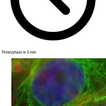
Przeczytasz w
3
min