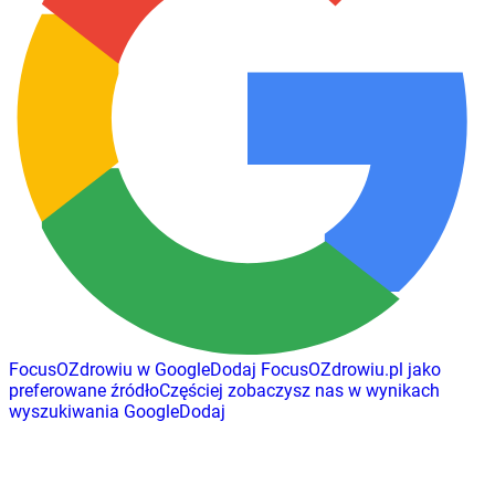
FocusOZdrowiu w Google
Dodaj
FocusOZdrowiu.pl
jako
preferowane źródło
Częściej zobaczysz nas w wynikach
wyszukiwania Google
Dodaj