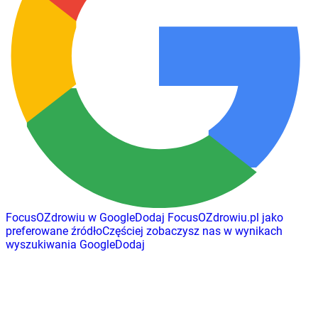
FocusOZdrowiu w Google
Dodaj
FocusOZdrowiu.pl
jako
preferowane źródło
Częściej zobaczysz nas w wynikach
wyszukiwania Google
Dodaj