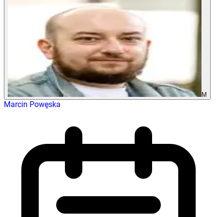
M
Marcin Powęska