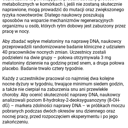
metabolicznych w komórkach i, jeśli nie zostaną skutecznie
naprawione, mogą prowadzić do mutacji oraz zwiększonego
ryzyka nowotworów. Dlatego naukowcy poszukują
sposobów na wsparcie mechanizmów regeneracyjnych
organizmu u osób, których rytm dobowy jest zaburzony przez
pracę w nocy.
Aby zbadać wpływ melatoniny na naprawę DNA, naukowcy
przeprowadzili randomizowane badanie kliniczne z udziałem
40 pracowników nocnych zmian. Uczestnicy zostali
podzieleni na dwie grupy – połowa otrzymywała 3 mg
melatoniny dziennie na godzinę przed snem, a druga połowa
placebo. Badanie trwało cztery tygodnie.
Każdy z uczestników pracował co najmniej dwa kolejne
nocne dyżury w tygodniu, trwające minimum siedem godzin,
a także nie cierpiał na zaburzenia snu ani przewlekłe
choroby. Aby ocenić skuteczność naprawy DNA, naukowcy
analizowali poziom 8-hydroksy-2-deoksyguanozyny (8-OH-
dG) – markera zdolności naprawy DNA – w próbkach moczu
pobranych podczas dwóch okresów snu dziennego oraz
nocnej pracy, przed rozpoczęciem eksperymentu i po jego
zakończeniu.