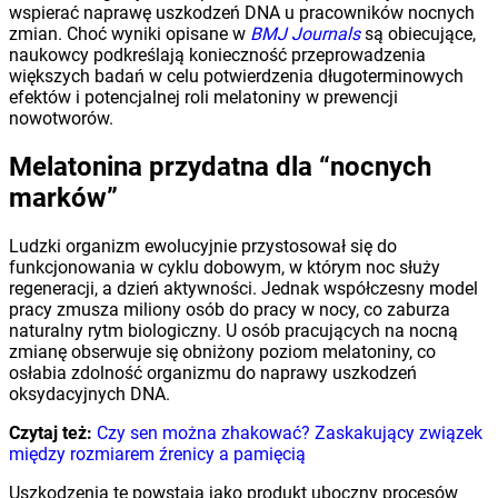
wspierać naprawę uszkodzeń DNA u pracowników nocnych
zmian. Choć wyniki opisane w
BMJ Journals
są obiecujące,
naukowcy podkreślają konieczność przeprowadzenia
większych badań w celu potwierdzenia długoterminowych
efektów i potencjalnej roli melatoniny w prewencji
nowotworów.
Melatonina przydatna dla “nocnych
marków”
Ludzki organizm ewolucyjnie przystosował się do
funkcjonowania w cyklu dobowym, w którym noc służy
regeneracji, a dzień aktywności. Jednak współczesny model
pracy zmusza miliony osób do pracy w nocy, co zaburza
naturalny rytm biologiczny. U osób pracujących na nocną
zmianę obserwuje się obniżony poziom melatoniny, co
osłabia zdolność organizmu do naprawy uszkodzeń
oksydacyjnych DNA.
Czytaj też:
Czy sen można zhakować? Zaskakujący związek
między rozmiarem źrenicy a pamięcią
Uszkodzenia te powstają jako produkt uboczny procesów