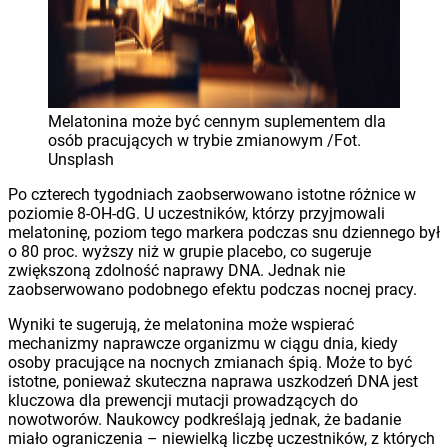
Melatonina może być cennym suplementem dla
osób pracujących w trybie zmianowym /Fot.
Unsplash
Po czterech tygodniach zaobserwowano istotne różnice w
poziomie 8-OH-dG. U uczestników, którzy przyjmowali
melatoninę, poziom tego markera podczas snu dziennego był
o 80 proc. wyższy niż w grupie placebo, co sugeruje
zwiększoną zdolność naprawy DNA. Jednak nie
zaobserwowano podobnego efektu podczas nocnej pracy.
Wyniki te sugerują, że melatonina może wspierać
mechanizmy naprawcze organizmu w ciągu dnia, kiedy
osoby pracujące na nocnych zmianach śpią. Może to być
istotne, ponieważ skuteczna naprawa uszkodzeń DNA jest
kluczowa dla prewencji mutacji prowadzących do
nowotworów. Naukowcy podkreślają jednak, że badanie
miało ograniczenia – niewielką liczbę uczestników, z których