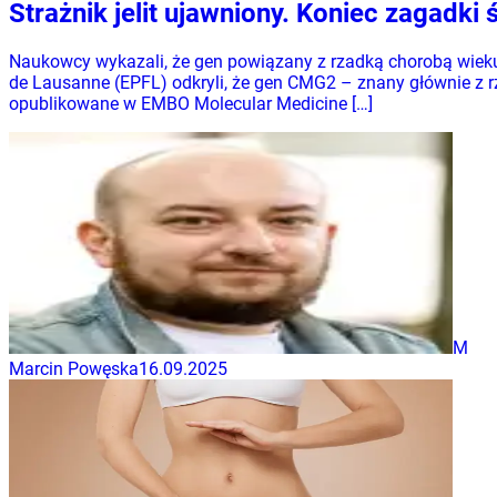
Strażnik jelit ujawniony. Koniec zagadki
Naukowcy wykazali, że gen powiązany z rzadką chorobą wieku 
de Lausanne (EPFL) odkryli, że gen CMG2 – znany głównie z rz
opublikowane w EMBO Molecular Medicine […]
M
Marcin Powęska
16.09.2025