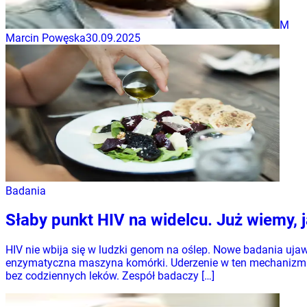
M
Marcin Powęska
30.09.2025
Badania
Słaby punkt HIV na widelcu. Już wiemy, 
HIV nie wbija się w ludzki genom na oślep. Nowe badania uja
enzymatyczna maszyna komórki. Uderzenie w ten mechanizm m
bez codziennych leków. Zespół badaczy […]