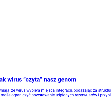
jak wirus “czyta” nasz genom
wniają, że wirus wybiera miejsca integracji, podążając za str
oże ograniczyć powstawanie uśpionych rezerwuarów i przybliż