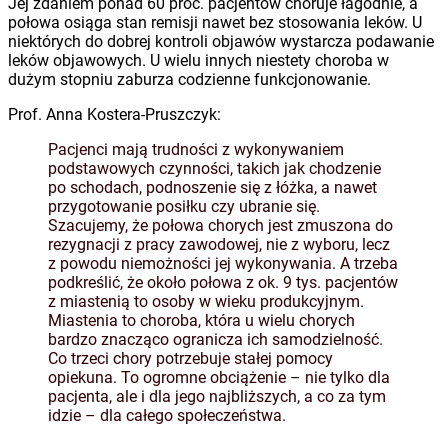
Jej zdaniem ponad 60 proc. pacjentów choruje łagodnie, a
połowa osiąga stan remisji nawet bez stosowania leków. U
niektórych do dobrej kontroli objawów wystarcza podawanie
leków objawowych. U wielu innych niestety choroba w
dużym stopniu zaburza codzienne funkcjonowanie.
Prof. Anna Kostera-Pruszczyk:
Pacjenci mają trudności z wykonywaniem
podstawowych czynności, takich jak chodzenie
po schodach, podnoszenie się z łóżka, a nawet
przygotowanie posiłku czy ubranie się.
Szacujemy, że połowa chorych jest zmuszona do
rezygnacji z pracy zawodowej, nie z wyboru, lecz
z powodu niemożności jej wykonywania. A trzeba
podkreślić, że około połowa z ok. 9 tys. pacjentów
z miastenią to osoby w wieku produkcyjnym.
Miastenia to choroba, która u wielu chorych
bardzo znacząco ogranicza ich samodzielność.
Co trzeci chory potrzebuje stałej pomocy
opiekuna. To ogromne obciążenie – nie tylko dla
pacjenta, ale i dla jego najbliższych, a co za tym
idzie – dla całego społeczeństwa.