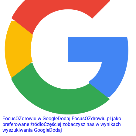
FocusOZdrowiu w Google
Dodaj
FocusOZdrowiu.pl
jako
preferowane źródło
Częściej zobaczysz nas w wynikach
wyszukiwania Google
Dodaj