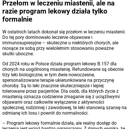
Przełom w leczeniu miastenii, ale na
razie program lekowy działa tylko
formalnie
W ostatnich latach dokonał się przełom w leczeniu miastenii.
Do tej pory dominowało leczenie objawowe i
immunosupresyjne – skuteczne u niektórych chorych, ale
niosące ze sobą przy wieloletnim stosowaniu poważne
skutki uboczne.
Od 2024 roku w Polsce działa program lekowy B.157 dla
chorych na uogólnioną miastenię. Refundowane są obecnie
trzy leki biologiczne, w tym dwie nowoczesne,
spersonalizowane terapie ukierunkowane na przyczynę
choroby. Są to leki znacznie skuteczniejsze i lepiej
tolerowane przez pacjentów. Dla osób, dla których życie z
miastenią oznacza codzienne zmaganie się z uciążliwymi
objawami oraz całkowite wyłączenie z aktywności
społecznej, rodzinnej i zawodowej, te leki stanowią szansę na
odmianę ich losu i powrót do normalności.
– Program lekowy formalnie działa, ale realny dostęp do
leczenia jest wciąż bardzo ograniczony. Z danych wynika, że