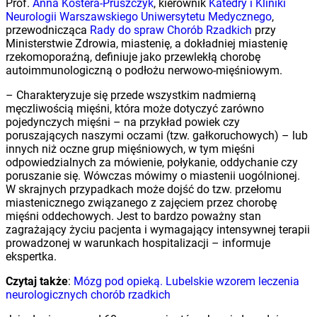
Prof.
Anna Kostera-Pruszczyk
, kierownik
Katedry i Kliniki
Neurologii Warszawskiego Uniwersytetu Medycznego
,
przewodnicząca
Rady do spraw Chorób Rzadkich
przy
Ministerstwie Zdrowia, miastenię, a dokładniej miastenię
rzekomoporaźną, definiuje jako przewlekłą chorobę
autoimmunologiczną o podłożu nerwowo-mięśniowym.
– Charakteryzuje się przede wszystkim nadmierną
męczliwością mięśni, która może dotyczyć zarówno
pojedynczych mięśni – na przykład powiek czy
poruszających naszymi oczami (tzw. gałkoruchowych) – lub
innych niż oczne grup mięśniowych, w tym mięśni
odpowiedzialnych za mówienie, połykanie, oddychanie czy
poruszanie się. Wówczas mówimy o miastenii uogólnionej.
W skrajnych przypadkach może dojść do tzw. przełomu
miastenicznego związanego z zajęciem przez chorobę
mięśni oddechowych. Jest to bardzo poważny stan
zagrażający życiu pacjenta i wymagający intensywnej terapii
prowadzonej w warunkach hospitalizacji – informuje
ekspertka.
Czytaj także
:
Mózg pod opieką. Lubelskie wzorem leczenia
neurologicznych chorób rzadkich