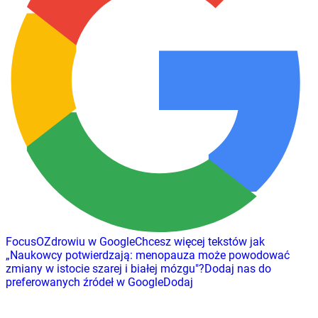
FocusOZdrowiu w Google
Chcesz więcej tekstów jak
„
Naukowcy potwierdzają: menopauza może powodować
zmiany w istocie szarej i białej mózgu
"
?
Dodaj nas do
preferowanych źródeł w Google
Dodaj