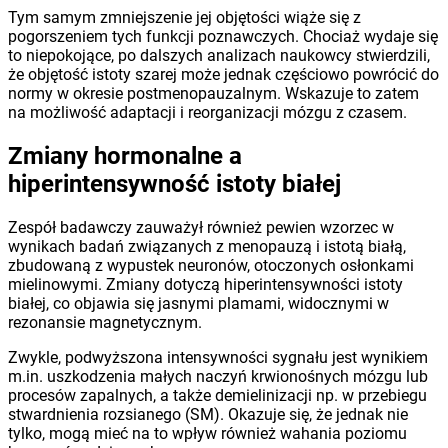
Tym samym zmniejszenie jej objętości wiąże się z
pogorszeniem tych funkcji poznawczych. Chociaż wydaje się
to niepokojące, po dalszych analizach naukowcy stwierdzili,
że objętość istoty szarej może jednak częściowo powrócić do
normy w okresie postmenopauzalnym. Wskazuje to zatem
na możliwość adaptacji i reorganizacji mózgu z czasem.
Zmiany hormonalne a
hiperintensywność istoty białej
Zespół badawczy zauważył również pewien wzorzec w
wynikach badań związanych z menopauzą i istotą białą,
zbudowaną z wypustek neuronów, otoczonych osłonkami
mielinowymi. Zmiany dotyczą hiperintensywności istoty
białej, co objawia się jasnymi plamami, widocznymi w
rezonansie magnetycznym.
Zwykle, podwyższona intensywności sygnału jest wynikiem
m.in. uszkodzenia małych naczyń krwionośnych mózgu lub
procesów zapalnych, a także demielinizacji np. w przebiegu
stwardnienia rozsianego (SM). Okazuje się, że jednak nie
tylko, mogą mieć na to wpływ również wahania poziomu