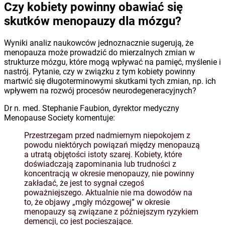
Czy kobiety powinny obawiać się
skutków menopauzy dla mózgu?
Wyniki analiz naukowców jednoznacznie sugerują, że
menopauza może prowadzić do mierzalnych zmian w
strukturze mózgu, które mogą wpływać na pamięć, myślenie i
nastrój. Pytanie, czy w związku z tym kobiety powinny
martwić się długoterminowymi skutkami tych zmian, np. ich
wpływem na rozwój procesów neurodegeneracyjnych?
Dr n. med. Stephanie Faubion, dyrektor medyczny
Menopause Society komentuje:
Przestrzegam przed nadmiernym niepokojem z
powodu niektórych powiązań między menopauzą
a utratą objętości istoty szarej. Kobiety, które
doświadczają zapominania lub trudności z
koncentracją w okresie menopauzy, nie powinny
zakładać, że jest to sygnał czegoś
poważniejszego. Aktualnie nie ma dowodów na
to, że objawy „mgły mózgowej” w okresie
menopauzy są związane z późniejszym ryzykiem
demencji, co jest pocieszające.