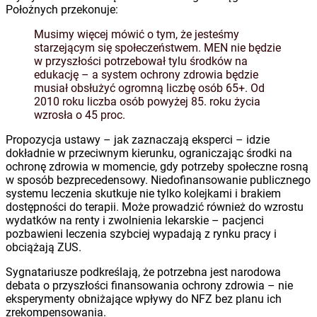
Położnych przekonuje:
Musimy więcej mówić o tym, że jesteśmy
starzejącym się społeczeństwem. MEN nie będzie
w przyszłości potrzebował tylu środków na
edukację – a system ochrony zdrowia będzie
musiał obsłużyć ogromną liczbę osób 65+. Od
2010 roku liczba osób powyżej 85. roku życia
wzrosła o 45 proc.
Propozycja ustawy – jak zaznaczają eksperci – idzie
dokładnie w przeciwnym kierunku, ograniczając środki na
ochronę zdrowia w momencie, gdy potrzeby społeczne rosną
w sposób bezprecedensowy. Niedofinansowanie publicznego
systemu leczenia skutkuje nie tylko kolejkami i brakiem
dostępności do terapii. Może prowadzić również do wzrostu
wydatków na renty i zwolnienia lekarskie – pacjenci
pozbawieni leczenia szybciej wypadają z rynku pracy i
obciążają ZUS.
Sygnatariusze podkreślają, że potrzebna jest narodowa
debata o przyszłości finansowania ochrony zdrowia – nie
eksperymenty obniżające wpływy do NFZ bez planu ich
zrekompensowania.