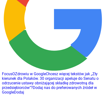
FocusOZdrowiu w Google
Chcesz więcej tekstów jak
„
Zły
kierunek dla Polaków. 30 organizacji apeluje do Senatu o
odrzucenie ustawy obniżającej składkę zdrowotną dla
przedsiębiorców
"
?
Dodaj nas do preferowanych źródeł w
Google
Dodaj