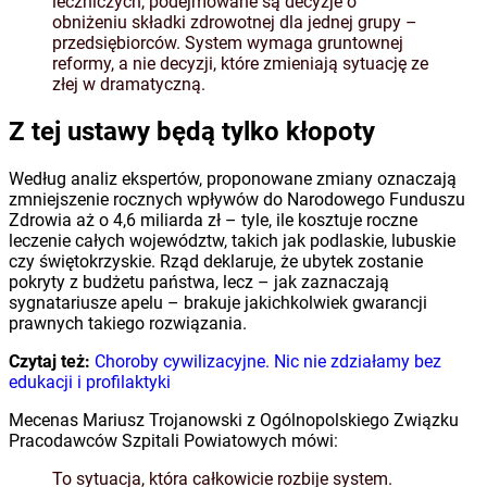
leczniczych, podejmowane są decyzje o
obniżeniu składki zdrowotnej dla jednej grupy –
przedsiębiorców. System wymaga gruntownej
reformy, a nie decyzji, które zmieniają sytuację ze
złej w dramatyczną.
Z tej ustawy będą tylko kłopoty
Według analiz ekspertów, proponowane zmiany oznaczają
zmniejszenie rocznych wpływów do Narodowego Funduszu
Zdrowia aż o 4,6 miliarda zł – tyle, ile kosztuje roczne
leczenie całych województw, takich jak podlaskie, lubuskie
czy świętokrzyskie. Rząd deklaruje, że ubytek zostanie
pokryty z budżetu państwa, lecz – jak zaznaczają
sygnatariusze apelu – brakuje jakichkolwiek gwarancji
prawnych takiego rozwiązania.
Czytaj też:
Choroby cywilizacyjne. Nic nie zdziałamy bez
edukacji i profilaktyki
Mecenas Mariusz Trojanowski z Ogólnopolskiego Związku
Pracodawców Szpitali Powiatowych mówi:
To sytuacja, która całkowicie rozbije system.