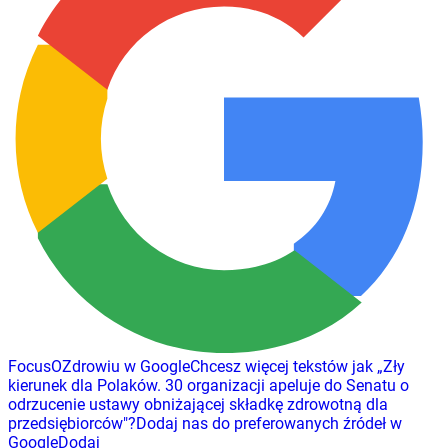
FocusOZdrowiu w Google
Chcesz więcej tekstów jak
„
Zły
kierunek dla Polaków. 30 organizacji apeluje do Senatu o
odrzucenie ustawy obniżającej składkę zdrowotną dla
przedsiębiorców
"
?
Dodaj nas do preferowanych źródeł w
Google
Dodaj