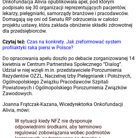
Onkofundacja Alivia opublikowała apel, pod którym
podpisało się 30 organizacji reprezentujących pacjentów,
lekarzy, pielęgniarki, samorządy branżowe i pracodawców.
Domagają się oni od Senatu RP odrzucenia w całości
projektu ustawy, która zakłada obniżenie składki zdrowotnej
dla przedsiębiorców.
Czytaj też:
Czas na konkrety. Jak zreformować system
profilaktyki raka piersi w Polsce?
Do opracowania apelu doszło po debacie zorganizowanej 14
kwietnia w Centrum Partnerstwa Społecznego “Dialog”.
Udział w niej wzięli m.in. przedstawiciele Porozumienia
Rezydentów OZZL, Naczelnej Izby Pielęgniarek i Położnych,
Ogólnopolskiego Związku Pracodawców Szpitali
Powiatowych i Ogólnopolskiego Porozumienia Związków
Zawodowych.
Joanna Frątczak-Kazana, Wicedyrektorka Onkofundacji
Alivia, mówi:
W sytuacji kiedy NFZ nie dysponuje
odpowiednimi środkami, aby terminowo
regulować zobowiązania wobec podmiotów