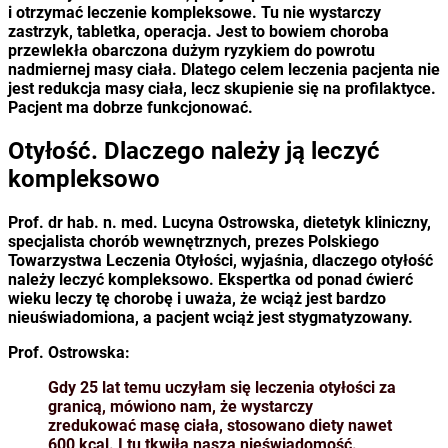
i otrzymać leczenie kompleksowe. Tu nie wystarczy
zastrzyk, tabletka, operacja. Jest to bowiem choroba
przewlekła obarczona dużym ryzykiem do powrotu
nadmiernej masy ciała. Dlatego celem leczenia pacjenta nie
jest redukcja masy ciała, lecz skupienie się na profilaktyce.
Pacjent ma dobrze funkcjonować.
Otyłość. Dlaczego należy ją leczyć
kompleksowo
Prof. dr hab. n. med. Lucyna Ostrowska, dietetyk kliniczny,
specjalista chorób wewnętrznych, prezes Polskiego
Towarzystwa Leczenia Otyłości, wyjaśnia, dlaczego otyłość
należy leczyć kompleksowo. Ekspertka od ponad ćwierć
wieku leczy tę chorobę i uważa, że wciąż jest bardzo
nieuświadomiona, a pacjent wciąż jest stygmatyzowany.
Prof. Ostrowska:
Gdy 25 lat temu uczyłam się leczenia otyłości za
granicą, mówiono nam, że wystarczy
zredukować masę ciała, stosowano diety nawet
600 kcal. I tu tkwiła nasza nieświadomość.