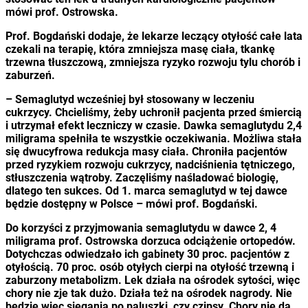
mówi prof. Ostrowska.
Prof. Bogdański dodaje, że lekarze leczący otyłość całe lata
czekali na terapię, która zmniejsza masę ciała, tkankę
trzewna tłuszczową, zmniejsza ryzyko rozwoju tylu chorób i
zaburzeń.
– Semaglutyd wcześniej był stosowany w leczeniu
cukrzycy. Chcieliśmy, żeby uchronił pacjenta przed śmiercią
i utrzymał efekt leczniczy w czasie. Dawka semaglutydu 2,4
miligrama spełniła te wszystkie oczekiwania. Możliwa stała
się dwucyfrowa redukcja masy ciała. Chroniła pacjentów
przed ryzykiem rozwoju cukrzycy, nadciśnienia tętniczego,
stłuszczenia wątroby. Zaczęliśmy naśladować biologię,
dlatego ten sukces. Od 1. marca semaglutyd w tej dawce
będzie dostępny w Polsce – mówi prof. Bogdański.
Do korzyści z przyjmowania semaglutydu w dawce 2, 4
miligrama prof. Ostrowska dorzuca odciążenie ortopedów.
Dotychczas odwiedzało ich gabinety 30 proc. pacjentów z
otyłością. 70 proc. osób otyłych cierpi na otyłość trzewną i
zaburzony metabolizm. Lek działa na ośrodek sytości, więc
chory nie zje tak dużo. Działa też na ośrodek nagrody. Nie
będzie więc sięgania po paluszki, czy czipsy. Chory nie da