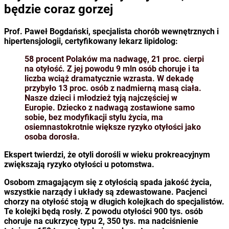
będzie coraz gorzej
Prof. Paweł Bogdański, specjalista chorób wewnętrznych i
hipertensjologii, certyfikowany lekarz lipidolog:
58 procent Polaków ma nadwagę, 21 proc. cierpi
na otyłość. Z jej powodu 9 mln osób choruje i ta
liczba wciąż dramatycznie wzrasta. W dekadę
przybyło 13 proc. osób z nadmierną masą ciała.
Nasze dzieci i młodzież tyją najczęściej w
Europie. Dziecko z nadwagą zostawione samo
sobie, bez modyfikacji stylu życia, ma
osiemnastokrotnie większe ryzyko otyłości jako
osoba dorosła.
Ekspert twierdzi, że otyli dorośli w wieku prokreacyjnym
zwiększają ryzyko otyłości u potomstwa.
Osobom zmagającym się z otyłością spada jakość życia,
wszystkie narządy i układy są zdewastowane. Pacjenci
chorzy na otyłość stoją w długich kolejkach do specjalistów.
Te kolejki będą rosły. Z powodu otyłości 900 tys. osób
choruje na cukrzycę typu 2, 350 tys. ma nadciśnienie