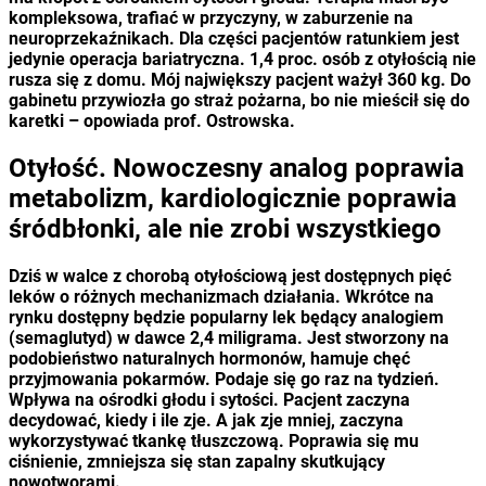
kompleksowa, trafiać w przyczyny, w zaburzenie na
neuroprzekaźnikach. Dla części pacjentów ratunkiem jest
jedynie operacja bariatryczna. 1,4 proc. osób z otyłością nie
rusza się z domu. Mój największy pacjent ważył 360 kg. Do
gabinetu przywiozła go straż pożarna, bo nie mieścił się do
karetki – opowiada prof. Ostrowska.
Otyłość. Nowoczesny analog poprawia
metabolizm, kardiologicznie poprawia
śródbłonki, ale nie zrobi wszystkiego
Dziś w walce z chorobą otyłościową jest dostępnych pięć
leków o różnych mechanizmach działania. Wkrótce na
rynku dostępny będzie popularny lek będący analogiem
(semaglutyd) w dawce 2,4 miligrama. Jest stworzony na
podobieństwo naturalnych hormonów, hamuje chęć
przyjmowania pokarmów. Podaje się go raz na tydzień.
Wpływa na ośrodki głodu i sytości. Pacjent zaczyna
decydować, kiedy i ile zje. A jak zje mniej, zaczyna
wykorzystywać tkankę tłuszczową. Poprawia się mu
ciśnienie, zmniejsza się stan zapalny skutkujący
nowotworami.