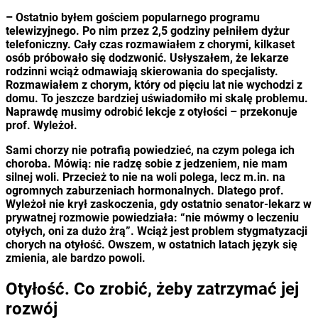
– Ostatnio byłem gościem popularnego programu
telewizyjnego. Po nim przez 2,5 godziny pełniłem dyżur
telefoniczny. Cały czas rozmawiałem z chorymi, kilkaset
osób próbowało się dodzwonić. Usłyszałem, że lekarze
rodzinni wciąż odmawiają skierowania do specjalisty.
Rozmawiałem z chorym, który od pięciu lat nie wychodzi z
domu. To jeszcze bardziej uświadomiło mi skalę problemu.
Naprawdę musimy odrobić lekcje z otyłości – przekonuje
prof. Wyleżoł.
Sami chorzy nie potrafią powiedzieć, na czym polega ich
choroba. Mówią: nie radzę sobie z jedzeniem, nie mam
silnej woli. Przecież to nie na woli polega, lecz m.in. na
ogromnych zaburzeniach hormonalnych. Dlatego prof.
Wyleżoł nie krył zaskoczenia, gdy ostatnio senator-lekarz w
prywatnej rozmowie powiedziała: “nie mówmy o leczeniu
otyłych, oni za dużo żrą”. Wciąż jest problem stygmatyzacji
chorych na otyłość. Owszem, w ostatnich latach język się
zmienia, ale bardzo powoli.
Otyłość. Co zrobić, żeby zatrzymać jej
rozwój