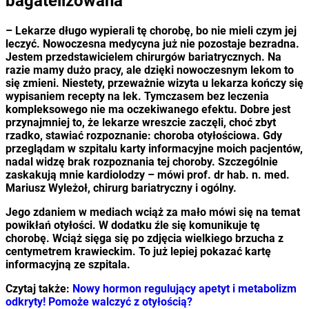
bagatelizowana
– Lekarze długo wypierali tę chorobę, bo nie mieli czym jej
leczyć. Nowoczesna medycyna już nie pozostaje bezradna.
Jestem przedstawicielem chirurgów bariatrycznych. Na
razie mamy dużo pracy, ale dzięki nowoczesnym lekom to
się zmieni. Niestety, przeważnie wizyta u lekarza kończy się
wypisaniem recepty na lek. Tymczasem bez leczenia
kompleksowego nie ma oczekiwanego efektu. Dobre jest
przynajmniej to, że lekarze wreszcie zaczęli, choć zbyt
rzadko, stawiać rozpoznanie: choroba otyłościowa. Gdy
przeglądam w szpitalu karty informacyjne moich pacjentów,
nadal widzę brak rozpoznania tej choroby. Szczególnie
zaskakują mnie kardiolodzy – mówi prof. dr hab. n. med.
Mariusz Wyleżoł, chirurg bariatryczny i ogólny.
Jego zdaniem w mediach wciąż za mało mówi się na temat
powikłań otyłości. W dodatku źle się komunikuje tę
chorobę. Wciąż sięga się po zdjęcia wielkiego brzucha z
centymetrem krawieckim. To już lepiej pokazać kartę
informacyjną ze szpitala.
Czytaj także:
Nowy hormon regulujący apetyt i metabolizm
odkryty! Pomoże walczyć z otyłością?