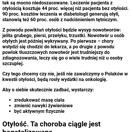
tak są mocno niedoszacowane. Leczenie pacjenta z
otyłością kosztuje 44 proc. więcej niż pacjenta bez otyłości.
90 proc. kosztów leczenia w diabetologii generują otyli,
stanowią też 60 proc. osób z nadciśnieniem tętniczym.
Z powodu powikłań otyłości będzie wysyp nowotworów:
jelita grubego, piersi, przełyku, trzustki. Nowotwór u osób
otyłych jest później wykrywany. Po pierwsze – chory
wstydzi się chodzić do lekarza, a po drugie z powodu
powłok tłuszczowych nowotwór jest trudniejszy do
zdiagnozowania, leczy się go o wiele trudniej niż u osoby
szczupłej.
Czy tego chcemy czy nie, jeśli nie zawalczymy o Polaków w
kwestii otyłości, będą rosły wydatki na onkologię.
Aby o siebie skutecznie zadbać, wystarczy:
zredukować masę ciała
zmienić nawyki żywieniowe
być aktywnym fizycznie
Otyłość. Ta choroba ciągle jest