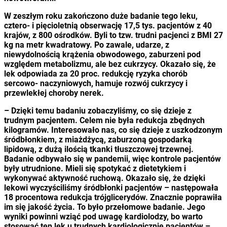
W zeszłym roku zakończono duże badanie tego leku,
cztero- i pięcioletnią obserwację 17,5 tys. pacjentów z 40
krajów, z 800 ośrodków. Byli to tzw. trudni pacjenci z BMI 27
kg na metr kwadratowy. Po zawale, udarze, z
niewydolnością krążenia obwodowego, zaburzeni pod
względem metabolizmu, ale bez cukrzycy. Okazało się, że
lek odpowiada za 20 proc. redukcję ryzyka chorób
sercowo- naczyniowych, hamuje rozwój cukrzycy i
przewlekłej choroby nerek.
– Dzięki temu badaniu zobaczyliśmy, co się dzieje z
trudnym pacjentem. Celem nie była redukcja zbędnych
kilogramów. Interesowało nas, co się dzieje z uszkodzonym
śródbłonkiem, z miażdżycą, zaburzoną gospodarką
lipidową, z dużą ilością tkanki tłuszczowej trzewnej.
Badanie odbywało się w pandemii, więc kontrole pacjentów
były utrudnione. Mieli się spotykać z dietetykiem i
wykonywać aktywność ruchową. Okazało się, że dzięki
lekowi wyczyściliśmy śródbłonki pacjentów – następowała
18 procentowa redukcja trójglicerydów. Znacznie poprawiła
im się jakość życia. To było przełomowe badanie. Jego
wyniki powinni wziąć pod uwagę kardiolodzy, bo warto
stosować ten lek u trudnych kardiologicznie pacjentów –