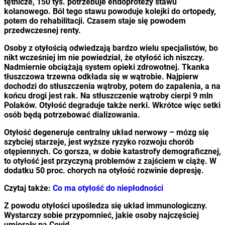
tętnicze, 150 tys. potrzebuje endoprotezy stawu
kolanowego. Ból tego stawu powoduje kolejki do ortopedy,
potem do rehabilitacji. Czasem staje się powodem
przedwczesnej renty.
Osoby z otyłością odwiedzają bardzo wielu specjalistów, bo
nikt wcześniej im nie powiedział, że otyłość ich niszczy.
Nadmiernie obciążają system opieki zdrowotnej. Tkanka
tłuszczowa trzewna odkłada się w wątrobie. Najpierw
dochodzi do stłuszczenia wątroby, potem do zapalenia, a na
końcu drogi jest rak. Na stłuszczenie wątroby cierpi 9 mln
Polaków. Otyłość degraduje także nerki. Wkrótce więc setki
osób będą potrzebować dializowania.
Otyłość degeneruje centralny układ nerwowy – mózg się
szybciej starzeje, jest wyższe ryzyko rozwoju chorób
otępiennych. Co gorsza, w dobie katastrofy demograficznej,
to otyłość jest przyczyną problemów z zajściem w ciążę. W
dodatku 50 proc. chorych na otyłość rozwinie depresję.
Czytaj także:
Co ma otyłość do niepłodności
Z powodu otyłości upośledza się układ immunologiczny.
Wystarczy sobie przypomnieć, jakie osoby najczęściej
umierały na Covid.