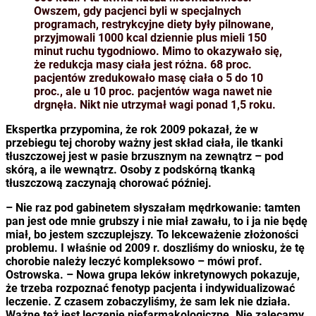
Owszem, gdy pacjenci byli w specjalnych
programach, restrykcyjne diety były pilnowane,
przyjmowali 1000 kcal dziennie plus mieli 150
minut ruchu tygodniowo. Mimo to okazywało się,
że redukcja masy ciała jest różna. 68 proc.
pacjentów zredukowało masę ciała o 5 do 10
proc., ale u 10 proc. pacjentów waga nawet nie
drgnęła. Nikt nie utrzymał wagi ponad 1,5 roku.
Ekspertka przypomina, że rok 2009 pokazał, że w
przebiegu tej choroby ważny jest skład ciała, ile tkanki
tłuszczowej jest w pasie brzusznym na zewnątrz – pod
skórą, a ile wewnątrz. Osoby z podskórną tkanką
tłuszczową zaczynają chorować później.
– Nie raz pod gabinetem słyszałam mędrkowanie: tamten
pan jest ode mnie grubszy i nie miał zawału, to i ja nie będę
miał, bo jestem szczuplejszy. To lekceważenie złożoności
problemu. I właśnie od 2009 r. doszliśmy do wniosku, że tę
chorobie należy leczyć kompleksowo – mówi prof.
Ostrowska. – Nowa grupa leków inkretynowych pokazuje,
że trzeba rozpoznać fenotyp pacjenta i indywidualizować
leczenie. Z czasem zobaczyliśmy, że sam lek nie działa.
Ważne też jest leczenie niefarmakologiczne. Nie zalecamy