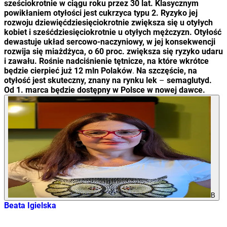
sześciokrotnie w ciągu roku przez 30 lat. Klasycznym
powikłaniem otyłości jest cukrzyca typu 2. Ryzyko jej
rozwoju
dziewięćdziesięciokrotnie zwiększa się u otyłych
kobiet i
sześćdziesięciokrotnie u otyłych mężczyzn. Otyłość
dewastuje układ sercowo-naczyniowy, w jej konsekwencji
rozwija się miażdżyca, o 60 proc. zwiększa się ryzyko udaru
i
zawału. Rośnie nadciśnienie tętnicze, na które wkrótce
będzie cierpieć już 12 mln
Polaków
.
Na szczęście, na
otyłość jest skuteczny, znany na rynku lek
–
semaglutyd.
Od 1. marca
będzie
dostępny w Polsce w nowej dawce.
B
Beata Igielska