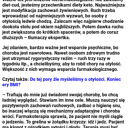
diet-cud, jesteśmy przeciwnikami diety keto. Najważniejsza
jest modyfikacja zachowań żywieniowych. Ruch trzeba
wprowadzać od najmniejszych wyzwań, bo osoby z
otyłością ledwie chodzą. Zalecam więc najpierw chodzenie
dookoła stołu pod okiem najbliższych. Potem dawka ruchu
jest zwiększona do krótkich spacerów, a potem do coraz
dłuższych – tłumaczy ekspertka.
Jej zdaniem, bardzo ważne jest wsparcie psychiczne, bo
choroba jest nawrotowa. Nawet osobom zdrowym trudno
jest utrzymać rygorystyczny reżim – ruch trzy razy w
tygodniu itp., a chcielibyśmy, aby to robił chory na otyłość.
Większość z nich wymaga wsparcia farmakologicznego.
Czytaj także:
Do tej pory źle myśleliśmy o otyłości. Koniec
ery BMI?
– Trafiają do mnie już świadomi swojej choroby, bo chcą
ładniej wyglądać. Stawiam im inne cele. Muszą nauczyć się
pozytywnych zachowań ruchowych, zadbać o higienę snu,
bo inaczej włączą się mechanizmy adaptacyjne i choroba
wróci. Farmakoterapia sprawia, że pacjent nie myśli ciągle
o jedzeniu. To grelina w żołądku krzyczy: idź i jedz. Pacjent
ma kłopot z ośrodkiem sytości i głodu. Terapia musi być