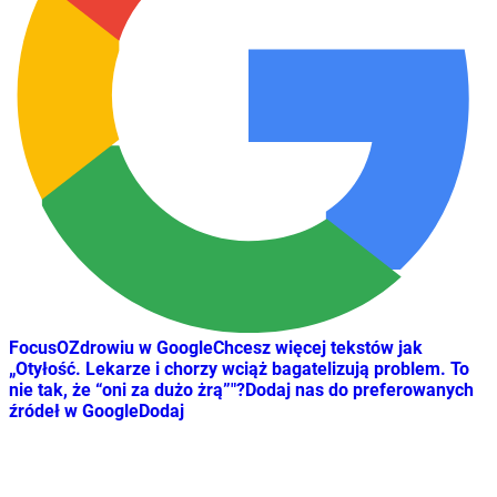
FocusOZdrowiu w Google
Chcesz więcej tekstów jak
„
Otyłość. Lekarze i chorzy wciąż bagatelizują problem. To
nie tak, że “oni za dużo żrą”
"
?
Dodaj nas do preferowanych
źródeł w Google
Dodaj