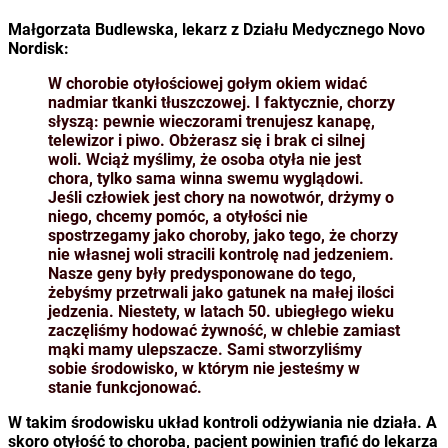
Małgorzata Budlewska, lekarz z Działu Medycznego Novo
Nordisk:
W chorobie otyłościowej gołym okiem widać
nadmiar tkanki tłuszczowej. I faktycznie, chorzy
słyszą: pewnie wieczorami trenujesz kanapę,
telewizor i piwo. Obżerasz się i brak ci silnej
woli. Wciąż myślimy, że osoba otyła nie jest
chora, tylko sama winna swemu wyglądowi.
Jeśli człowiek jest chory na nowotwór, drżymy o
niego, chcemy pomóc, a otyłości nie
spostrzegamy jako choroby, jako tego, że chorzy
nie własnej woli stracili kontrolę nad jedzeniem.
Nasze geny były predysponowane do tego,
żebyśmy przetrwali jako gatunek na małej ilości
jedzenia. Niestety, w latach 50. ubiegłego wieku
zaczęliśmy hodować żywność, w chlebie zamiast
mąki mamy ulepszacze. Sami stworzyliśmy
sobie środowisko, w którym nie jesteśmy w
stanie funkcjonować.
W takim środowisku układ kontroli odżywiania nie działa. A
skoro otyłość to choroba, pacjent powinien trafić do lekarza