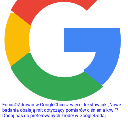
FocusOZdrowiu w Google
Chcesz więcej tekstów jak
„
Nowe
badania obalają mit dotyczący pomiarów ciśnienia krwi
"
?
Dodaj nas do preferowanych źródeł w Google
Dodaj