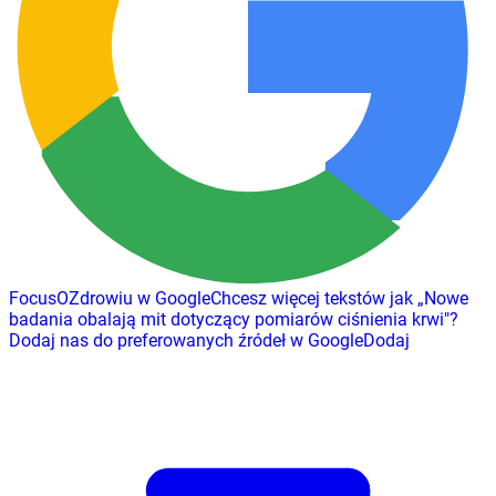
FocusOZdrowiu w Google
Chcesz więcej tekstów jak
„
Nowe
badania obalają mit dotyczący pomiarów ciśnienia krwi
"
?
Dodaj nas do preferowanych źródeł w Google
Dodaj