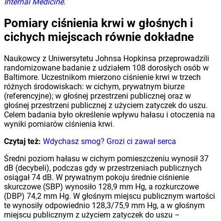
Internal Medicine
.
Pomiary ciśnienia krwi w głośnych i
cichych miejscach równie dokładne
Naukowcy z Uniwersytetu Johnsa Hopkinsa przeprowadzili
randomizowane badanie z udziałem 108 dorosłych osób w
Baltimore. Uczestnikom mierzono ciśnienie krwi w trzech
różnych środowiskach: w cichym, prywatnym biurze
(referencyjne); w głośnej przestrzeni publicznej oraz w
głośnej przestrzeni publicznej z użyciem zatyczek do uszu.
Celem badania było określenie wpływu hałasu i otoczenia na
wyniki pomiarów ciśnienia krwi.
Czytaj też:
Wdychasz smog? Grozi ci zawał serca
Średni poziom hałasu w cichym pomieszczeniu wynosił 37
dB (decybeli), podczas gdy w przestrzeniach publicznych
osiągał 74 dB. W prywatnym pokoju średnie ciśnienie
skurczowe (SBP) wynosiło 128,9 mm Hg, a rozkurczowe
(DBP) 74,2 mm Hg. W głośnym miejscu publicznym wartości
te wynosiły odpowiednio 128,3/75,9 mm Hg, a w głośnym
miejscu publicznym z użyciem zatyczek do uszu –