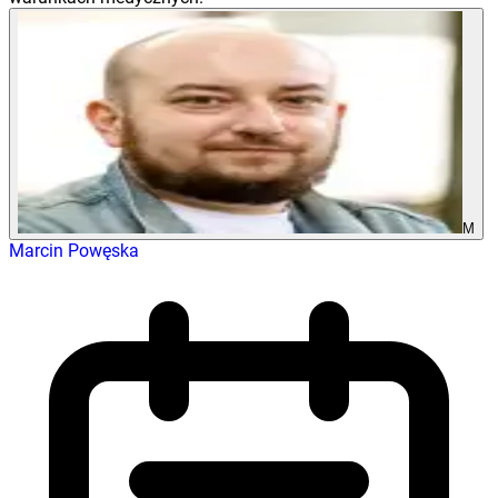
M
Marcin Powęska