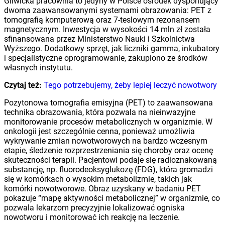
Gliwicka pracownia to jedyny w Polsce ośrodek dysponujący
dwoma zaawansowanymi systemami obrazowania: PET z
tomografią komputerową oraz 7-teslowym rezonansem
magnetycznym. Inwestycja w wysokości 14 mln zł została
sfinansowana przez Ministerstwo Nauki i Szkolnictwa
Wyższego. Dodatkowy sprzęt, jak liczniki gamma, inkubatory
i specjalistyczne oprogramowanie, zakupiono ze środków
własnych instytutu.
Czytaj też:
Tego potrzebujemy, żeby lepiej leczyć nowotwory
Pozytonowa tomografia emisyjna (PET) to zaawansowana
technika obrazowania, która pozwala na nieinwazyjne
monitorowanie procesów metabolicznych w organizmie. W
onkologii jest szczególnie cenna, ponieważ umożliwia
wykrywanie zmian nowotworowych na bardzo wczesnym
etapie, śledzenie rozprzestrzeniania się choroby oraz ocenę
skuteczności terapii. Pacjentowi podaje się radioznakowaną
substancję, np. fluorodeoksyglukozę (FDG), która gromadzi
się w komórkach o wysokim metabolizmie, takich jak
komórki nowotworowe. Obraz uzyskany w badaniu PET
pokazuje “mapę aktywności metabolicznej” w organizmie, co
pozwala lekarzom precyzyjnie lokalizować ogniska
nowotworu i monitorować ich reakcję na leczenie.