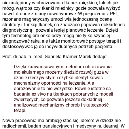
niezastąpiony w obrazowaniu tkanek miękkich, takich jak
mózg, wątroba czy tkanki miednicy, gdzie pozwala wykryć
nawet drobne zmiany nowotworowe. W połączeniu z PET,
rezonans magnetyczny umożliwia jednoczesną ocenę
struktury i funkcji tkanek, co znacząco poprawia dokładność
diagnostyczną i pozwala lepiej planować leczenie. Dzięki
tym technologiom onkolodzy mogą nie tylko szybciej
diagnozować raka, ale także monitorować postępy terapii i
dostosowywać ją do indywidualnych potrzeb pacjenta.
Prof. dr hab. n. med. Gabriela Kramer-Marek dodaje:
Dzięki zaawansowanym metodom obrazowania
molekularnego możemy śledzić rozwój guza w
czasie rzeczywistym i szybko identyfikować
mechanizmy oporności na leczenie. Ale
obrazowanie to nie wszystko. Równie istotne są
badania ex vivo na tkankach pobranych z modeli
zwierzęcych, co pozwala jeszcze dokładniej
analizować mechanizmy chorób i skuteczność
terapii.
Nowa pracownia ma ambicję stać się liderem w dziedzinie
radiochemii, badań translacyjnych i medycyny nuklearnej. W