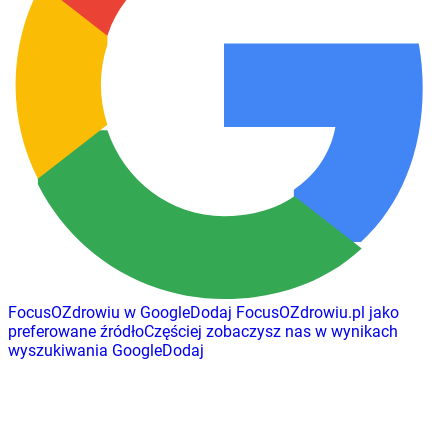
FocusOZdrowiu w Google
Dodaj
FocusOZdrowiu.pl
jako
preferowane źródło
Częściej zobaczysz nas w wynikach
wyszukiwania Google
Dodaj