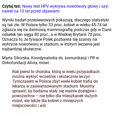
Czytaj też:
Nowy test HPV wykrywa nowotwory głowy i szyi
nawet na 10 lat przed objawami
Wyniki badań przesiewowych pokazują, dlaczego statystyki
są tak złe. W Polsce tylko 33 proc. kobiet w wieku 45-74 lat
zgłasza się na darmową mammografię, podczas gdy w Danii
odsetek ten sięga 80 proc., a w Wielkiej Brytanii 70 proc.
Oznacza to, że tysiące Polek pozbawia się szansy na
wykrycie nowotworu w stadium, w którym leczenie jest
najbardziej skuteczne.
Marta Sikorska, Koordynatorka ds. komunikacji i PR w
Onkofundacji Alivia, mówi:
Rak piersi to choroba, którą w wielu przypadkach
można wykryć wcześnie i skutecznie leczyć.
Tymczasem w Polsce zbyt wiele kobiet trafia do
lekarza w zaawansowanym stadium. Musimy
sprawić, by badania stały się realnie dostępne i
powszechne – nie tylko dla mieszkanek dużych
miast, ale także dla kobiet z mniejszych
miejscowości i wsi.