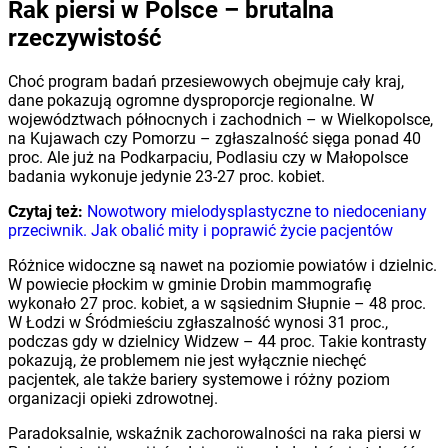
Rak piersi w Polsce – brutalna
rzeczywistość
Choć program badań przesiewowych obejmuje cały kraj,
dane pokazują ogromne dysproporcje regionalne. W
województwach północnych i zachodnich – w Wielkopolsce,
na Kujawach czy Pomorzu – zgłaszalność sięga ponad 40
proc. Ale już na Podkarpaciu, Podlasiu czy w Małopolsce
badania wykonuje jedynie 23-27 proc. kobiet.
Czytaj też:
Nowotwory mielodysplastyczne to niedoceniany
przeciwnik. Jak obalić mity i poprawić życie pacjentów
Różnice widoczne są nawet na poziomie powiatów i dzielnic.
W powiecie płockim w gminie Drobin mammografię
wykonało 27 proc. kobiet, a w sąsiednim Słupnie – 48 proc.
W Łodzi w Śródmieściu zgłaszalność wynosi 31 proc.,
podczas gdy w dzielnicy Widzew – 44 proc. Takie kontrasty
pokazują, że problemem nie jest wyłącznie niechęć
pacjentek, ale także bariery systemowe i różny poziom
organizacji opieki zdrowotnej.
Paradoksalnie, wskaźnik zachorowalności na raka piersi w