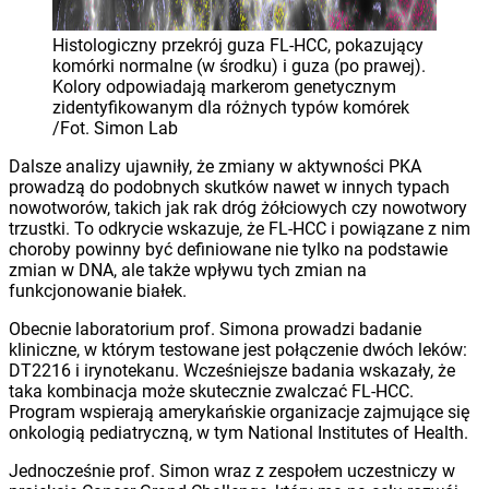
Histologiczny przekrój guza FL-HCC, pokazujący
komórki normalne (w środku) i guza (po prawej).
Kolory odpowiadają markerom genetycznym
zidentyfikowanym dla różnych typów komórek
/Fot. Simon Lab
Dalsze analizy ujawniły, że zmiany w aktywności PKA
prowadzą do podobnych skutków nawet w innych typach
nowotworów, takich jak rak dróg żółciowych czy nowotwory
trzustki. To odkrycie wskazuje, że FL-HCC i powiązane z nim
choroby powinny być definiowane nie tylko na podstawie
zmian w DNA, ale także wpływu tych zmian na
funkcjonowanie białek.
Obecnie laboratorium prof. Simona prowadzi badanie
kliniczne, w którym testowane jest połączenie dwóch leków:
DT2216 i irynotekanu. Wcześniejsze badania wskazały, że
taka kombinacja może skutecznie zwalczać FL-HCC.
Program wspierają amerykańskie organizacje zajmujące się
onkologią pediatryczną, w tym National Institutes of Health.
Jednocześnie prof. Simon wraz z zespołem uczestniczy w