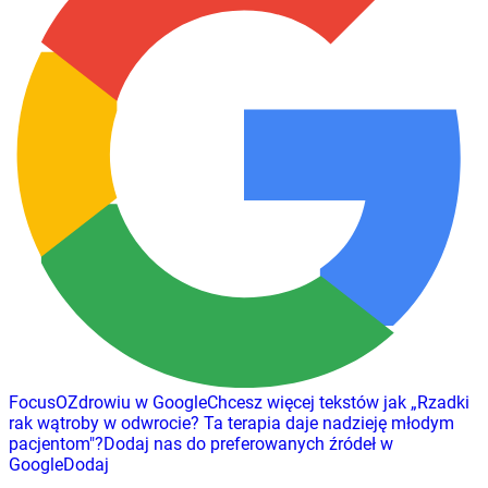
FocusOZdrowiu w Google
Chcesz więcej tekstów jak
„
Rzadki
rak wątroby w odwrocie? Ta terapia daje nadzieję młodym
pacjentom
"
?
Dodaj nas do preferowanych źródeł w
Google
Dodaj