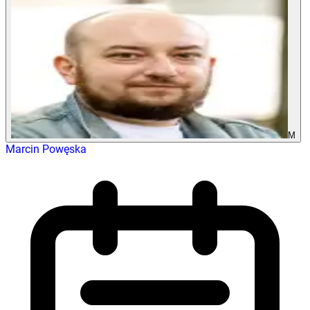
M
Marcin Powęska