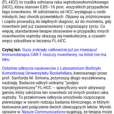
(FL-HCC) to rzadka odmiana raka wątrobowokomórkowego
(HCC), która stanowi 0,85–16 proc. wszystkich przypadków
tego nowotworu. W odróżnieniu od HCC występuje u osób
młodych, bez chorób przewlekłych. Objawy są zróżnicowane
i często prowadzą do błędnych diagnoz, aż do momentu, gdy
nowotwór jest już zaawansowany i zagrażający życiu. Co
więcej, standardowe terapie stosowane w przypadku innych
nowotworów wątroby okazują się nieskuteczne, a czasem
wręcz szkodliwe w leczeniu FL-HCC.
Czytaj też:
Guzy zniknęły całkowicie już po miesiącu!
Immunoterapia CAR-T niszczy nowotwory, na które nie ma
leku
Ostatnie odkrycia naukowców z Laboratorium Biofizyki
Komórkowej Uniwersytetu Rockefellera
, kierowanego przez
prof. Sanforda M. Simona, przynoszą długo wyczekiwaną
nadzieję. Badacze odkryli unikalny “podpis
transkryptomiczny” FL-HCC – specyficzny wzór aktywacji
genów, który odróżnia ten nowotwór od innych postaci raka
wątroby. To przełomowe odkrycie umożliwiło rozpoczęcie
pierwszego w swoim rodzaju badania klinicznego, w którym
testowane jest połączenie dwóch obiecujących leków. Wyniki
opisane w
Nature Communications
sugerują, że terapia może