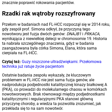
znacznie poprawić rokowania pacjentów.
Rzadki rak wątroby rozszyfrowany
Przełom w badaniach nad FL-HCC rozpoczął się w 2014 roku,
gdy zespół prof. Simona odkrył, że przyczyną tego
nowotworu jest fuzja dwóch genów:
DNAJB1
i
PRKACA
,
wynikająca z niewielkiej delecji w chromosomie 19. Historia
ta nabrała szczególnego znaczenia, gdyż w badania
zaangażowana była córka Simona, Elana, która sama
cierpiała na FL-HCC.
Czytaj też:
Guzy niszczone ultradźwiękami. Przełomowa
technika już ratuje życie pacjentom
Ostatnie badania zespołu wykazały, że kluczowym
problemem w FL-HCC nie jest sama fuzja genów, ale
nadprodukcja podjednostki katalitycznej kinazy białkowej A
(PKA), co prowadzi do molekularnego chaosu w komórkach
nowotworowych. Brak równowagi między podjednostkami
katalitycznymi i regulacyjnymi PKA stanowi główną
przyczynę choroby, a wiedza ta pozwoliła zrozumieć, jak
przekłada się to na sam nowotwór.