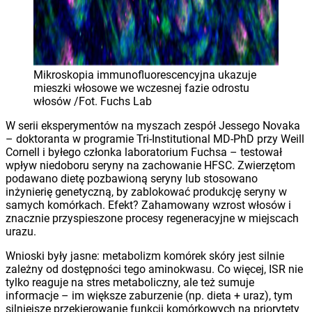
Mikroskopia immunofluorescencyjna ukazuje
mieszki włosowe we wczesnej fazie odrostu
włosów /Fot. Fuchs Lab
W serii eksperymentów na myszach zespół Jessego Novaka
– doktoranta w programie Tri-Institutional MD-PhD przy Weill
Cornell i byłego członka laboratorium Fuchsa – testował
wpływ niedoboru seryny na zachowanie HFSC. Zwierzętom
podawano dietę pozbawioną seryny lub stosowano
inżynierię genetyczną, by zablokować produkcję seryny w
samych komórkach. Efekt? Zahamowany wzrost włosów i
znacznie przyspieszone procesy regeneracyjne w miejscach
urazu.
Wnioski były jasne: metabolizm komórek skóry jest silnie
zależny od dostępności tego aminokwasu. Co więcej, ISR nie
tylko reaguje na stres metaboliczny, ale też sumuje
informacje – im większe zaburzenie (np. dieta + uraz), tym
silniejsze przekierowanie funkcji komórkowych na priorytety