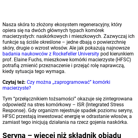
Nasza skóra to złożony ekosystem regeneracyjny, który
opiera się na dwóch głównych typach komórek
macierzystych: naskórkowych i mieszkowych. Zazwyczaj ich
funkcje są ściśle określone – jedne dbają o powierzchnię
skóry, drugie o wzrost włosów. Ale jak pokazują najnowsze
badania naukowców z Rockefeller University
pod kierunkiem
prof. Elaine Fuchs, mieszkowe komórki macierzyste (HFSC)
potrafią zmienić przeznaczenie i przejąć rolę naprawczą,
kiedy sytuacja tego wymaga.
Czytaj też:
Czy można „zaprogramować” komórki
macierzyste?
Tym “przełącznikiem tożsamości” okazuje się zintegrowana
odpowiedź na stres komórkowy – ISR (Integrated Stress
Response). Gdy organizm rejestruje spadek poziomu seryny,
HFSC przestają inwestować energię w odrastanie włosów, a
zamiast tego inicjują działania na rzecz gojenia naskórka.
Seryna – więcej niż składnik obiadu