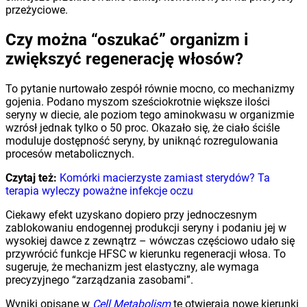
przeżyciowe.
Czy można “oszukać” organizm i
zwiększyć regenerację włosów?
To pytanie nurtowało zespół równie mocno, co mechanizmy
gojenia. Podano myszom sześciokrotnie większe ilości
seryny w diecie, ale poziom tego aminokwasu w organizmie
wzrósł jednak tylko o 50 proc. Okazało się, że ciało ściśle
moduluje dostępność seryny, by uniknąć rozregulowania
procesów metabolicznych.
Czytaj też:
Komórki macierzyste zamiast sterydów? Ta
terapia wyleczy poważne infekcje oczu
Ciekawy efekt uzyskano dopiero przy jednoczesnym
zablokowaniu endogennej produkcji seryny i podaniu jej w
wysokiej dawce z zewnątrz – wówczas częściowo udało się
przywrócić funkcje HFSC w kierunku regeneracji włosa. To
sugeruje, że mechanizm jest elastyczny, ale wymaga
precyzyjnego “zarządzania zasobami”.
Wyniki opisane w
Cell Metabolism
te otwierają nowe kierunki