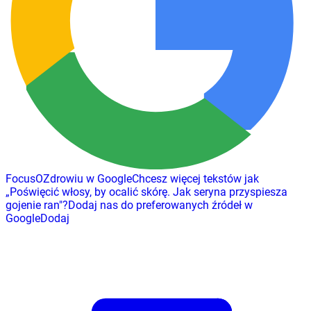
FocusOZdrowiu w Google
Chcesz więcej tekstów jak
„
Poświęcić włosy, by ocalić skórę. Jak seryna przyspiesza
gojenie ran
"
?
Dodaj nas do preferowanych źródeł w
Google
Dodaj