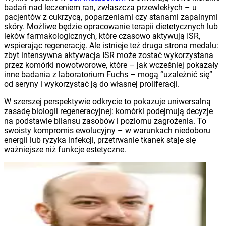
badań nad leczeniem ran, zwłaszcza przewlekłych – u
pacjentów z cukrzycą, poparzeniami czy stanami zapalnymi
skóry. Możliwe będzie opracowanie terapii dietetycznych lub
leków farmakologicznych, które czasowo aktywują ISR,
wspierając regenerację. Ale istnieje też druga strona medalu:
zbyt intensywna aktywacja ISR może zostać wykorzystana
przez komórki nowotworowe, które – jak wcześniej pokazały
inne badania z laboratorium Fuchs – mogą “uzależnić się”
od seryny i wykorzystać ją do własnej proliferacji.
W szerszej perspektywie odkrycie to pokazuje uniwersalną
zasadę biologii regeneracyjnej: komórki podejmują decyzje
na podstawie bilansu zasobów i poziomu zagrożenia. To
swoisty kompromis ewolucyjny – w warunkach niedoboru
energii lub ryzyka infekcji, przetrwanie tkanek staje się
ważniejsze niż funkcje estetyczne.