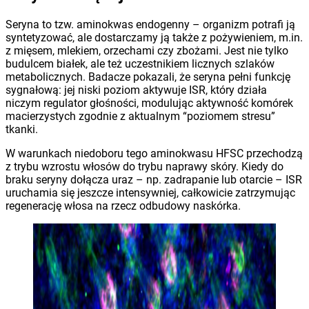
Seryna to tzw. aminokwas endogenny – organizm potrafi ją
syntetyzować, ale dostarczamy ją także z pożywieniem, m.in.
z mięsem, mlekiem, orzechami czy zbożami. Jest nie tylko
budulcem białek, ale też uczestnikiem licznych szlaków
metabolicznych. Badacze pokazali, że seryna pełni funkcję
sygnałową: jej niski poziom aktywuje ISR, który działa
niczym regulator głośności, modulując aktywność komórek
macierzystych zgodnie z aktualnym “poziomem stresu”
tkanki.
W warunkach niedoboru tego aminokwasu HFSC przechodzą
z trybu wzrostu włosów do trybu naprawy skóry. Kiedy do
braku seryny dołącza uraz – np. zadrapanie lub otarcie – ISR
uruchamia się jeszcze intensywniej, całkowicie zatrzymując
regenerację włosa na rzecz odbudowy naskórka.