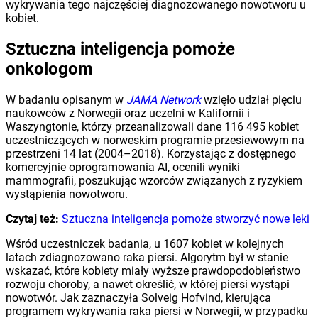
wykrywania tego najczęściej diagnozowanego nowotworu u
kobiet.
Sztuczna inteligencja pomoże
onkologom
W badaniu opisanym w
JAMA Network
wzięło udział pięciu
naukowców z Norwegii oraz uczelni w Kalifornii i
Waszyngtonie, którzy przeanalizowali dane 116 495 kobiet
uczestniczących w norweskim programie przesiewowym na
przestrzeni 14 lat (2004–2018). Korzystając z dostępnego
komercyjnie oprogramowania AI, ocenili wyniki
mammografii, poszukując wzorców związanych z ryzykiem
wystąpienia nowotworu.
Czytaj też:
Sztuczna inteligencja pomoże stworzyć nowe leki
Wśród uczestniczek badania, u 1607 kobiet w kolejnych
latach zdiagnozowano raka piersi. Algorytm był w stanie
wskazać, które kobiety miały wyższe prawdopodobieństwo
rozwoju choroby, a nawet określić, w której piersi wystąpi
nowotwór. Jak zaznaczyła Solveig Hofvind, kierująca
programem wykrywania raka piersi w Norwegii, w przypadku