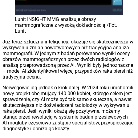
Lunit INSIGHT MMG analizuje obrazy
mammograficzne z wysoką dokładnością /Fot.
Lunit
Już teraz sztuczna inteligencja okazuje się skuteczniejsza w
wykrywaniu zmian nowotworowych niż tradycyjna analiza
mammografii. W jednym z badań porównano wyniki oceny
obrazów mammograficznych przez dwóch radiologów z
analizą przeprowadzoną przez AI. Wyniki były jednoznaczne
– model AI zidentyfikował więcej przypadków raka piersi niż
tradycyjna ocena.
Norwegowie idą jednak o krok dalej. W 2024 roku uruchomili
nowy projekt obejmujący 140 000 kobiet, którego celem jest
sprawdzenie, czy AI może być tak samo skuteczna, a nawet
skuteczniejsza niż doświadczeni radiolodzy w wykrywaniu
raka piersi. Jeśli wyniki okażą się pozytywne, możemy
stanąć przed rewolucją w systemie badań przesiewowych –
AI mogłaby częściowo zastąpić specjalistów, przyspieszając
diagnostykę i obniżając koszty.