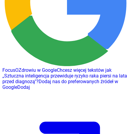
FocusOZdrowiu w Google
Chcesz więcej tekstów jak
„
Sztuczna inteligencja przewiduje ryzyko raka piersi na lata
przed diagnozą
"
?
Dodaj nas do preferowanych źródeł w
Google
Dodaj