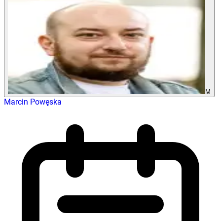
M
Marcin Powęska