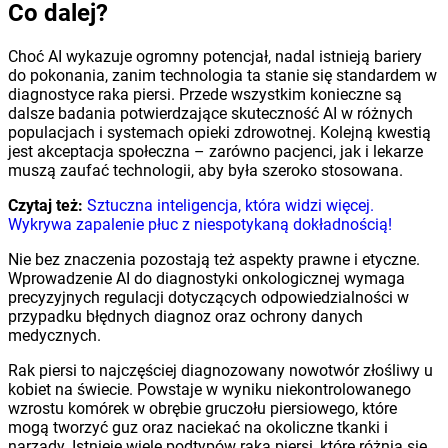
Co dalej?
Choć AI wykazuje ogromny potencjał, nadal istnieją bariery
do pokonania, zanim technologia ta stanie się standardem w
diagnostyce raka piersi. Przede wszystkim konieczne są
dalsze badania potwierdzające skuteczność AI w różnych
populacjach i systemach opieki zdrowotnej. Kolejną kwestią
jest akceptacja społeczna – zarówno pacjenci, jak i lekarze
muszą zaufać technologii, aby była szeroko stosowana.
Czytaj też:
Sztuczna inteligencja, która widzi więcej.
Wykrywa zapalenie płuc z niespotykaną dokładnością!
Nie bez znaczenia pozostają też aspekty prawne i etyczne.
Wprowadzenie AI do diagnostyki onkologicznej wymaga
precyzyjnych regulacji dotyczących odpowiedzialności w
przypadku błędnych diagnoz oraz ochrony danych
medycznych.
Rak piersi to najczęściej diagnozowany nowotwór złośliwy u
kobiet na świecie. Powstaje w wyniku niekontrolowanego
wzrostu komórek w obrębie gruczołu piersiowego, które
mogą tworzyć guz oraz naciekać na okoliczne tkanki i
narządy. Istnieje wiele podtypów raka piersi, które różnią się