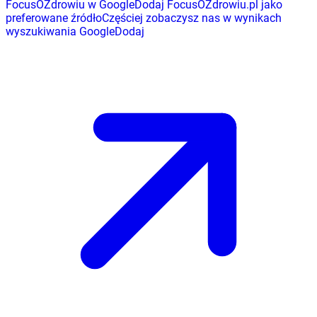
FocusOZdrowiu w Google
Dodaj
FocusOZdrowiu.pl
jako
preferowane źródło
Częściej zobaczysz nas w wynikach
wyszukiwania Google
Dodaj