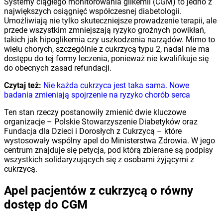
Systemy ciągłego monitorowania glikemii (CGM) to jedno z
największych osiągnięć współczesnej diabetologii.
Umożliwiają nie tylko skuteczniejsze prowadzenie terapii, ale
przede wszystkim zmniejszają ryzyko groźnych powikłań,
takich jak hipoglikemia czy uszkodzenia narządów. Mimo to
wielu chorych, szczególnie z cukrzycą typu 2, nadal nie ma
dostępu do tej formy leczenia, ponieważ nie kwalifikuje się
do obecnych zasad refundacji.
Czytaj też:
Nie każda cukrzyca jest taka sama. Nowe
badania zmieniają spojrzenie na ryzyko chorób serca
Ten stan rzeczy postanowiły zmienić dwie kluczowe
organizacje – Polskie Stowarzyszenie Diabetyków oraz
Fundacja dla Dzieci i Dorosłych z Cukrzycą – które
wystosowały wspólny apel do Ministerstwa Zdrowia. W jego
centrum znajduje się petycja, pod którą zbierane są podpisy
wszystkich solidaryzujących się z osobami żyjącymi z
cukrzycą.
Apel pacjentów z cukrzycą o równy
dostęp do CGM