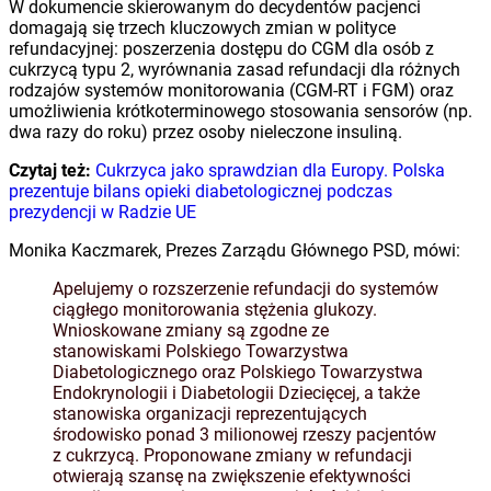
W dokumencie skierowanym do decydentów pacjenci
domagają się trzech kluczowych zmian w polityce
refundacyjnej: poszerzenia dostępu do CGM dla osób z
cukrzycą typu 2, wyrównania zasad refundacji dla różnych
rodzajów systemów monitorowania (CGM-RT i FGM) oraz
umożliwienia krótkoterminowego stosowania sensorów (np.
dwa razy do roku) przez osoby nieleczone insuliną.
Czytaj też:
Cukrzyca jako sprawdzian dla Europy. Polska
prezentuje bilans opieki diabetologicznej podczas
prezydencji w Radzie UE
Monika Kaczmarek, Prezes Zarządu Głównego PSD, mówi:
Apelujemy o rozszerzenie refundacji do systemów
ciągłego monitorowania stężenia glukozy.
Wnioskowane zmiany są zgodne ze
stanowiskami Polskiego Towarzystwa
Diabetologicznego oraz Polskiego Towarzystwa
Endokrynologii i Diabetologii Dziecięcej, a także
stanowiska organizacji reprezentujących
środowisko ponad 3 milionowej rzeszy pacjentów
z cukrzycą. Proponowane zmiany w refundacji
otwierają szansę na zwiększenie efektywności