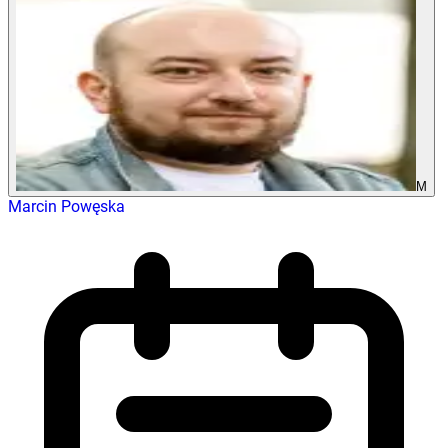
M
Marcin Powęska