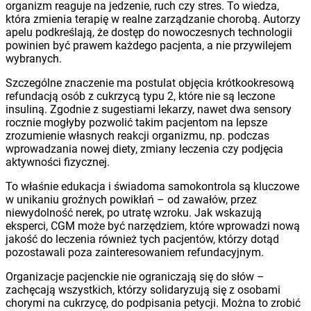
organizm reaguje na jedzenie, ruch czy stres. To wiedza,
która zmienia terapię w realne zarządzanie chorobą. Autorzy
apelu podkreślają, że dostęp do nowoczesnych technologii
powinien być prawem każdego pacjenta, a nie przywilejem
wybranych.
Szczególne znaczenie ma postulat objęcia krótkookresową
refundacją osób z cukrzycą typu 2, które nie są leczone
insuliną. Zgodnie z sugestiami lekarzy, nawet dwa sensory
rocznie mogłyby pozwolić takim pacjentom na lepsze
zrozumienie własnych reakcji organizmu, np. podczas
wprowadzania nowej diety, zmiany leczenia czy podjęcia
aktywności fizycznej.
To właśnie edukacja i świadoma samokontrola są kluczowe
w unikaniu groźnych powikłań – od zawałów, przez
niewydolność nerek, po utratę wzroku. Jak wskazują
eksperci, CGM może być narzędziem, które wprowadzi nową
jakość do leczenia również tych pacjentów, którzy dotąd
pozostawali poza zainteresowaniem refundacyjnym.
Organizacje pacjenckie nie ograniczają się do słów –
zachęcają wszystkich, którzy solidaryzują się z osobami
chorymi na cukrzycę, do podpisania petycji. Można to zrobić