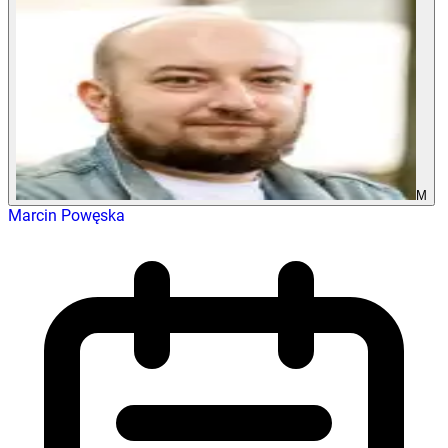
M
Marcin Powęska