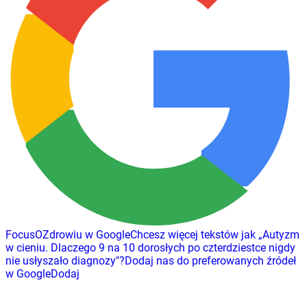
FocusOZdrowiu w Google
Chcesz więcej tekstów jak
„
Autyzm
w cieniu. Dlaczego 9 na 10 dorosłych po czterdziestce nigdy
nie usłyszało diagnozy
"
?
Dodaj nas do preferowanych źródeł
w Google
Dodaj