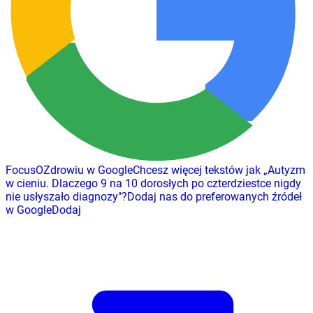
FocusOZdrowiu w Google
Chcesz więcej tekstów jak
„
Autyzm
w cieniu. Dlaczego 9 na 10 dorosłych po czterdziestce nigdy
nie usłyszało diagnozy
"
?
Dodaj nas do preferowanych źródeł
w Google
Dodaj