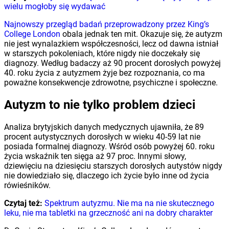
wielu mogłoby się wydawać
Najnowszy przegląd badań przeprowadzony przez King’s
College London
obala jednak ten mit. Okazuje się, że autyzm
nie jest wynalazkiem współczesności, lecz od dawna istniał
w starszych pokoleniach, które nigdy nie doczekały się
diagnozy. Według badaczy aż 90 procent dorosłych powyżej
40. roku życia z autyzmem żyje bez rozpoznania, co ma
poważne konsekwencje zdrowotne, psychiczne i społeczne.
Autyzm to nie tylko problem dzieci
Analiza brytyjskich danych medycznych ujawniła, że 89
procent autystycznych dorosłych w wieku 40-59 lat nie
posiada formalnej diagnozy. Wśród osób powyżej 60. roku
życia wskaźnik ten sięga aż 97 proc. Innymi słowy,
dziewięciu na dziesięciu starszych dorosłych autystów nigdy
nie dowiedziało się, dlaczego ich życie było inne od życia
rówieśników.
Czytaj też:
Spektrum autyzmu. Nie ma na nie skutecznego
leku, nie ma tabletki na grzeczność ani na dobry charakter