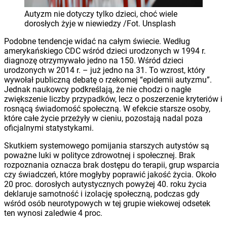
Autyzm nie dotyczy tylko dzieci, choć wiele
dorosłych żyje w niewiedzy /Fot. Unsplash
Podobne tendencje widać na całym świecie. Według
amerykańskiego CDC wśród dzieci urodzonych w 1994 r.
diagnozę otrzymywało jedno na 150. Wśród dzieci
urodzonych w 2014 r. – już jedno na 31. To wzrost, który
wywołał publiczną debatę o rzekomej “epidemii autyzmu”.
Jednak naukowcy podkreślają, że nie chodzi o nagłe
zwiększenie liczby przypadków, lecz o poszerzenie kryteriów i
rosnącą świadomość społeczną. W efekcie starsze osoby,
które całe życie przeżyły w cieniu, pozostają nadal poza
oficjalnymi statystykami.
Skutkiem systemowego pomijania starszych autystów są
poważne luki w polityce zdrowotnej i społecznej. Brak
rozpoznania oznacza brak dostępu do terapii, grup wsparcia
czy świadczeń, które mogłyby poprawić jakość życia. Około
20 proc. dorosłych autystycznych powyżej 40. roku życia
deklaruje samotność i izolację społeczną, podczas gdy
wśród osób neurotypowych w tej grupie wiekowej odsetek
ten wynosi zaledwie 4 proc.