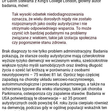
Dr Gavin Stewarta z King’s College London, główny autor
badania, mówi:
Tak wysoki odsetek niedodiagnozowania
oznacza, że wielu dorosłych nigdy nie zostało
rozpoznanych jako osoby autystyczne i nie
otrzymało odpowiedniego wsparcia. To może
czynić ich bardziej podatnymi na problemy
związane z wiekiem, takie jak izolacja społeczna
czy pogorszenie stanu zdrowia.
Brak diagnozy to nie tylko problem administracyjny. Badania
pokazują, że starsze osoby autystyczne mają czterokrotnie
wyższe ryzyko demencji we wczesnym wieku, sześciokrotnie
większe ryzyko myśli samobójczych oraz średnią długość
życia o sześć lat krótszą w porównaniu z osobami
neurotypowymi – 75 wobec 81 lat. Oprócz tego częściej
zapadają na choroby układu sercowo-naczyniowego,
autoimmunologiczne i przewodu pokarmowego, a także na
schorzenia typowe dla wieku starszego, takie jak choroba
Parkinsona, osteoporoza czy zapalenie stawów. Badania w
USA potwierdzają te obserwacje – aż 35 procent
autystycznych osób powyżej 64. roku życia cierpiało również
na demencję, podczas gdy w ogólnej populacji wskaźnik ten