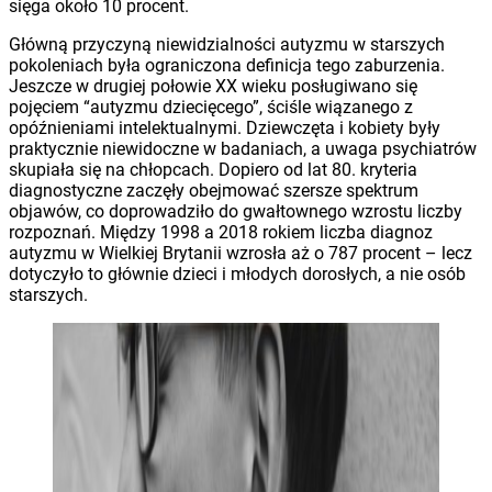
sięga około 10 procent.
Główną przyczyną niewidzialności autyzmu w starszych
pokoleniach była ograniczona definicja tego zaburzenia.
Jeszcze w drugiej połowie XX wieku posługiwano się
pojęciem “autyzmu dziecięcego”, ściśle wiązanego z
opóźnieniami intelektualnymi. Dziewczęta i kobiety były
praktycznie niewidoczne w badaniach, a uwaga psychiatrów
skupiała się na chłopcach. Dopiero od lat 80. kryteria
diagnostyczne zaczęły obejmować szersze spektrum
objawów, co doprowadziło do gwałtownego wzrostu liczby
rozpoznań. Między 1998 a 2018 rokiem liczba diagnoz
autyzmu w Wielkiej Brytanii wzrosła aż o 787 procent – lecz
dotyczyło to głównie dzieci i młodych dorosłych, a nie osób
starszych.