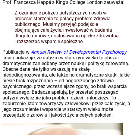
Prof. Francesca Happé z King’s College London zauważa:
Zrozumienie potrzeb autystycznych osób w
procesie starzenia to palący problem zdrowia
publicznego. Musimy przyjąć podejście
obejmujące całe życie, inwestować w badania
długoterminowe, dostosowaną opiekę zdrowotną
i rozszerzać wsparcie społeczne.
Publikacja w
Annual Review of Developmental Psychology
jasno pokazuje, że autyzm w starszym wieku to obszar
dramatycznie zaniedbany przez naukę i politykę zdrowotną.
Obecne dane nie tylko wskazują na skalę
niedodiagnozowania, ale także na dramatyczne skutki, jakie
niesie brak rozpoznania – od pogorszonego zdrowia
psychicznego, przez wcześniejsze zgony, po brak wsparcia
społecznego. Badacze apelują, by przestać postrzegać
autyzm wyłącznie jako problem dzieci i młodzieży. To
zaburzenie, które towarzyszy człowiekowi przez całe życie, a
jego zrozumienie i wsparcie w starszym wieku może
przesądzić o zdrowiu i jakości życia całych pokoleń.