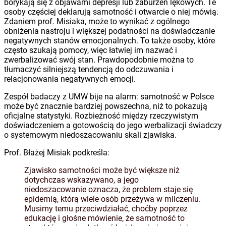
borykają się z objawami depresji lub zaburzeń lękowych. Te
osoby częściej deklarują samotność i otwarcie o niej mówią.
Zdaniem prof. Misiaka, może to wynikać z ogólnego
obniżenia nastroju i większej podatności na doświadczanie
negatywnych stanów emocjonalnych. To także osoby, które
często szukają pomocy, więc łatwiej im nazwać i
zwerbalizować swój stan. Prawdopodobnie można to
tłumaczyć silniejszą tendencją do odczuwania i
relacjonowania negatywnych emocji.
Zespół badaczy z UMW bije na alarm: samotność w Polsce
może być znacznie bardziej powszechna, niż to pokazują
oficjalne statystyki. Rozbieżność między rzeczywistym
doświadczeniem a gotowością do jego werbalizacji świadczy
o systemowym niedoszacowaniu skali zjawiska.
Prof. Błażej Misiak podkreśla:
Zjawisko samotności może być większe niż
dotychczas wskazywano, a jego
niedoszacowanie oznacza, że problem staje się
epidemią, którą wiele osób przeżywa w milczeniu.
Musimy temu przeciwdziałać, choćby poprzez
edukację i głośne mówienie, że samotność to