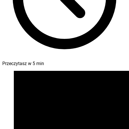
Przeczytasz w
5
min