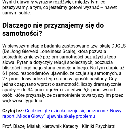
Wyniki ujawniły wyraźny rozdźwięk między tym, co
przeżywamy, a tym, co jesteśmy gotowi wyznać – nawet
samym sobie.
Dlaczego nie przyznajemy się do
samotności?
W pierwszym etapie badania zastosowano tzw. skalę DJGLS
(De Jong Gierveld Loneliness Scale), która pozwala
pośrednio zmierzyć poziom samotności bez użycia tego
słowa. Pytania dotyczyły relacji społecznych, poczucia
bliskości i ogólnego stanu emocjonalnego. Na tym etapie aż
61 proc. respondentów ujawniło, że czuje się samotnych, a
27 proc. doświadcza tego stanu w sposób nasilony. Gdy
jednak zapytano wprost o samotność, liczby dramatycznie
spadły – do 34 proc. ogółem i zaledwie 6,5 proc. wśród
osób, które przyznały, że osamotnienie towarzyszy im przez
większość tygodnia.
Czytaj też:
Co dziesiąte dziecko czuje się odrzucone. Nowy
raport „Młode Głowy” ujawnia skalę problemu
Prof. Błażej Misiak, kierownik Katedry i Kliniki Psychiatrii