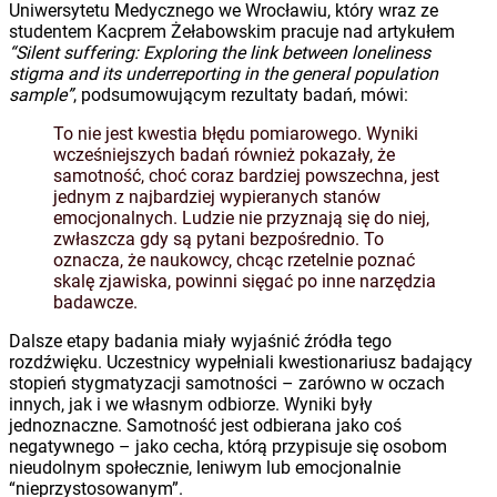
Uniwersytetu Medycznego we Wrocławiu, który wraz ze
studentem Kacprem Żełabowskim pracuje nad artykułem
“Silent suffering: Exploring the link between loneliness
stigma and its underreporting in the general population
sample”
, podsumowującym rezultaty badań, mówi:
To nie jest kwestia błędu pomiarowego. Wyniki
wcześniejszych badań również pokazały, że
samotność, choć coraz bardziej powszechna, jest
jednym z najbardziej wypieranych stanów
emocjonalnych. Ludzie nie przyznają się do niej,
zwłaszcza gdy są pytani bezpośrednio. To
oznacza, że naukowcy, chcąc rzetelnie poznać
skalę zjawiska, powinni sięgać po inne narzędzia
badawcze.
Dalsze etapy badania miały wyjaśnić źródła tego
rozdźwięku. Uczestnicy wypełniali kwestionariusz badający
stopień stygmatyzacji samotności – zarówno w oczach
innych, jak i we własnym odbiorze. Wyniki były
jednoznaczne. Samotność jest odbierana jako coś
negatywnego – jako cecha, którą przypisuje się osobom
nieudolnym społecznie, leniwym lub emocjonalnie
“nieprzystosowanym”.