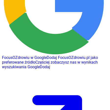
FocusOZdrowiu w Google
Dodaj
FocusOZdrowiu.pl
jako
preferowane źródło
Częściej zobaczysz nas w wynikach
wyszukiwania Google
Dodaj