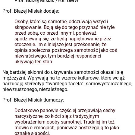
Prof. Błażej Misiak /Fot. UMW
Prof. Błażej Misiak dodaje:
Osoby, które są samotne, odczuwają wstyd i
skrępowanie. Boją się do tego przyznać nie tyle
przed sobą, co przed innymi, ponieważ
spodziewają się, że będą napiętnowane przez
otoczenie. Im silniejsze jest przekonanie, że
opinia społeczna postrzega samotność jako coś
niewłaściwego, tym bardziej respondenci
ukrywają ten stan.
Najbardziej skłonni do ukrywania samotności okazali się
mężczyźni. Wpływają na to wzorce kulturowe, które wciąż
narzucają stereotyp “twardego faceta”: samowystarczalnego,
niewzruszonego, niezależnego.
Prof. Błażej Misiak tłumaczy:
Dodatkowo panowie częściej przejawiają cechy
narcystyczne, co kłóci się z tradycyjnym
wyobrażeniem osoby samotnej. Trudniej im też
mówić o emocjach, ponieważ postrzegają to jako
oznakę słabości.