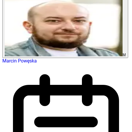
M
Marcin Powęska