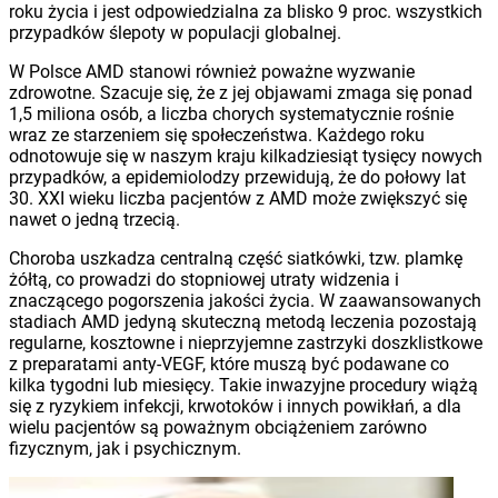
roku życia i jest odpowiedzialna za blisko 9 proc. wszystkich
przypadków ślepoty w populacji globalnej.
W Polsce AMD stanowi również poważne wyzwanie
zdrowotne. Szacuje się, że z jej objawami zmaga się ponad
1,5 miliona osób, a liczba chorych systematycznie rośnie
wraz ze starzeniem się społeczeństwa. Każdego roku
odnotowuje się w naszym kraju kilkadziesiąt tysięcy nowych
przypadków, a epidemiolodzy przewidują, że do połowy lat
30. XXI wieku liczba pacjentów z AMD może zwiększyć się
nawet o jedną trzecią.
Choroba uszkadza centralną część siatkówki, tzw. plamkę
żółtą, co prowadzi do stopniowej utraty widzenia i
znaczącego pogorszenia jakości życia. W zaawansowanych
stadiach AMD jedyną skuteczną metodą leczenia pozostają
regularne, kosztowne i nieprzyjemne zastrzyki doszklistkowe
z preparatami anty-VEGF, które muszą być podawane co
kilka tygodni lub miesięcy. Takie inwazyjne procedury wiążą
się z ryzykiem infekcji, krwotoków i innych powikłań, a dla
wielu pacjentów są poważnym obciążeniem zarówno
fizycznym, jak i psychicznym.