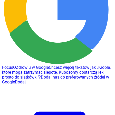
FocusOZdrowiu w Google
Chcesz więcej tekstów jak
„
Krople,
które mogą zatrzymać ślepotę. Kubosomy dostarczą lek
prosto do siatkówki
"
?
Dodaj nas do preferowanych źródeł w
Google
Dodaj