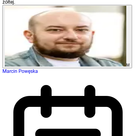
żółtej.
M
Marcin Powęska