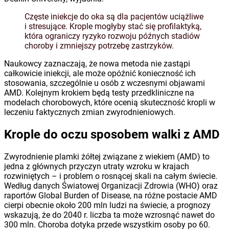
Częste iniekcje do oka są dla pacjentów uciążliwe
i stresujące. Krople mogłyby stać się profilaktyką,
która ograniczy ryzyko rozwoju późnych stadiów
choroby i zmniejszy potrzebę zastrzyków.
Naukowcy zaznaczają, że nowa metoda nie zastąpi
całkowicie iniekcji, ale może opóźnić konieczność ich
stosowania, szczególnie u osób z wczesnymi objawami
AMD. Kolejnym krokiem będą testy przedkliniczne na
modelach chorobowych, które ocenią skuteczność kropli w
leczeniu faktycznych zmian zwyrodnieniowych.
Krople do oczu sposobem walki z AMD
Zwyrodnienie plamki żółtej związane z wiekiem (AMD) to
jedna z głównych przyczyn utraty wzroku w krajach
rozwiniętych – i problem o rosnącej skali na całym świecie.
Według danych Światowej Organizacji Zdrowia (WHO) oraz
raportów Global Burden of Disease, na różne postacie AMD
cierpi obecnie około 200 mln ludzi na świecie, a prognozy
wskazują, że do 2040 r. liczba ta może wzrosnąć nawet do
300 mln. Choroba dotyka przede wszystkim osoby po 60.