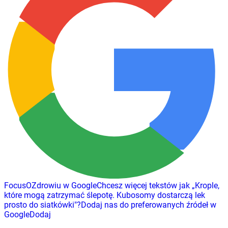
FocusOZdrowiu w Google
Chcesz więcej tekstów jak
„
Krople,
które mogą zatrzymać ślepotę. Kubosomy dostarczą lek
prosto do siatkówki
"
?
Dodaj nas do preferowanych źródeł w
Google
Dodaj