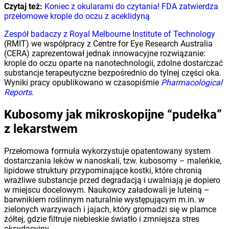
Czytaj też:
Koniec z okularami do czytania! FDA zatwierdza
przełomowe krople do oczu z aceklidyną
Zespół badaczy z Royal Melbourne Institute of Technology
(RMIT) we współpracy z Centre for Eye Research Australia
(CERA) zaprezentował jednak innowacyjne rozwiązanie:
krople do oczu oparte na nanotechnologii, zdolne dostarczać
substancje terapeutyczne bezpośrednio do tylnej części oka.
Wyniki pracy opublikowano w czasopiśmie
Pharmacological
Reports
.
Kubosomy jak mikroskopijne “pudełka”
z lekarstwem
Przełomowa formuła wykorzystuje opatentowany system
dostarczania leków w nanoskali, tzw. kubosomy – maleńkie,
lipidowe struktury przypominające kostki, które chronią
wrażliwe substancje przed degradacją i uwalniają je dopiero
w miejscu docelowym. Naukowcy załadowali je luteiną –
barwnikiem roślinnym naturalnie występującym m.in. w
zielonych warzywach i jajach, który gromadzi się w plamce
żółtej, gdzie filtruje niebieskie światło i zmniejsza stres
oksydacyjny.