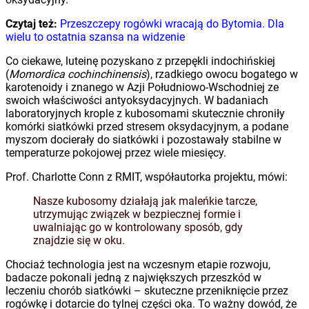
Czytaj też:
Przeszczepy rogówki wracają do Bytomia. Dla
wielu to ostatnia szansa na widzenie
Co ciekawe, luteinę pozyskano z przepękli indochińskiej
(
Momordica cochinchinensis
), rzadkiego owocu bogatego w
karotenoidy i znanego w Azji Południowo-Wschodniej ze
swoich właściwości antyoksydacyjnych. W badaniach
laboratoryjnych krople z kubosomami skutecznie chroniły
komórki siatkówki przed stresem oksydacyjnym, a podane
myszom docierały do siatkówki i pozostawały stabilne w
temperaturze pokojowej przez wiele miesięcy.
Prof. Charlotte Conn z RMIT, współautorka projektu, mówi:
Nasze kubosomy działają jak maleńkie tarcze,
utrzymując związek w bezpiecznej formie i
uwalniając go w kontrolowany sposób, gdy
znajdzie się w oku.
Chociaż technologia jest na wczesnym etapie rozwoju,
badacze pokonali jedną z największych przeszkód w
leczeniu chorób siatkówki – skuteczne przeniknięcie przez
rogówkę i dotarcie do tylnej części oka. To ważny dowód, że