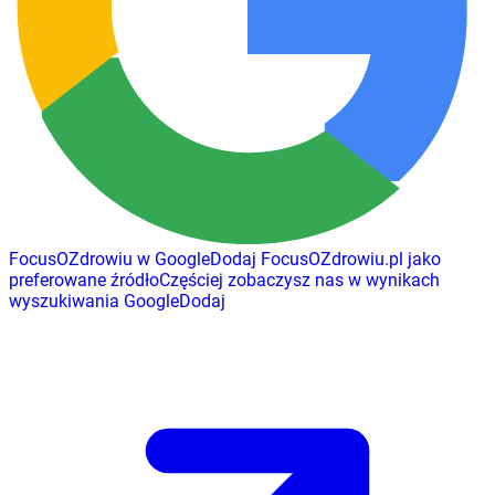
FocusOZdrowiu w Google
Dodaj
FocusOZdrowiu.pl
jako
preferowane źródło
Częściej zobaczysz nas w wynikach
wyszukiwania Google
Dodaj