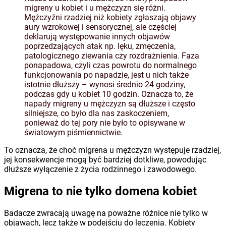
migreny u kobiet i u mężczyzn się różni.
Mężczyźni rzadziej niż kobiety zgłaszają objawy
aury wzrokowej i sensorycznej, ale częściej
deklarują występowanie innych objawów
poprzedzających atak np. lęku, zmęczenia,
patologicznego ziewania czy rozdrażnienia. Faza
ponapadowa, czyli czas powrotu do normalnego
funkcjonowania po napadzie, jest u nich także
istotnie dłuższy – wynosi średnio 24 godziny,
podczas gdy u kobiet 10 godzin. Oznacza to, że
napady migreny u mężczyzn są dłuższe i często
silniejsze, co było dla nas zaskoczeniem,
ponieważ do tej pory nie było to opisywane w
światowym piśmiennictwie.
To oznacza, że choć migrena u mężczyzn występuje rzadziej,
jej konsekwencje mogą być bardziej dotkliwe, powodując
dłuższe wyłączenie z życia rodzinnego i zawodowego.
Migrena to nie tylko domena kobiet
Badacze zwracają uwagę na poważne różnice nie tylko w
objawach, lecz także w podejściu do leczenia. Kobiety