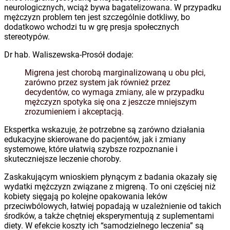
neurologicznych, wciąż bywa bagatelizowana. W przypadku
mężczyzn problem ten jest szczególnie dotkliwy, bo
dodatkowo wchodzi tu w grę presja społecznych
stereotypów.
Dr hab. Waliszewska-Prosół dodaje:
Migrena jest chorobą marginalizowaną u obu płci,
zarówno przez system jak również przez
decydentów, co wymaga zmiany, ale w przypadku
mężczyzn spotyka się ona z jeszcze mniejszym
zrozumieniem i akceptacją.
Ekspertka wskazuje, że potrzebne są zarówno działania
edukacyjne skierowane do pacjentów, jak i zmiany
systemowe, które ułatwią szybsze rozpoznanie i
skuteczniejsze leczenie choroby.
Zaskakującym wnioskiem płynącym z badania okazały się
wydatki mężczyzn związane z migreną. To oni częściej niż
kobiety sięgają po kolejne opakowania leków
przeciwbólowych, łatwiej popadają w uzależnienie od takich
środków, a także chętniej eksperymentują z suplementami
diety. W efekcie koszty ich “samodzielnego leczenia” są