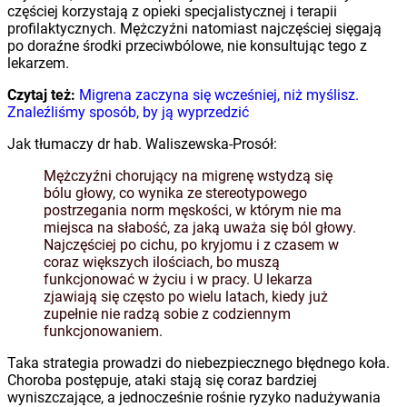
częściej korzystają z opieki specjalistycznej i terapii
profilaktycznych. Mężczyźni natomiast najczęściej sięgają
po doraźne środki przeciwbólowe, nie konsultując tego z
lekarzem.
Czytaj też:
Migrena zaczyna się wcześniej, niż myślisz.
Znaleźliśmy sposób, by ją wyprzedzić
Jak tłumaczy dr hab. Waliszewska-Prosół:
Mężczyźni chorujący na migrenę wstydzą się
bólu głowy, co wynika ze stereotypowego
postrzegania norm męskości, w którym nie ma
miejsca na słabość, za jaką uważa się ból głowy.
Najczęściej po cichu, po kryjomu i z czasem w
coraz większych ilościach, bo muszą
funkcjonować w życiu i w pracy. U lekarza
zjawiają się często po wielu latach, kiedy już
zupełnie nie radzą sobie z codziennym
funkcjonowaniem.
Taka strategia prowadzi do niebezpiecznego błędnego koła.
Choroba postępuje, ataki stają się coraz bardziej
wyniszczające, a jednocześnie rośnie ryzyko nadużywania