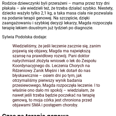
Rodzice dziewczynki byli przerażeni – mama przez trzy dni
płakała – ale wiedzieli też, że trzeba działać szybko. Niestety,
dziecko ważyło tylko 2,1 kg, a taka masa ciała nie pozwalała
na podanie terapii genowej. Na szczęście, dzięki
zaangażowaniu i szybkiej decyzji lekarzy, Magda rozpoczęła
terapię lekiem doustnym już tydzień po diagnozie.
Sylwia Podolska dodaje:
Wiedzieliśmy, że jeśli leczenie zacznie się, zanim
pojawią się objawy, Magda ma największą
szansę na prawidłowy rozwój. Pani doktor
natychmiast złożyła wniosek o lek do Zespołu
Koordynacyjnego ds. Leczenia Chorych na
Rdzeniowy Zanik Mięśni i lek dotarł do nas
błyskawicznie – osiem dni po tym, jak
otrzymaliśmy pierwszy wynik badania
przesiewowego, Magda rozpoczęła leczenie. I to
właśnie ono dało mi spokój – wiedziałam, że
nawet jeśli trzeba będzie poczekać na terapię
genową, to moja córka jest chroniona przed
objawami SMA i postępem choroby.