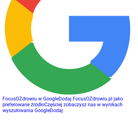
FocusOZdrowiu w Google
Dodaj
FocusOZdrowiu.pl
jako
preferowane źródło
Częściej zobaczysz nas w wynikach
wyszukiwania Google
Dodaj