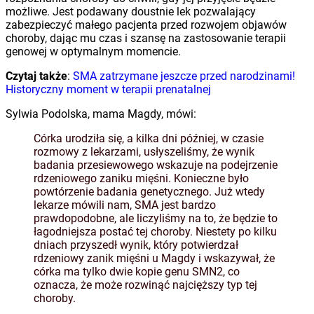
możliwe. Jest podawany doustnie lek pozwalający
zabezpieczyć małego pacjenta przed rozwojem objawów
choroby, dając mu czas i szansę na zastosowanie terapii
genowej w optymalnym momencie.
Czytaj także
:
SMA zatrzymane jeszcze przed narodzinami!
Historyczny moment w terapii prenatalnej
Sylwia Podolska, mama Magdy, mówi:
Córka urodziła się, a kilka dni później, w czasie
rozmowy z lekarzami, usłyszeliśmy, że wynik
badania przesiewowego wskazuje na podejrzenie
rdzeniowego zaniku mięśni. Konieczne było
powtórzenie badania genetycznego. Już wtedy
lekarze mówili nam, SMA jest bardzo
prawdopodobne, ale liczyliśmy na to, że będzie to
łagodniejsza postać tej choroby. Niestety po kilku
dniach przyszedł wynik, który potwierdzał
rdzeniowy zanik mięśni u Magdy i wskazywał, że
córka ma tylko dwie kopie genu SMN2, co
oznacza, że może rozwinąć najcięższy typ tej
choroby.