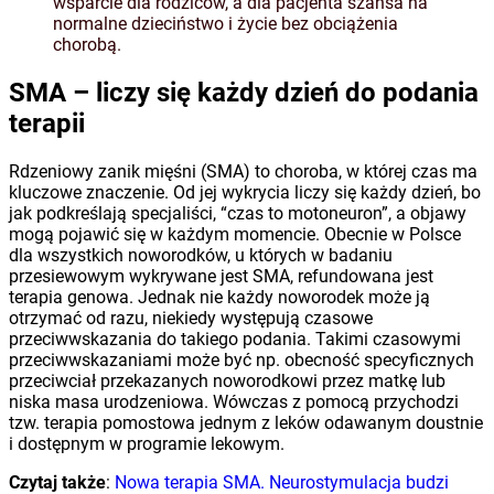
wsparcie dla rodziców, a dla pacjenta szansa na
normalne dzieciństwo i życie bez obciążenia
chorobą.
SMA – liczy się każdy dzień do podania
terapii
Rdzeniowy zanik mięśni (SMA) to choroba, w której czas ma
kluczowe znaczenie. Od jej wykrycia liczy się każdy dzień, bo
jak podkreślają specjaliści, “czas to motoneuron”, a objawy
mogą pojawić się w każdym momencie. Obecnie w Polsce
dla wszystkich noworodków, u których w badaniu
przesiewowym wykrywane jest SMA, refundowana jest
terapia genowa. Jednak nie każdy noworodek może ją
otrzymać od razu, niekiedy występują czasowe
przeciwwskazania do takiego podania. Takimi czasowymi
przeciwwskazaniami może być np. obecność specyficznych
przeciwciał przekazanych noworodkowi przez matkę lub
niska masa urodzeniowa. Wówczas z pomocą przychodzi
tzw. terapia pomostowa jednym z leków odawanym doustnie
i dostępnym w programie lekowym.
Czytaj także
:
Nowa terapia SMA. Neurostymulacja budzi