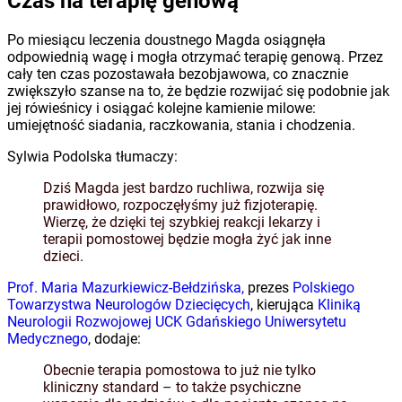
Czas na terapię genową
Po miesiącu leczenia doustnego Magda osiągnęła
odpowiednią wagę i mogła otrzymać terapię genową. Przez
cały ten czas pozostawała bezobjawowa, co znacznie
zwiększyło szanse na to, że będzie rozwijać się podobnie jak
jej rówieśnicy i osiągać kolejne kamienie milowe:
umiejętność siadania, raczkowania, stania i chodzenia.
Sylwia Podolska tłumaczy:
Dziś Magda jest bardzo ruchliwa, rozwija się
prawidłowo, rozpoczęłyśmy już fizjoterapię.
Wierzę, że dzięki tej szybkiej reakcji lekarzy i
terapii pomostowej będzie mogła żyć jak inne
dzieci.
Prof. Maria Mazurkiewicz-Bełdzińska,
prezes
Polskiego
Towarzystwa Neurologów Dziecięcych
, kierująca
Kliniką
Neurologii Rozwojowej UCK Gdańskiego Uniwersytetu
Medycznego
, dodaje:
Obecnie terapia pomostowa to już nie tylko
kliniczny standard – to także psychiczne