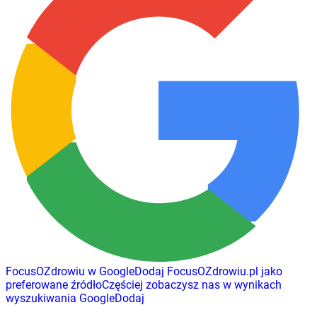
FocusOZdrowiu w Google
Dodaj
FocusOZdrowiu.pl
jako
preferowane źródło
Częściej zobaczysz nas w wynikach
wyszukiwania Google
Dodaj