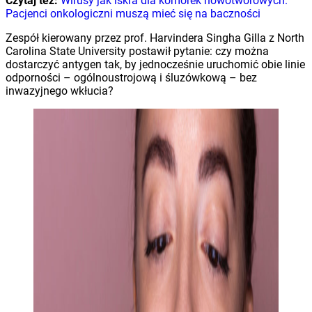
Czytaj też:
Wirusy jak iskra dla komórek nowotworowych.
Pacjenci onkologiczni muszą mieć się na baczności
Zespół kierowany przez prof. Harvindera Singha Gilla z North
Carolina State University postawił pytanie: czy można
dostarczyć antygen tak, by jednocześnie uruchomić obie linie
odporności – ogólnoustrojową i śluzówkową – bez
inwazyjnego wkłucia?