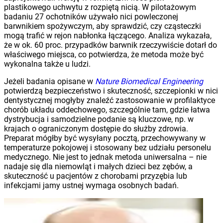
plastikowego uchwytu z rozpiętą nicią. W pilotażowym
badaniu 27 ochotników używało nici powleczonej
barwnikiem spożywczym, aby sprawdzić, czy cząsteczki
mogą trafić w rejon nabłonka łączącego. Analiza wykazała,
że w ok. 60 proc. przypadków barwnik rzeczywiście dotarł do
właściwego miejsca, co potwierdza, że metoda może być
wykonalna także u ludzi.
Jeżeli badania opisane w
Nature Biomedical Engineering
potwierdzą bezpieczeństwo i skuteczność, szczepionki w nici
dentystycznej mogłyby znaleźć zastosowanie w profilaktyce
chorób układu oddechowego, szczególnie tam, gdzie łatwa
dystrybucja i samodzielne podanie są kluczowe, np. w
krajach o ograniczonym dostępie do służby zdrowia.
Preparat mógłby być wysyłany pocztą, przechowywany w
temperaturze pokojowej i stosowany bez udziału personelu
medycznego. Nie jest to jednak metoda uniwersalna – nie
nadaje się dla niemowląt i małych dzieci bez zębów, a
skuteczność u pacjentów z chorobami przyzębia lub
infekcjami jamy ustnej wymaga osobnych badań.