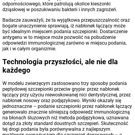
odpornościowego, które patrolują okolice kieszonki
dziąsłowej w poszukiwaniu bakterii i innych zagrożeń.
Badacze zauważyli, że ta wyjątkowa przepuszczalność oraz
bogate unaczynienie sprawiają, iż nabłonek łączący może
być idealnym miejscem podania szczepionki. Dostarczenie
antygenu w to miejsce może pozwolić na pobudzenie
odpowiedzi immunologicznej zarówno w miejscu podania,
jak i w całym organizmie.
Technologia przyszłości, ale nie dla
każdego
W modelu zwierzęcym zastosowano trzy sposoby podania
peptydowej szczepionki przeciw grypie: przez nabłonek
łączący przy użyciu niewoskowanej nici dentystycznej, przez
nabłonek nosowy oraz podjęzykowo. Wyniki okazały się
jednoznaczne – podanie szczepionki przez nabłonek łączący
generowało znacznie silniejszą odpowiedź immunologiczną
na błonach śluzowych niż metoda podjęzykowa, uznawana
dotąd za złoty standard doustnych szczepień. Skuteczność
tej drogi podania była porównywalna z najlepszym
możliwym scenariuszem dla szczepień donosowych – a