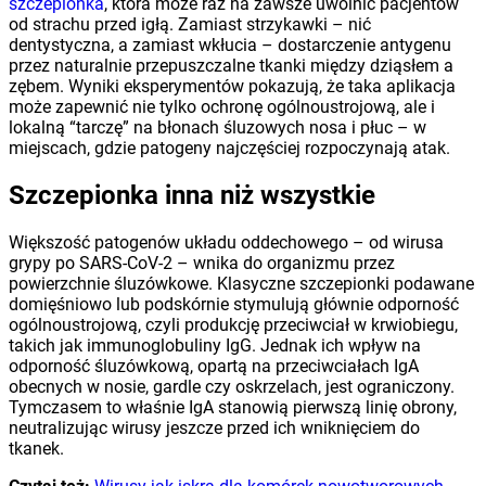
szczepionka
, która może raz na zawsze uwolnić pacjentów
od strachu przed igłą. Zamiast strzykawki – nić
dentystyczna, a zamiast wkłucia – dostarczenie antygenu
przez naturalnie przepuszczalne tkanki między dziąsłem a
zębem. Wyniki eksperymentów pokazują, że taka aplikacja
może zapewnić nie tylko ochronę ogólnoustrojową, ale i
lokalną “tarczę” na błonach śluzowych nosa i płuc – w
miejscach, gdzie patogeny najczęściej rozpoczynają atak.
Szczepionka inna niż wszystkie
Większość patogenów układu oddechowego – od wirusa
grypy po SARS-CoV-2 – wnika do organizmu przez
powierzchnie śluzówkowe. Klasyczne szczepionki podawane
domięśniowo lub podskórnie stymulują głównie odporność
ogólnoustrojową, czyli produkcję przeciwciał w krwiobiegu,
takich jak immunoglobuliny IgG. Jednak ich wpływ na
odporność śluzówkową, opartą na przeciwciałach IgA
obecnych w nosie, gardle czy oskrzelach, jest ograniczony.
Tymczasem to właśnie IgA stanowią pierwszą linię obrony,
neutralizując wirusy jeszcze przed ich wniknięciem do
tkanek.