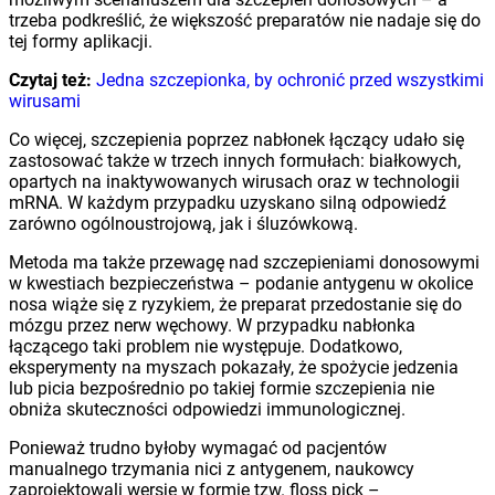
trzeba podkreślić, że większość preparatów nie nadaje się do
tej formy aplikacji.
Czytaj też:
Jedna szczepionka, by ochronić przed wszystkimi
wirusami
Co więcej, szczepienia poprzez nabłonek łączący udało się
zastosować także w trzech innych formułach: białkowych,
opartych na inaktywowanych wirusach oraz w technologii
mRNA. W każdym przypadku uzyskano silną odpowiedź
zarówno ogólnoustrojową, jak i śluzówkową.
Metoda ma także przewagę nad szczepieniami donosowymi
w kwestiach bezpieczeństwa – podanie antygenu w okolice
nosa wiąże się z ryzykiem, że preparat przedostanie się do
mózgu przez nerw węchowy. W przypadku nabłonka
łączącego taki problem nie występuje. Dodatkowo,
eksperymenty na myszach pokazały, że spożycie jedzenia
lub picia bezpośrednio po takiej formie szczepienia nie
obniża skuteczności odpowiedzi immunologicznej.
Ponieważ trudno byłoby wymagać od pacjentów
manualnego trzymania nici z antygenem, naukowcy
zaprojektowali wersję w formie tzw. floss pick –