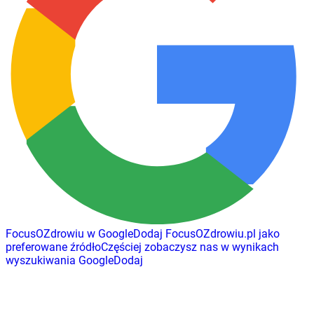
FocusOZdrowiu w Google
Dodaj
FocusOZdrowiu.pl
jako
preferowane źródło
Częściej zobaczysz nas w wynikach
wyszukiwania Google
Dodaj