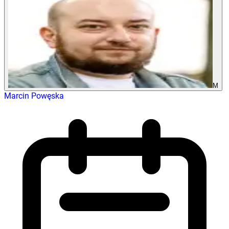
M
Marcin Powęska