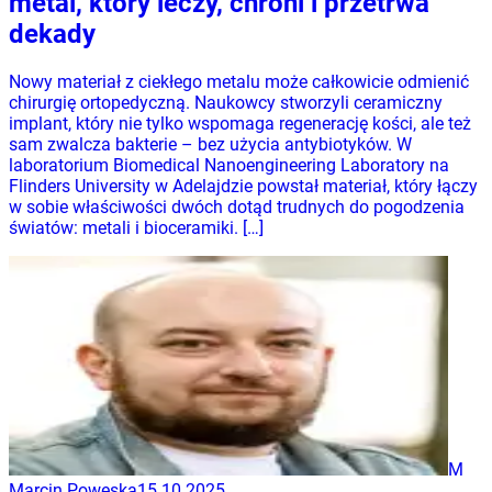
metal, który leczy, chroni i przetrwa
dekady
Nowy materiał z ciekłego metalu może całkowicie odmienić
chirurgię ortopedyczną. Naukowcy stworzyli ceramiczny
implant, który nie tylko wspomaga regenerację kości, ale też
sam zwalcza bakterie – bez użycia antybiotyków. W
laboratorium Biomedical Nanoengineering Laboratory na
Flinders University w Adelajdzie powstał materiał, który łączy
w sobie właściwości dwóch dotąd trudnych do pogodzenia
światów: metali i bioceramiki. […]
M
Marcin Powęska
15.10.2025