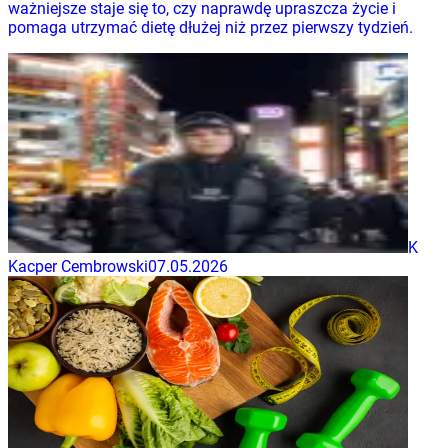
ważniejsze staje się to, czy naprawdę upraszcza życie i
pomaga utrzymać dietę dłużej niż przez pierwszy tydzień.
K
Kacper Cembrowski
07.05.2026