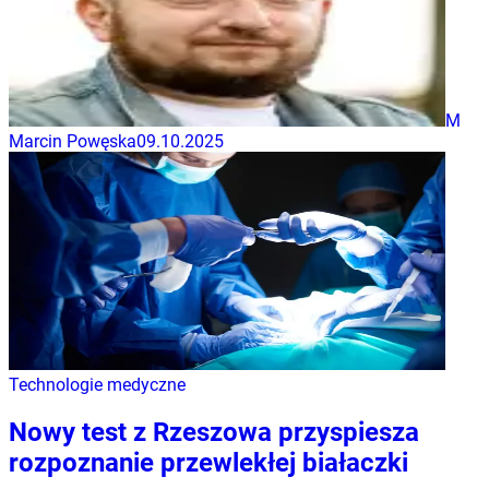
M
Marcin Powęska
09.10.2025
Technologie medyczne
Nowy test z Rzeszowa przyspiesza
rozpoznanie przewlekłej białaczki