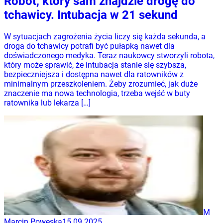
Robot, który sam znajdzie drogę do
tchawicy. Intubacja w 21 sekund
W sytuacjach zagrożenia życia liczy się każda sekunda, a
droga do tchawicy potrafi być pułapką nawet dla
doświadczonego medyka. Teraz naukowcy stworzyli robota,
który może sprawić, że intubacja stanie się szybsza,
bezpieczniejsza i dostępna nawet dla ratowników z
minimalnym przeszkoleniem. Żeby zrozumieć, jak duże
znaczenie ma nowa technologia, trzeba wejść w buty
ratownika lub lekarza […]
M
Marcin Powęska
15.09.2025