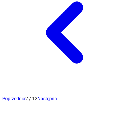
Poprzednia
2
/
12
Następna