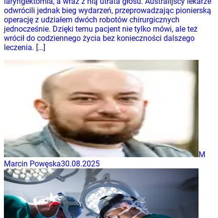
laryngektomia, a wraz z nią utrata głosu. Australijscy lekarze
odwrócili jednak bieg wydarzeń, przeprowadzając pionierską
operację z udziałem dwóch robotów chirurgicznych
jednocześnie. Dzięki temu pacjent nie tylko mówi, ale też
wrócił do codziennego życia bez konieczności dalszego
leczenia. […]
M
Marcin Powęska
30.08.2025