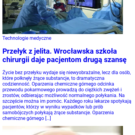
Technologie medyczne
Przełyk z jelita. Wrocławska szkoła
chirurgii daje pacjentom drugą szansę
Życie bez przełyku wydaje się niewyobrażalne, lecz dla osób,
które połknęły żrące substancje, to dramatyczna
codzienność. Oparzenia chemiczne górnego odcinka
przewodu pokarmowego prowadzą do ciężkich zwężeń i
zrostów, odbierając możliwość normalnego połykania. Na
szczęście można im pomóc. Każdego roku lekarze spotykają
pacjentów, którzy w wyniku wypadków lub prób
samobójczych połykają żrące substancje. Oparzenia
chemiczne górnego […]