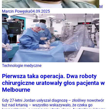
M
Marcin Powęska
04.09.2025
Technologie medyczne
Pierwsza taka operacja. Dwa roboty
chirurgiczne uratowały głos pacjenta w
Melbourne
Gdy 27-letni Jordan usłyszał diagnozę – złośliwy nowotwór
tuż nad krtanią – wszystko wskazywało, że czeka go