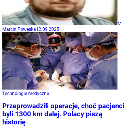
M
Marcin Powęska
12.09.2025
Technologie medyczne
Przeprowadzili operacje, choć pacjenci
byli 1300 km dalej. Polacy piszą
historię