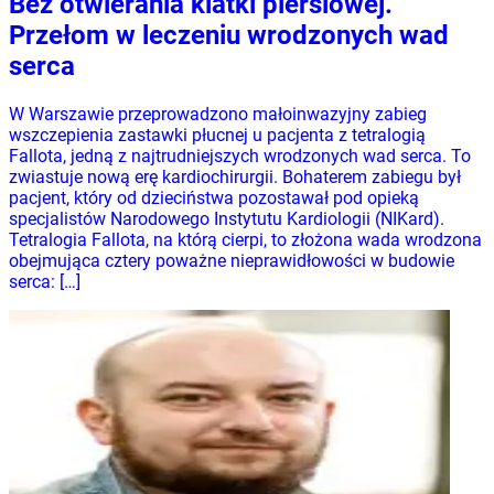
Bez otwierania klatki piersiowej.
Przełom w leczeniu wrodzonych wad
serca
W Warszawie przeprowadzono małoinwazyjny zabieg
wszczepienia zastawki płucnej u pacjenta z tetralogią
Fallota, jedną z najtrudniejszych wrodzonych wad serca. To
zwiastuje nową erę kardiochirurgii. Bohaterem zabiegu był
pacjent, który od dzieciństwa pozostawał pod opieką
specjalistów Narodowego Instytutu Kardiologii (NIKard).
Tetralogia Fallota, na którą cierpi, to złożona wada wrodzona
obejmująca cztery poważne nieprawidłowości w budowie
serca: […]