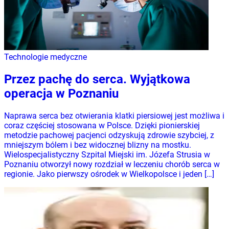
Technologie medyczne
Przez pachę do serca. Wyjątkowa
operacja w Poznaniu
Naprawa serca bez otwierania klatki piersiowej jest możliwa i
coraz częściej stosowana w Polsce. Dzięki pionierskiej
metodzie pachowej pacjenci odzyskują zdrowie szybciej, z
mniejszym bólem i bez widocznej blizny na mostku.
Wielospecjalistyczny Szpital Miejski im. Józefa Strusia w
Poznaniu otworzył nowy rozdział w leczeniu chorób serca w
regionie. Jako pierwszy ośrodek w Wielkopolsce i jeden […]