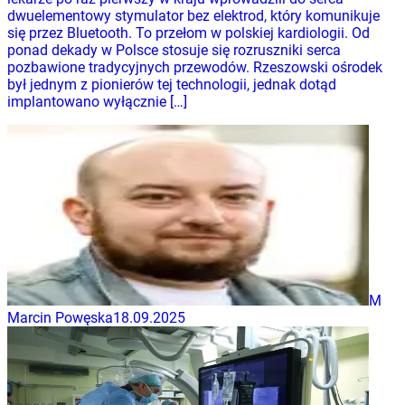
dwuelementowy stymulator bez elektrod, który komunikuje
się przez Bluetooth. To przełom w polskiej kardiologii. Od
ponad dekady w Polsce stosuje się rozruszniki serca
pozbawione tradycyjnych przewodów. Rzeszowski ośrodek
był jednym z pionierów tej technologii, jednak dotąd
implantowano wyłącznie […]
M
Marcin Powęska
18.09.2025