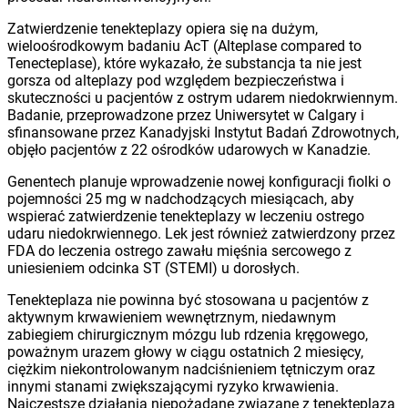
Zatwierdzenie tenekteplazy opiera się na dużym,
wieloośrodkowym badaniu AcT (Alteplase compared to
Tenecteplase), które wykazało, że substancja ta nie jest
gorsza od alteplazy pod względem bezpieczeństwa i
skuteczności u pacjentów z ostrym udarem niedokrwiennym.
Badanie, przeprowadzone przez Uniwersytet w Calgary i
sfinansowane przez Kanadyjski Instytut Badań Zdrowotnych,
objęło pacjentów z 22 ośrodków udarowych w Kanadzie.
Genentech planuje wprowadzenie nowej konfiguracji fiolki o
pojemności 25 mg w nadchodzących miesiącach, aby
wspierać zatwierdzenie tenekteplazy w leczeniu ostrego
udaru niedokrwiennego. Lek jest również zatwierdzony przez
FDA do leczenia ostrego zawału mięśnia sercowego z
uniesieniem odcinka ST (STEMI) u dorosłych.
Tenekteplaza nie powinna być stosowana u pacjentów z
aktywnym krwawieniem wewnętrznym, niedawnym
zabiegiem chirurgicznym mózgu lub rdzenia kręgowego,
poważnym urazem głowy w ciągu ostatnich 2 miesięcy,
ciężkim niekontrolowanym nadciśnieniem tętniczym oraz
innymi stanami zwiększającymi ryzyko krwawienia.
Najczęstsze działania niepożądane związane z tenekteplazą