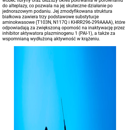
wobec fibryny oraz dłuższy okres półtrwania w porównaniu
do alteplazy, co pozwala na jej skuteczne działanie po
jednorazowym podaniu. Jej zmodyfikowana struktura
białkowa zawiera trzy podstawowe substytucje
aminokwasowe (T103N, N117Q i KHRR296-299AAAA), które
odpowiadają za zwiększoną oporność na inaktywację przez
inhibitor aktywatora plazminogenu 1 (PAI-1), a także za
wspomnianą wydłużoną aktywność w krążeniu.