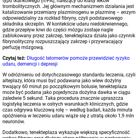
typu tkankowego (rt-PA), należący do klasy leków
trombolitycznych. Jej głównym mechanizmem działania jest
katalizowanie przemiany plazminogenu w plazminę – enzym
odpowiedzialny za rozkład fibryny, czyli podstawowego
składnika skrzeplin. W kontekście udaru niedokrwiennego,
gdzie przepływ krwi do części mózgu zostaje nagle
zablokowany przez zakrzep, tenekteplaza działa jako czynnik
fibrynolityczny rozpuszczający zakrzep i przywracający
perfuzję mózgową.
Czytaj też:
Długość telomerów pomoże przewidzieć ryzyko
udaru, demencji i depresji
W odróżnieniu od dotychczasowego standardu leczenia, czyli
alteplazy, która musi być podawana jako wlew dożylny
trwający 60 minut po początkowym bolusie, tenekteplaza
może być podana jako pojedyncza dożylna dawka w ciągu
zaledwie 5 sekund. Taka procedura znacznie upraszcza
logistykę leczenia w ostrych warunkach klinicznych, gdzie
czas odgrywa kluczową rolę – według badań, każda minuta
opóźnienia w leczeniu udaru wiąże się z utratą około 1,9 mln
neuronów.
Dodatkowo, tenekteplaza wykazuje większą specyficzność