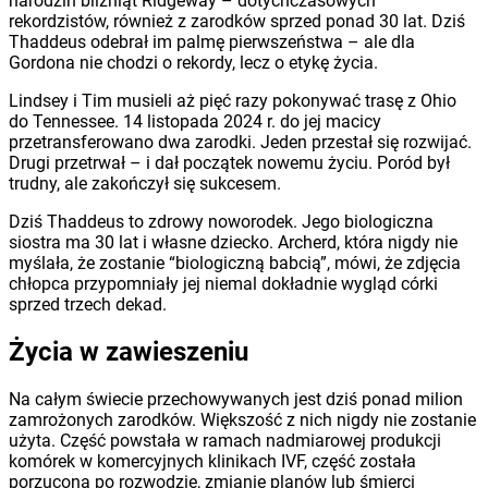
narodzin bliźniąt Ridgeway – dotychczasowych
rekordzistów, również z zarodków sprzed ponad 30 lat. Dziś
Thaddeus odebrał im palmę pierwszeństwa – ale dla
Gordona nie chodzi o rekordy, lecz o etykę życia.
Lindsey i Tim musieli aż pięć razy pokonywać trasę z Ohio
do Tennessee. 14 listopada 2024 r. do jej macicy
przetransferowano dwa zarodki. Jeden przestał się rozwijać.
Drugi przetrwał – i dał początek nowemu życiu. Poród był
trudny, ale zakończył się sukcesem.
Dziś Thaddeus to zdrowy noworodek. Jego biologiczna
siostra ma 30 lat i własne dziecko. Archerd, która nigdy nie
myślała, że zostanie “biologiczną babcią”, mówi, że zdjęcia
chłopca przypomniały jej niemal dokładnie wygląd córki
sprzed trzech dekad.
Życia w zawieszeniu
Na całym świecie przechowywanych jest dziś ponad milion
zamrożonych zarodków. Większość z nich nigdy nie zostanie
użyta. Część powstała w ramach nadmiarowej produkcji
komórek w komercyjnych klinikach IVF, część została
porzucona po rozwodzie, zmianie planów lub śmierci