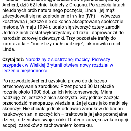
Archerd, dziś 62-letniej kobiety z Oregonu. Po sześciu latach
nieudanych prób naturalnego poczęcia, Linda i jej mąż
zdecydowali się na zapłodnienie in vitro (IVF) – wówczas
kosztowną i jeszcze nie do końca akceptowaną społecznie
metodę. W maju 1994 r. udało się stworzyć cztery zarodki.
Jeden z nich został wykorzystany od razu i doprowadził do
narodzin zdrowej dziewczynki. Trzy pozostałe trafiły do
zamrażarki – “moje trzy małe nadzieje”, jak mówiła o nich
Linda.
Czytaj też:
Narodziny z siostrzanej macicy. Pierwszy
przypadek w Wielkiej Brytanii otwiera nowy rozdział w
leczeniu niepłodności
Po rozwodzie Archerd uzyskała prawo do dalszego
przechowywania zarodków. Przez ponad 30 lat płaciła
rocznie około 1000 dol. za ich kriokonserwację. Miała
nadzieję, że jeszcze z nich skorzysta. Gdy jednak zaczęła
przechodzić menopauzę, wiedziała, że jej czas jako matki się
skończył. Nie chciała jednak oddawać zarodków do badań
naukowych ani niszczyć ich – traktowała je jako potencjalne
dzieci, rodzeństwo swojej córki. Dlatego zaczęła szukać opcji
adopcji zarodków z zachowaniem kontaktu.