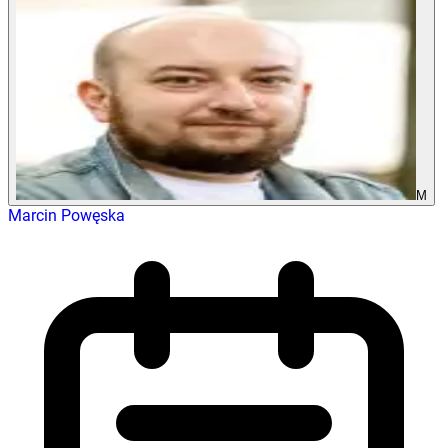
M
Marcin Powęska