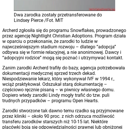
Dwa zarodka zostały przetransferowane do
Lindsey Pierce /Fot. MIT
Archerd zgłosiła się do programu Snowflakes, prowadzonego
przez agencję Nightlight Christian Adoptions. Program działa
w oparciu o przekonanie, że zarodki to ludzie w
najwcześniejszym stadium rozwoju – dlatego “adopcja”
odbywa się w formie relacyjnej, a nie anonimowej. Dawcy i
“adopcyjni rodzice” mogą się poznać i utrzymywać kontakt.
Zanim zarodki Archerd trafiły do bazy, agencja potrzebowała
dokumentacji medycznej sprzed trzech dekad.
Niespodziewanie lekarz, który wykonywał IVF w 1994 r.,
wciąż praktykował. Odszukał starą dokumentację –
częściowo ręcznie pisaną – w piwnicy własnego domu.
Dopiero wtedy zarodki Lindy mogły trafić do tzw. puli
trudnych przypadków – programu Open Hearts.
Zarodki stworzone tak dawno temu rzadko są przyjmowane
przez kliniki – około 90 proc. z nich odrzuca możliwość
transferu zarodków starszych niż 10-15 lat. Niektóre
placówki boją się odpowiedzialności prawnej lub obniżonej