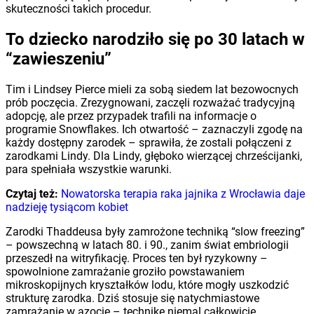
skuteczności takich procedur.
To dziecko narodziło się po 30 latach w
“zawieszeniu”
Tim i Lindsey Pierce mieli za sobą siedem lat bezowocnych
prób poczęcia. Zrezygnowani, zaczęli rozważać tradycyjną
adopcję, ale przez przypadek trafili na informacje o
programie Snowflakes. Ich otwartość – zaznaczyli zgodę na
każdy dostępny zarodek – sprawiła, że zostali połączeni z
zarodkami Lindy. Dla Lindy, głęboko wierzącej chrześcijanki,
para spełniała wszystkie warunki.
Czytaj też:
Nowatorska terapia raka jajnika z Wrocławia daje
nadzieję tysiącom kobiet
Zarodki Thaddeusa były zamrożone techniką “slow freezing”
– powszechną w latach 80. i 90., zanim świat embriologii
przeszedł na witryfikację. Proces ten był ryzykowny –
spowolnione zamrażanie groziło powstawaniem
mikroskopijnych kryształków lodu, które mogły uszkodzić
strukturę zarodka. Dziś stosuje się natychmiastowe
zamrażanie w azocie – technikę niemal całkowicie