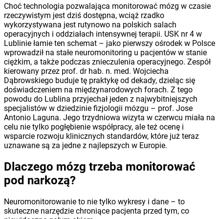
Choć technologia pozwalająca monitorować mózg w czasie
rzeczywistym jest dziś dostępna, wciąż rzadko
wykorzystywana jest rutynowo na polskich salach
operacyjnych i oddziałach intensywnej terapii. USK nr 4 w
Lublinie łamie ten schemat – jako pierwszy ośrodek w Polsce
wprowadził na stałe neuromonitoring u pacjentów w stanie
ciężkim, a także podczas znieczulenia operacyjnego. Zespół
kierowany przez prof. dr hab. n. med. Wojciecha
Dąbrowskiego buduje tę praktykę od dekady, dzieląc się
doświadczeniem na międzynarodowych forach. Z tego
powodu do Lublina przyjechał jeden z najwybitniejszych
specjalistów w dziedzinie fizjologii mózgu – prof. Jose
Antonio Laguna. Jego trzydniowa wizyta w czerwcu miała na
celu nie tylko pogłębienie współpracy, ale też ocenę i
wsparcie rozwoju klinicznych standardów, które już teraz
uznawane są za jedne z najlepszych w Europie.
Dlaczego mózg trzeba monitorować
pod narkozą?
Neuromonitorowanie to nie tylko wykresy i dane – to
skuteczne narzędzie chroniące pacjenta przed tym, co