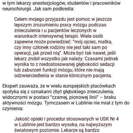
w tym lekarzy anestezjologów, studentów i pracowników
neurochirurgii. Jak sam podkreśla:
Celem mojego przyjazdu jest pomoc w jeszcze
lepszym zrozumieniu pracy mózgu podczas
znieczulenia i u pacjentów leczonych w
warunkach intensywnej terapii. Wiele osób
zapewne może powiedzieć: “mój ojciec, matka,
czy inny członek rodziny nie jest taki sam po
operacji, jak przed nią”. Może być tak nawet, jeśli
lekarz zrobił wszystko jak należy. Czasami jednak
wynika to z niedostosowanej głębokości sedacji
lub zaburzeń funkcji mózgu, które nie mają
odzwierciedlenia w stanie klinicznym pacjenta.
Ekspert zauważa, że w wielu europejskich placówkach
spotyka się z oznakami zbyt głębokiego znieczulenia,
widocznymi w postaci “czarnej, pionowej linii” – braku
aktywności mózgu. Tymczasem w Lublinie nie miał z tym do
czynienia:
Jakość opieki i procedur stosowanych w USK Nr 4
w Lublinie jest bardzo wysoka, na najwyższym
światowym poziomie. Lekarze są bardzo