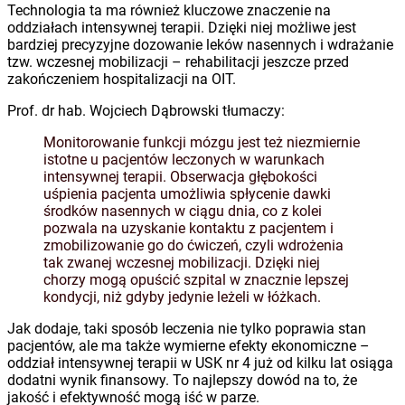
Technologia ta ma również kluczowe znaczenie na
oddziałach intensywnej terapii. Dzięki niej możliwe jest
bardziej precyzyjne dozowanie leków nasennych i wdrażanie
tzw. wczesnej mobilizacji – rehabilitacji jeszcze przed
zakończeniem hospitalizacji na OIT.
Prof. dr hab. Wojciech Dąbrowski tłumaczy:
Monitorowanie funkcji mózgu jest też niezmiernie
istotne u pacjentów leczonych w warunkach
intensywnej terapii. Obserwacja głębokości
uśpienia pacjenta umożliwia spłycenie dawki
środków nasennych w ciągu dnia, co z kolei
pozwala na uzyskanie kontaktu z pacjentem i
zmobilizowanie go do ćwiczeń, czyli wdrożenia
tak zwanej wczesnej mobilizacji. Dzięki niej
chorzy mogą opuścić szpital w znacznie lepszej
kondycji, niż gdyby jedynie leżeli w łóżkach.
Jak dodaje, taki sposób leczenia nie tylko poprawia stan
pacjentów, ale ma także wymierne efekty ekonomiczne –
oddział intensywnej terapii w USK nr 4 już od kilku lat osiąga
dodatni wynik finansowy. To najlepszy dowód na to, że
jakość i efektywność mogą iść w parze.