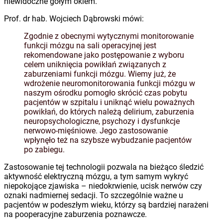
niewidoczne gołym okiem.
Prof. dr hab. Wojciech Dąbrowski mówi:
Zgodnie z obecnymi wytycznymi monitorowanie
funkcji mózgu na sali operacyjnej jest
rekomendowane jako postępowanie z wyboru
celem uniknięcia powikłań związanych z
zaburzeniami funkcji mózgu. Wiemy już, że
wdrożenie neuromonitorowania funkcji mózgu w
naszym ośrodku pomogło skrócić czas pobytu
pacjentów w szpitalu i uniknąć wielu poważnych
powikłań, do których należą delirium, zaburzenia
neuropsychologiczne, psychozy i dysfunkcje
nerwowo-mięśniowe. Jego zastosowanie
wpłynęło też na szybsze wybudzanie pacjentów
po zabiegu.
Zastosowanie tej technologii pozwala na bieżąco śledzić
aktywność elektryczną mózgu, a tym samym wykryć
niepokojące zjawiska – niedokrwienie, ucisk nerwów czy
oznaki nadmiernej sedacji. To szczególnie ważne u
pacjentów w podeszłym wieku, którzy są bardziej narażeni
na pooperacyjne zaburzenia poznawcze.