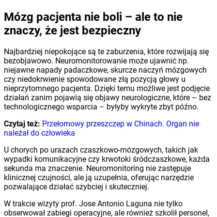
Mózg pacjenta nie boli – ale to nie
znaczy, że jest bezpieczny
Najbardziej niepokojące są te zaburzenia, które rozwijają się
bezobjawowo. Neuromonitorowanie może ujawnić np.
niejawne napady padaczkowe, skurcze naczyń mózgowych
czy niedokrwienie spowodowane złą pozycją głowy u
nieprzytomnego pacjenta. Dzięki temu możliwe jest podjęcie
działań zanim pojawią się objawy neurologiczne, które – bez
technologicznego wsparcia – byłyby wykryte zbyt późno.
Czytaj też:
Przełomowy przeszczep w Chinach. Organ nie
należał do człowieka
U chorych po urazach czaszkowo-mózgowych, takich jak
wypadki komunikacyjne czy krwotoki śródczaszkowe, każda
sekunda ma znaczenie. Neuromonitoring nie zastępuje
klinicznej czujności, ale ją uzupełnia, oferując narzędzie
pozwalające działać szybciej i skuteczniej.
W trakcie wizyty prof. Jose Antonio Laguna nie tylko
obserwował zabiegi operacyjne, ale również szkolił personel,