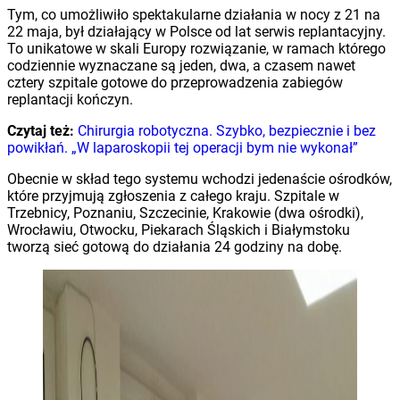
Tym, co umożliwiło spektakularne działania w nocy z 21 na
22 maja, był działający w Polsce od lat serwis replantacyjny.
To unikatowe w skali Europy rozwiązanie, w ramach którego
codziennie wyznaczane są jeden, dwa, a czasem nawet
cztery szpitale gotowe do przeprowadzenia zabiegów
replantacji kończyn.
Czytaj też:
Chirurgia robotyczna. Szybko, bezpiecznie i bez
powikłań. „W laparoskopii tej operacji bym nie wykonał”
Obecnie w skład tego systemu wchodzi jedenaście ośrodków,
które przyjmują zgłoszenia z całego kraju. Szpitale w
Trzebnicy, Poznaniu, Szczecinie, Krakowie (dwa ośrodki),
Wrocławiu, Otwocku, Piekarach Śląskich i Białymstoku
tworzą sieć gotową do działania 24 godziny na dobę.