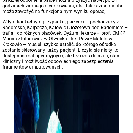
bardziej odporne, a palce można przyszyć nawet po 24
godzinach zimnego niedokrwienia, ale i tak każda minuta
może zaważyć na funkcjonalnym wyniku operacji.
W tym konkretnym przypadku, pacjenci – pochodzący z
Radomska, Karpacza, Katowic i Józefowa pod Radomiem –
trafiali do różnych placówek. Dyżurni lekarze – prof. CMKP
Marcin Złotorowicz w Otwocku i lek. Paweł Maleta w
Krakowie – musieli szybko ustalić, do którego ośrodka
zostanie skierowany każdy pacjent. Liczyła się nie tylko
dostępność sal operacyjnych, ale też czas dojazdu, stan
kliniczny i możliwość odpowiedniego zabezpieczenia
fragmentów amputowanych.