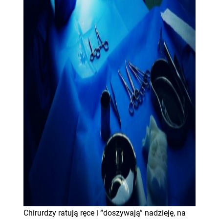
Chirurdzy ratują ręce i “doszywają” nadzieję, na