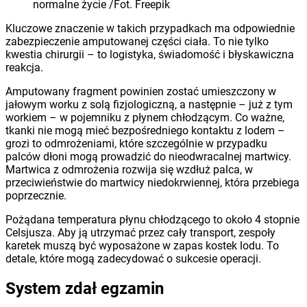
normalne życie /Fot. Freepik
Kluczowe znaczenie w takich przypadkach ma odpowiednie
zabezpieczenie amputowanej części ciała. To nie tylko
kwestia chirurgii – to logistyka, świadomość i błyskawiczna
reakcja.
Amputowany fragment powinien zostać umieszczony w
jałowym worku z solą fizjologiczną, a następnie – już z tym
workiem – w pojemniku z płynem chłodzącym. Co ważne,
tkanki nie mogą mieć bezpośredniego kontaktu z lodem –
grozi to odmrożeniami, które szczególnie w przypadku
palców dłoni mogą prowadzić do nieodwracalnej martwicy.
Martwica z odmrożenia rozwija się wzdłuż palca, w
przeciwieństwie do martwicy niedokrwiennej, która przebiega
poprzecznie.
Pożądana temperatura płynu chłodzącego to około 4 stopnie
Celsjusza. Aby ją utrzymać przez cały transport, zespoły
karetek muszą być wyposażone w zapas kostek lodu. To
detale, które mogą zadecydować o sukcesie operacji.
System zdał egzamin