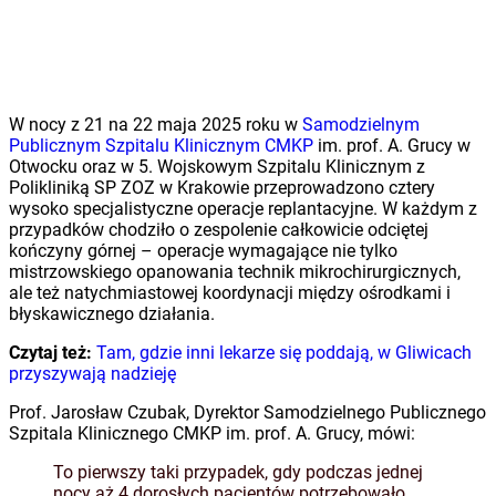
W nocy z 21 na 22 maja 2025 roku w
Samodzielnym
Publicznym Szpitalu Klinicznym CMKP
im. prof. A. Grucy w
Otwocku oraz w 5. Wojskowym Szpitalu Klinicznym z
Polikliniką SP ZOZ w Krakowie przeprowadzono cztery
wysoko specjalistyczne operacje replantacyjne. W każdym z
przypadków chodziło o zespolenie całkowicie odciętej
kończyny górnej – operacje wymagające nie tylko
mistrzowskiego opanowania technik mikrochirurgicznych,
ale też natychmiastowej koordynacji między ośrodkami i
błyskawicznego działania.
Czytaj też:
Tam, gdzie inni lekarze się poddają, w Gliwicach
przyszywają nadzieję
Prof. Jarosław Czubak, Dyrektor Samodzielnego Publicznego
Szpitala Klinicznego CMKP im. prof. A. Grucy, mówi:
To pierwszy taki przypadek, gdy podczas jednej
nocy aż 4 dorosłych pacjentów potrzebowało