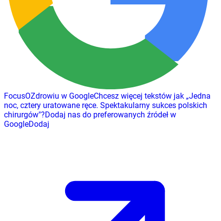
FocusOZdrowiu w Google
Chcesz więcej tekstów jak
„
Jedna
noc, cztery uratowane ręce. Spektakularny sukces polskich
chirurgów
"
?
Dodaj nas do preferowanych źródeł w
Google
Dodaj