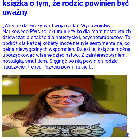
książka o tym, że rodzic powinien być
uważny
„Wredne dziewczyny i Twoja córka” Wydawnictwa
Naukowego PWN to lektura nie tylko dla mam nastoletnich
dziewcząt, ale także dla nauczycieli, psychoterapeutów. To
podróż dla każdej kobiety może nie tyle sentymentalna, co
pełna niewygodnych wspomnień. Dzięki tej książce można
uporządkować własne dzieciństwo. Z zainteresowaniem,
nostalgią, smutkiem. Sięgnąć po nią powinien rodzic
nauczyciel, trener. Pozycja powinna się […]
B