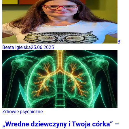
B
Beata Igielska
25.06.2025
Zdrowie psychiczne
„Wredne dziewczyny i Twoja córka” –