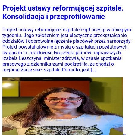
Projekt ustawy reformującej szpitale.
Konsolidacja i przeprofilowanie
Projekt ustawy reformującej szpitale rząd przyjął w ubiegłym
tygodniu. Jego założeniem jest elastyczne przekształcanie
oddziałów i dobrowolne łączenie placówek przez samorządy.
Projekt powstał głównie z myślą o szpitalach powiatowych,
by dać m.in. możliwość tworzenia planów naprawczych.
Izabela Leszczyna, minister zdrowia, w czasie spotkania
prasowego z dziennikarzami podkreśliła, że chodzi o
racjonalizację sieci szpitali. Ponadto, jest […]