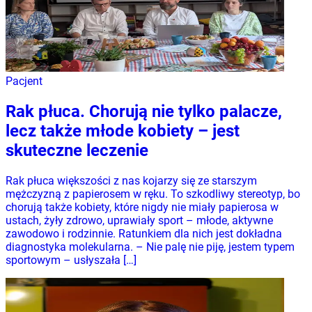
Pacjent
Rak płuca. Chorują nie tylko palacze,
lecz także młode kobiety – jest
skuteczne leczenie
Rak płuca większości z nas kojarzy się ze starszym
mężczyzną z papierosem w ręku. To szkodliwy stereotyp, bo
chorują także kobiety, które nigdy nie miały papierosa w
ustach, żyły zdrowo, uprawiały sport – młode, aktywne
zawodowo i rodzinnie. Ratunkiem dla nich jest dokładna
diagnostyka molekularna. – Nie palę nie piję, jestem typem
sportowym – usłyszała […]