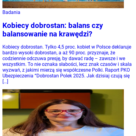
Badania
Kobiecy dobrostan: balans czy
balansowanie na krawędzi?
Kobiecy dobrostan. Tylko 4,5 proc. kobiet w Polsce deklaruje
bardzo wysoki dobrostan, a aż 90 proc. przyznaje, że
codziennie odczuwa presję, by dawać radę – zawsze i we
wszystkim. To nie oznaka słabości, lecz znak czasów i skala
wyzwań, z jakimi mierzą się współczesne Polki. Raport PKO
Ubezpieczenia “Dobrostan Polek 2025. Jak dzisiaj czują się
[…]