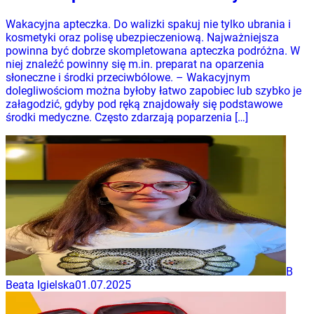
Wakacyjna apteczka. Do walizki spakuj nie tylko ubrania i
kosmetyki oraz polisę ubezpieczeniową. Najważniejsza
powinna być dobrze skompletowana apteczka podróżna. W
niej znaleźć powinny się m.in. preparat na oparzenia
słoneczne i środki przeciwbólowe. – Wakacyjnym
dolegliwościom można byłoby łatwo zapobiec lub szybko je
załagodzić, gdyby pod ręką znajdowały się podstawowe
środki medyczne. Często zdarzają poparzenia […]
B
Beata Igielska
01.07.2025