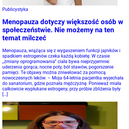
Publicystyka
Menopauza dotyczy większość osób w
społeczeństwie. Nie możemy na ten
temat milczeć
Menopauza, wiążąca się z wygaszeniem funkcji jajników i
spadkiem estrogenów czeka każdą kobietę. W czasie
„zmiany oprogramowania” ciała bywa nieprzyjemnie:
uderzenia gorąca, nocne poty, ból stawów, pogorszenie
pamięci. Te objawy można zniwelować za pomocą
nowoczesnych leków. – Moja 64-letnia pacjentka wyjechała
do sanatorium, gdzie poznała mężczyznę. Ponieważ miała
całkowicie wypłukane estrogeny, przy próbie zbliżenia były
[…]