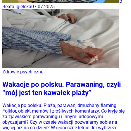
B
Beata Igielska
07.07.2025
Zdrowie psychiczne
Wakacje po polsku. Parawaning, czyli
“mój jest ten kawałek plaży”
Wakacje po polsku. Plaża, parawan, dmuchany flaming.
Folklor, obiekt memów i złośliwych komentarzy. Co kryje się
za zjawiskiem parawaningu i innymi urlopowymi
obyczajami? Czy w czasie wakacji pozwalamy sobie na
więcej niż na co dzień? W słoneczne letnie dni wybrzeże