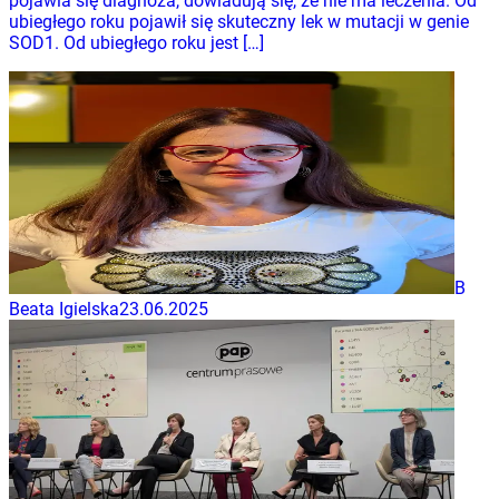
pojawia się diagnoza, dowiadują się, że nie ma leczenia. Od
ubiegłego roku pojawił się skuteczny lek w mutacji w genie
SOD1. Od ubiegłego roku jest […]
B
Beata Igielska
23.06.2025