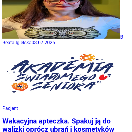
B
Beata Igielska
03.07.2025
Pacjent
Wakacyjna apteczka. Spakuj ją do
walizki oprócz ubrań i kosmetyków