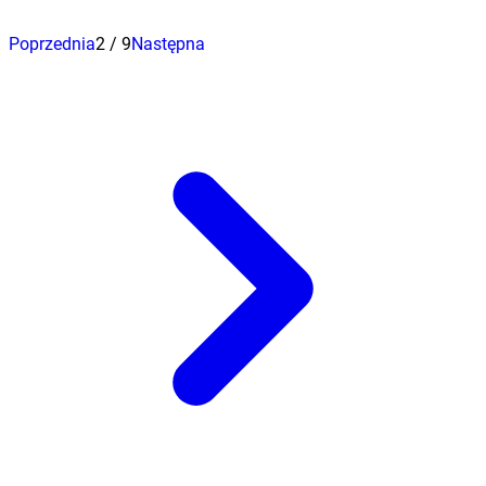
Poprzednia
2
/
9
Następna