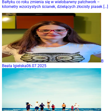
Bałtyku co roku zmienia się w wielobarwny patchwork –
kilometry wzorzystych ścianek, dzielących złocisty piasek […]
B
Beata Igielska
06.07.2025